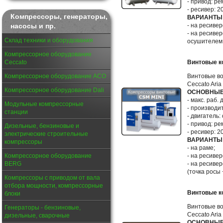
- привод: ре
- ресивер: 20
Компрессоры, генераторы,
ВАРИАНТЫ
насосы и пр.
- на ресивер
- на ресиве
Склад техники и оборудования
осушителем 
Компрессорное оборудование
Ceccato
Винтовые к
Компрессорное оборудование АСО
Винтовые в
Ceccato Ari
Компрессорное оборудование Dali
ОСНОВНЫЕ
- макс. раб. 
Модульные компрессорные
- производит
станции
- двигатель: 
- привод: ре
Дизельные, бензиновые и
- ресивер: 2
электрические строительные
ВАРИАНТЫ
компрессоры
- на раме;
Компрессорное оборудование
- на ресивер
BERG
- на ресиве
(точка росы 
Компрессоры с приводом от вала
отбора мощности, компрессорные
Винтовые к
блоки
Винтовые в
Генераторы - бензиновые,
Ceccato Ari
дизельные, сварочные
ОСНОВНЫЕ