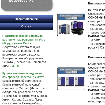
Домостроение
Винтовые к
Винтовые в
Ceccato Ari
ОСНОВНЫЕ
Проектирование
- макс. раб. 
- производит
Статьи
- двигатель: 
- привод: ре
Подготовка сжатого воздуха -
ВАРИАНТЫ
комплексные решения на базе
- на раме;
оборудования Ceccato
- на ресиве
Подготовка сжатого воздуха.
о
росы +3
С).
Комплексные решения для
подготовки сжатого воздуха.
Винтовые к
Компрессорное оборудование
Чеккато (Ceccato Aria Compressa
Компрессор
SpA)....
далее
Ceccato (Че
ОСНОВНЫЕ
Купить винтовой воздушный
- макс. раб. 
компрессор Ceccato - Чеккато
- производит
Купить винтовой компрессор.
- двигатель: 
Купить винтовой воздушный
- привод: ре
компрессор Ceccato (Чеккато) со
ВАРИАНТЫ
склада. Мы работаем по всей
- на раме с
России: Санкт-Петербург, Москва,
- на раме с
Химки, Казань, Самара, Псков,
инвертером,
Омск, Самара, Екатеринбург,