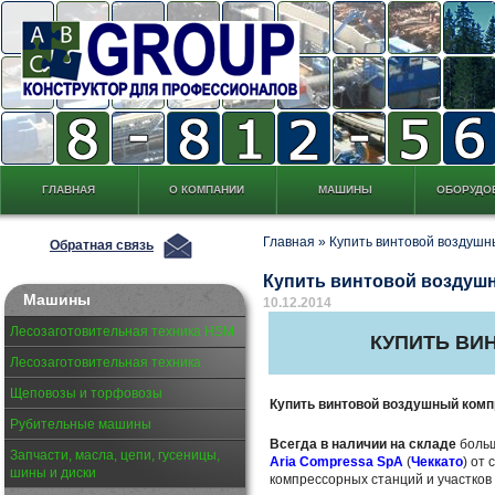
ГЛАВНАЯ
О КОМПАНИИ
МАШИНЫ
ОБОРУДО
Главная
»
Купить винтовой воздушн
Обратная связь
Купить винтовой воздушн
Машины
10.12.2014
Лесозаготовительная техника HSM
КУПИТЬ ВИ
Лесозаготовительная техника
Щеповозы и торфовозы
Купить винтовой воздушный комп
Рубительные машины
Всегда в наличии на складе
больш
Запчасти, масла, цепи, гусеницы,
Aria Compressa SpA
(
Чеккато
) от
шины и диски
компрессорных станций и участков 