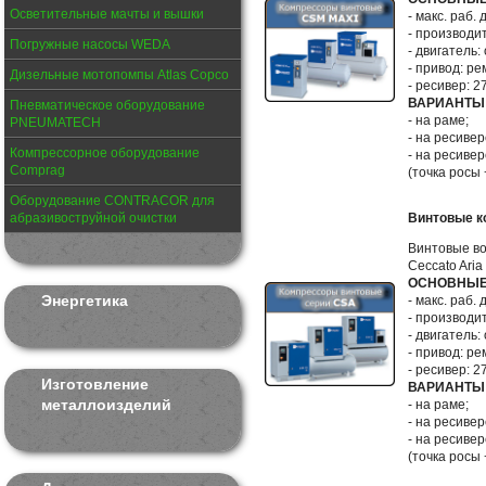
Осветительные мачты и вышки
- макс. раб. 
- производит
Погружные насосы WEDA
- двигатель: 
- привод: ре
Дизельные мотопомпы Atlas Copco
- ресивер: 2
ВАРИАНТЫ
Пневматическое оборудование
- на раме;
PNEUMATECH
- на ресивер
Компрессорное оборудование
- на ресиве
Comprag
(точка росы
Оборудование CONTRACOR для
абразивоструйной очистки
Винтовые к
Винтовые в
Ceccato Ari
ОСНОВНЫЕ
Энергетика
- макс. раб. 
- производит
- двигатель: 
- привод: ре
- ресивер: 2
Изготовление
ВАРИАНТЫ
металлоизделий
- на раме;
- на ресивер
- на ресиве
(точка росы