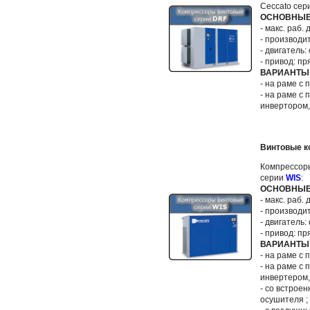
Ceccato сер
ОСНОВНЫЕ
- макс. раб. 
- производит
- двигатель: 
- привод: пр
ВАРИАНТЫ
- на раме с
- на раме с
инвертором,
Винтовые к
Компрессор
серии
WIS
:
ОСНОВНЫЕ
- макс. раб. 
- производит
- двигатель: 
- привод: пр
ВАРИАНТЫ
- на раме с
- на раме с
инвертером
- со встрое
осушителя ;