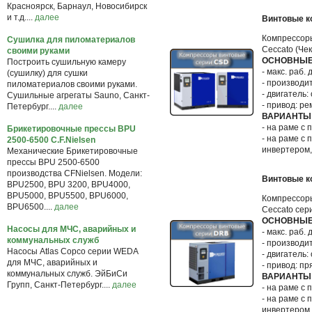
Красноярск, Барнаул, Новосибирск
и т.д....
далее
Винтовые к
Компрессор
Сушилка для пиломатериалов
Ceccato (Че
своими руками
ОСНОВНЫЕ
Построить сушильную камеру
- макс. раб. 
(сушилку) для сушки
- производит
пиломатериалов своими руками.
- двигатель: 
Сушильные агрегаты Sauno, Санкт-
- привод: ре
Петербург....
далее
ВАРИАНТЫ
- на раме с
Брикетировочные прессы BPU
- на раме с
2500-6500 C.F.Nielsen
инвертером,
Механические Брикетировочные
прессы BPU 2500-6500
производства CFNielsen. Модели:
Винтовые к
BPU2500, BPU 3200, BPU4000,
BPU5000, BPU5500, BPU6000,
Компрессор
BPU6500....
далее
Ceccato сер
ОСНОВНЫЕ
Насосы для МЧС, аварийных и
- макс. раб. 
коммунальных служб
- производит
Насосы Atlas Copco серии WEDA
- двигатель: 
для МЧС, аварийных и
- привод: пр
коммунальных служб. ЭйБиСи
ВАРИАНТЫ
Групп, Санкт-Петербург....
далее
- на раме с
- на раме с
инвертером