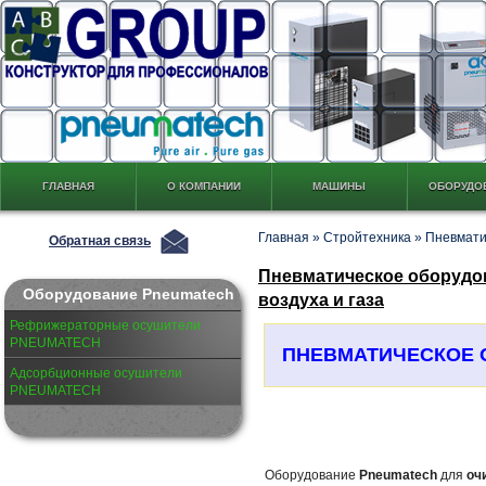
ГЛАВНАЯ
О КОМПАНИИ
МАШИНЫ
ОБОРУДО
Главная
»
Стройтехника
»
Пневмат
Обратная связь
Пневматическое оборудо
Оборудование Pneumatech
воздуха и газа
Рефрижераторные осушители
PNEUMATECH
ПНЕВМАТИЧЕСКОЕ 
Адсорбционные осушители
PNEUMATECH
Оборудование
Pneumatech
для
оч