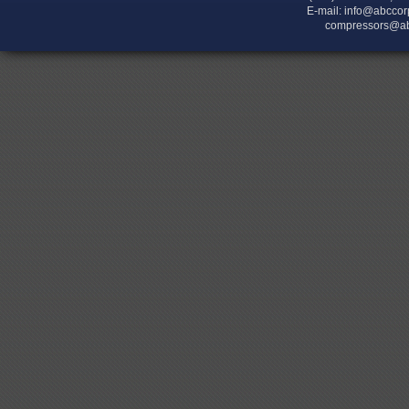
E-mail:
info@abccor
compressors@ab