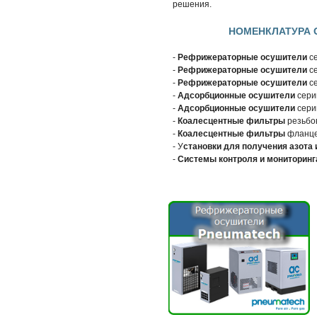
решения.
НОМЕНКЛАТУРА 
-
Рефрижераторные осушители
с
-
Рефрижераторные осушители
с
-
Рефрижераторные осушители
с
-
Адсорбционные осушители
сер
-
Адсорбционные осушители
сер
-
Коалесцентные фильтры
резьбо
-
Коалесцентные фильтры
фланц
- У
становки для получения азота 
-
Системы контроля и мониторинг