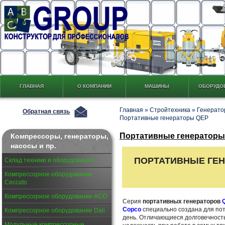
ГЛАВНАЯ
О КОМПАНИИ
МАШИНЫ
ОБОРУДО
Главная
»
Стройтехника
»
Генерато
Обратная связь
Портативные генераторы QEP
Портативные генераторы 
Компрессоры, генераторы,
насосы и пр.
ПОРТАТИВНЫЕ ГЕ
Склад техники и оборудования
Компрессорное оборудование
Ceccato
Компрессорное оборудование АСО
Серия
портативных генераторов
Copco
специально создана для пот
Компрессорное оборудование Dali
день. Отличающиеся долговечност
Модульные компрессорные