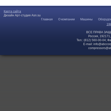
Карта сайта
Дизайн Арт-студия Asn.su
Главная
О компании
Машины
Оборудо
1W
ВСЕ ПРАВА ЗАЩ
Россия, 192171,
Тел.: (812) 560-00-04; Ф
E-mail:
info@abccor
compressors@ab