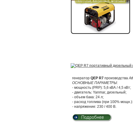
генератор
QEP R7
производства
At
ОСНОВНЫЕ ПАРАМЕТРЫ
:
- мощность (PRP): 5,6 кВА / 4,5 кВт;
- двигатель: Yanmar, дизельный;
- объем бака: 24 л;
- расход топлива (при 100% мощн.): 
- напряжение: 230 / 400 В.