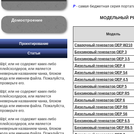
P
- самая бюджетная серия портати
МОДЕЛЬНЫЙ РЯ
Домостроение
Модель
Проектирование
Сварочный генератор QEP W210
Бензиновый генератор QEP 3
Статьи
Бензиновый генератор QEP 3,5
&tpl; или не содержит каких-либо
Дизельный генератор QEP 4
плейсхолдеров, или является
Дизельный генератор QEP S4
неверным названием чанка, блоком
кода или именем файла. Пожалуйста,
Дизельный генератор QEP 4,5
проверьте его.
Бензиновый генератор QEP 5
&tpl; или не содержит каких-либо
Бензиновый генератор QEP R5
плейсхолдеров, или является
Дизельный генератор QEP 6
неверным названием чанка, блоком
кода или именем файла. Пожалуйста,
Дизельный генератор QEP R6
проверьте его.
Дизельный генератор QEP S6
&tpl; или не содержит каких-либо
Бензиновый генератор QEP 6,5
плейсхолдеров, или является
Бензиновый генератор QEP R6,5
неверным названием чанка, блоком
кода или именем файла. Пожалуйста,