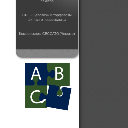
пакетов
LIPE - щеповозы и торфовозы
финского производства
Компрессоры CECCATO (Чеккато)
Автоматический станок для
заточки пильных цепей
Лесная техника HSM
Конвейерные ленточные
сушильные установки
Колесные цепи
противоскольжения Gunnebo
Дизельные электрогенераторы от