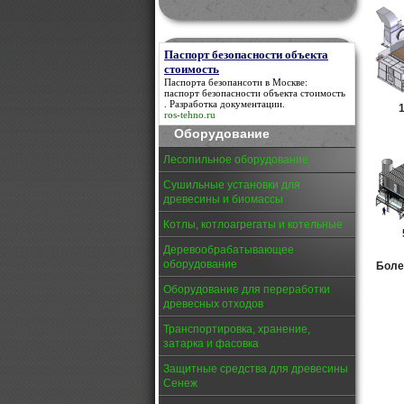
Паспорт безопасности объекта
стоимость
Паспорта безопансоти в Москве:
паспорт безопасности объекта стоимость
. Разработка документации.
1
ros-tehno.ru
Оборудование
Лесопильное оборудование
Сушильные установки для
древесины и биомассы
Котлы, котлоагрегаты и котельные
Деревообрабатывающее
оборудование
Боле
Оборудование для переработки
древесных отходов
Транспортировка, хранение,
затарка и фасовка
Защитные средства для древесины
Сенеж