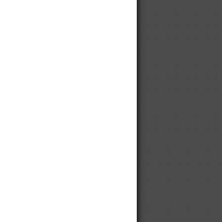
Винтовой компрессор для
хлебопекарни
Погружные насосы WEDA, Atlas
Copco
Колесные шины, диски и гусеницы
SOLIDEAL CAMOPLAST
We are looking for Chinese
manufacturers
Медицинские безмасляные
компрессоры
Китайские компрессоры DALI
Противобуксовочные цепи