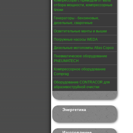
Компрессоры с приводом от вала
отбора мощности, компрессорные
блоки
Генераторы - бензиновые,
дизельные, сварочные
Осветительные мачты и вышки
Погружные насосы WEDA
Дизельные мотопомпы Atlas Copco
Пневматическое оборудование
PNEUMATECH
Компрессорное оборудование
Comprag
Оборудование CONTRACOR для
абразивоструйной очистки
Энергетика
Изготовление