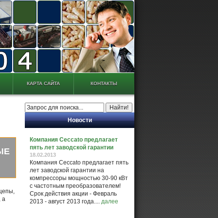
КАРТА САЙТА
КОНТАКТЫ
Новости
Компания Ceccato предлагает
пять лет заводской гарантии
ЫЕ
18.02.2013
Компания Ceccato предлагает пять
лет заводской гарантии на
компрессоры мощностью 30-90 кВт
с частотным преобразователем!
щепы,
Срок действия акции - Февраль
 а
2013 - август 2013 года....
далее