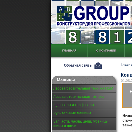
ГЛАВНАЯ
О КОМПАНИИ
Главн
Обратная связь
Кон
Машины
01.08.
Лесозаготовительная техника HSM
Н
Лесозаготовительная техника
Щеповозы и торфовозы
Рубительные машины
Низк
струж
Запчасти, масла, цепи, гусеницы,
также
шины и диски