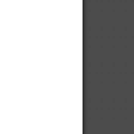
Цепи на автомобильные шины
Цепи на автомобильные колеса
Цепи противоскольжения
Ищем партнеров из Китая. We are
looking for partners from China.
Цепи STIHL для харвестеров
Небольшая сушилка для столяра
Цепи противоскольжения для
грузовиков