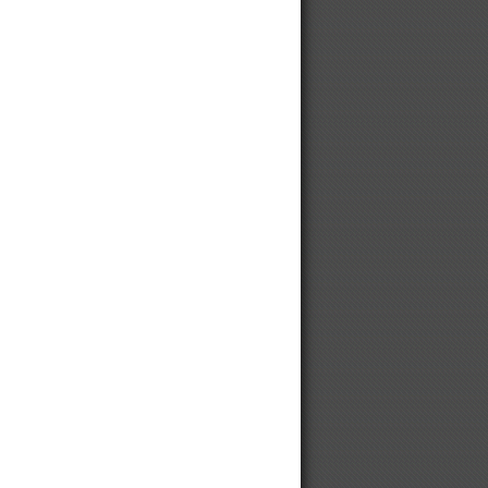
10 до 1000 кВт
Выбрать и купить винтовой
компрессор
Компрессор
Модульные компрессорные
станции
Оборудование для производства
брикетов
Винтовой компрессор для
автосервиса
Винтовой компрессор для
мебельной фабрики