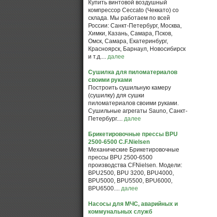
Купить винтовой воздушный
компрессор Ceccato (Чеккато) со
склада. Мы работаем по всей
России: Санкт-Петербург, Москва,
Химки, Казань, Самара, Псков,
Омск, Самара, Екатеринбург,
Красноярск, Барнаул, Новосибирск
и т.д....
далее
Сушилка для пиломатериалов
своими руками
Построить сушильную камеру
(сушилку) для сушки
пиломатериалов своими руками.
Сушильные агрегаты Sauno, Санкт-
Петербург....
далее
Брикетировочные прессы BPU
2500-6500 C.F.Nielsen
Механические Брикетировочные
прессы BPU 2500-6500
производства CFNielsen. Модели:
BPU2500, BPU 3200, BPU4000,
BPU5000, BPU5500, BPU6000,
BPU6500....
далее
Насосы для МЧС, аварийных и
коммунальных служб