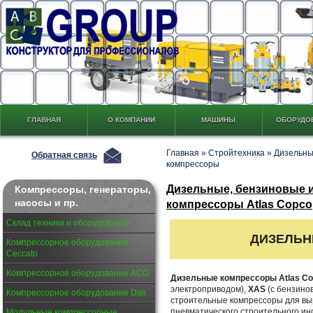
ГЛАВНАЯ
О КОМПАНИИ
МАШИНЫ
ОБОРУДО
Главная
»
Стройтехника
»
Дизельны
Обратная связь
компрессоры
Дизельные, бензиновые и
Компрессоры, генераторы,
насосы и пр.
компрессоры Atlas Copco
Склад техники и оборудования
ДИЗЕЛЬН
Компрессорное оборудование
Ceccato
Компрессорное оборудование АСО
Дизельные компрессоры Atlas C
электроприводом),
XAS
(с бензино
Компрессорное оборудование Dali
строительные компрессоры для вы
пневматического строительного ин
Модульные компрессорные