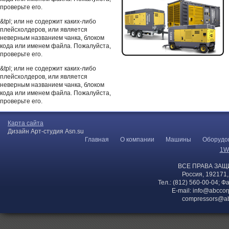
проверьте его.
&tpl; или не содержит каких-либо
плейсхолдеров, или является
неверным названием чанка, блоком
кода или именем файла. Пожалуйста,
проверьте его.
&tpl; или не содержит каких-либо
плейсхолдеров, или является
неверным названием чанка, блоком
кода или именем файла. Пожалуйста,
проверьте его.
Карта сайта
Дизайн Арт-студия Asn.su
Главная
О компании
Машины
Оборудо
1W
ВСЕ ПРАВА ЗАЩ
Россия, 192171,
Тел.: (812) 560-00-04; Ф
E-mail:
info@abccor
compressors@ab