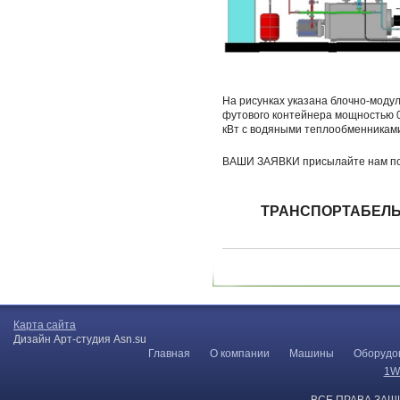
На рисунках указана блочно-моду
футового контейнера мощностью 0
кВт с водяными теплообменниками
ВАШИ ЗАЯВКИ присылайте нам по 
ТРАНСПОРТАБЕЛЬ
Карта сайта
Дизайн Арт-студия Asn.su
Главная
О компании
Машины
Оборудо
1W