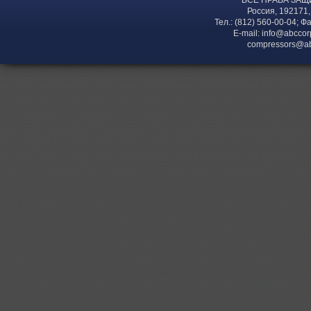
ВСЕ ПРАВА ЗАЩ
Россия, 192171,
Тел.: (812) 560-00-04; Ф
E-mail:
info@abccor
compressors@ab