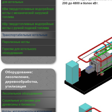
для котельных
200 до 4800 и более кВ
т.
КВм твердотопливные водогрейные
котлы с механической загрузкой
топлива
КВр твердотопливные водогрейные
котлы с ручной подачей топлива
Транспортабельные котельные
Пиролизные котлы
Горелки для котельного
оборудования
Оборудование:
лесопиление,
деревообработка,
утилизация
Лесопильное оборудование
Сушильные установки для
древесины и биомассы
Котлы, котлоагрегаты и котельные