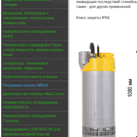
ликвидации последствий стихийны
станции
также - для других применений.
Дизельные, бензиновые и
Класс защиты IP68.
электрические строительные
компрессоры
Компрессорное оборудование
BERG
Компрессоры с приводом от вала
отбора мощности, компрессорные
блоки
Генераторы - бензиновые,
дизельные, сварочные
Осветительные мачты и вышки
Погружные насосы WEDA
Дизельные мотопомпы Atlas Copco
Пневматическое оборудование
PNEUMATECH
Компрессорное оборудование
Comprag
Оборудование CONTRACOR для
абразивоструйной очистки