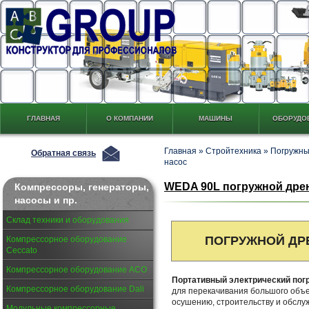
ГЛАВНАЯ
О КОМПАНИИ
МАШИНЫ
ОБОРУДО
Главная
»
Стройтехника
»
Погружны
Обратная связь
насос
WEDA 90L погружной дрен
Компрессоры, генераторы,
насосы и пр.
Склад техники и оборудования
ПОГРУЖНОЙ Д
Компрессорное оборудование
Ceccato
Компрессорное оборудование АСО
Портативный электрический по
Компрессорное оборудование Dali
для перекачивания большого объе
осушению, строительству и обслу
Модульные компрессорные