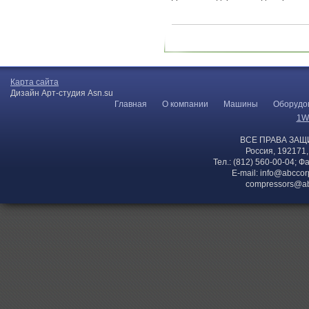
Карта сайта
Дизайн Арт-студия Asn.su
Главная
О компании
Машины
Оборудо
1W
ВСЕ ПРАВА ЗАЩ
Россия, 192171,
Тел.: (812) 560-00-04; Ф
E-mail:
info@abccor
compressors@ab