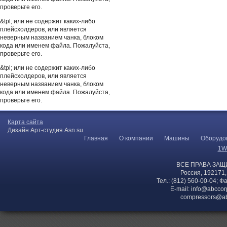
проверьте его.
&tpl; или не содержит каких-либо
плейсхолдеров, или является
неверным названием чанка, блоком
кода или именем файла. Пожалуйста,
проверьте его.
&tpl; или не содержит каких-либо
плейсхолдеров, или является
неверным названием чанка, блоком
кода или именем файла. Пожалуйста,
проверьте его.
Карта сайта
Дизайн Арт-студия Asn.su
Главная
О компании
Машины
Оборудо
1W
ВСЕ ПРАВА ЗАЩ
Россия, 192171,
Тел.: (812) 560-00-04; Ф
E-mail:
info@abccor
compressors@ab