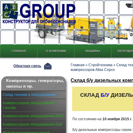
ГЛАВНАЯ
О КОМПАНИИ
МАШИНЫ
ОБОРУДО
Главная
»
Стройтехника
»
Склад те
Обратная связь
компрессоров Atlas Copco
Склад б/у дизельных ком
Компрессоры, генераторы,
насосы и пр.
СКЛАД
Б/У
ДИЗЕЛЬ
Склад техники и оборудования
Компрессорное оборудование
Ceccato
Компрессорное оборудование АСО
По состоянию на
10 ноября 2015 г
.
Компрессорное оборудование Dali
Б/у дизельные компрессоры серии 
Модульные компрессорные