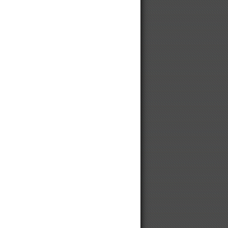
Цепи на автомобильные шины
Цепи на автомобильные колеса
Цепи противоскольжения
Ищем партнеров из Китая. We are
looking for partners from China.
Цепи STIHL для харвестеров
Небольшая сушилка для столяра
Цепи противоскольжения для
грузовиков