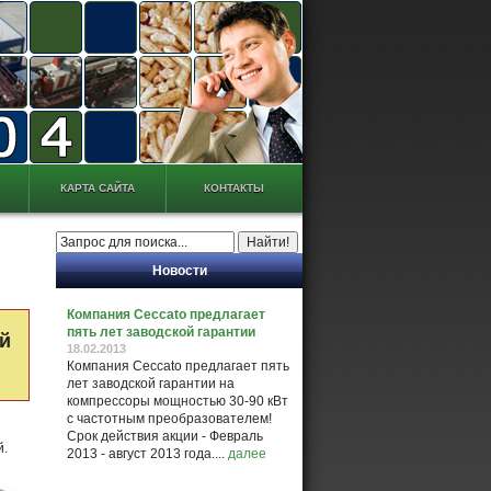
КАРТА САЙТА
КОНТАКТЫ
Новости
Компания Ceccato предлагает
пять лет заводской гарантии
й
18.02.2013
Компания Ceccato предлагает пять
лет заводской гарантии на
компрессоры мощностью 30-90 кВт
с частотным преобразователем!
Срок действия акции - Февраль
й.
2013 - август 2013 года....
далее