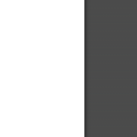
10 до 1000 кВт
Выбрать и купить винтовой
компрессор
Компрессор
Модульные компрессорные
станции
Оборудование для производства
брикетов
Винтовой компрессор для
автосервиса
Винтовой компрессор для
мебельной фабрики