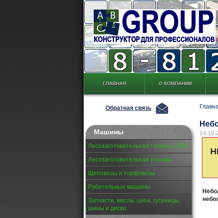
ГЛАВНАЯ
О КОМПАНИИ
Главн
Обратная связь
Небо
Машины
14.10.
Лесозаготовительная техника HSM
Н
Лесозаготовительная техника
Щеповозы и торфовозы
Рубительные машины
Небо
небо
Запчасти, масла, цепи, гусеницы,
шины и диски