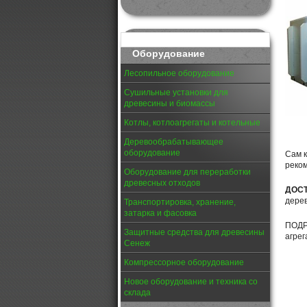
Оборудование
Лесопильное оборудование
Сушильные установки для
древесины и биомассы
Котлы, котлоагрегаты и котельные
Деревообрабатывающее
оборудование
Сам к
реком
Оборудование для переработки
древесных отходов
ДОС
дере
Транспортировка, хранение,
затарка и фасовка
ПОДР
Защитные средства для древесины
агре
Сенеж
Компрессорное оборудование
Новое оборудование и техника со
склада