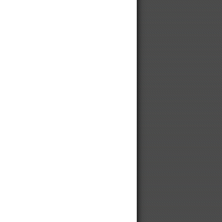
Винтовой компрессор для
хлебопекарни
Погружные насосы WEDA, Atlas
Copco
Колесные шины, диски и гусеницы
SOLIDEAL CAMOPLAST
We are looking for Chinese
manufacturers
Медицинские безмасляные
компрессоры
Китайские компрессоры DALI
Противобуксовочные цепи