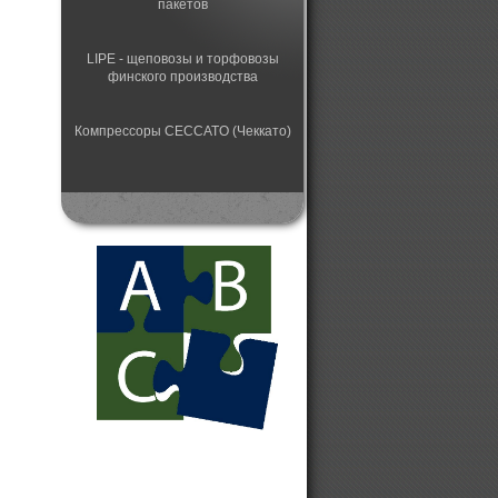
пакетов
LIPE - щеповозы и торфовозы
финского производства
Компрессоры CECCATO (Чеккато)
Автоматический станок для
заточки пильных цепей
Лесная техника HSM
Конвейерные ленточные
сушильные установки
Колесные цепи
противоскольжения Gunnebo
Дизельные электрогенераторы от