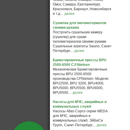
Омск, Самара, Екатеринбург,
Красноярск, Барнаул, Новосибирск
и т.д....
далее
Сушилка для пиломатериалов
своими руками
Построить сушильную камеру
(сушилку) для сушки
пиломатериалов своими руками.
Сушильные агрегаты Sauno, Санкт-
Петербург....
далее
Брикетировочные прессы BPU
2500-6500 C.F.Nielsen
Механические Брикетировочные
прессы BPU 2500-6500
производства CFNielsen. Модели:
BPU2500, BPU 3200, BPU4000,
BPU5000, BPU5500, BPU6000,
BPU6500....
далее
Насосы для МЧС, аварийных и
коммунальных служб
Насосы Atlas Copco серии WEDA
для МЧС, аварийных и
коммунальных служб. ЭйБиСи
Групп, Санкт-Петербург....
далее