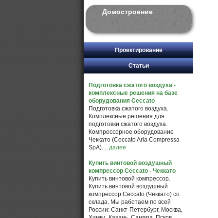
Домостроение
Проектирование
Статьи
Подготовка сжатого воздуха -
комплексные решения на базе
оборудования Ceccato
Подготовка сжатого воздуха.
Комплексные решения для
подготовки сжатого воздуха.
Компрессорное оборудование
Чеккато (Ceccato Aria Compressa
SpA)....
далее
Купить винтовой воздушный
компрессор Ceccato - Чеккато
Купить винтовой компрессор.
Купить винтовой воздушный
компрессор Ceccato (Чеккато) со
склада. Мы работаем по всей
России: Санкт-Петербург, Москва,
Химки, Казань, Самара, Псков,