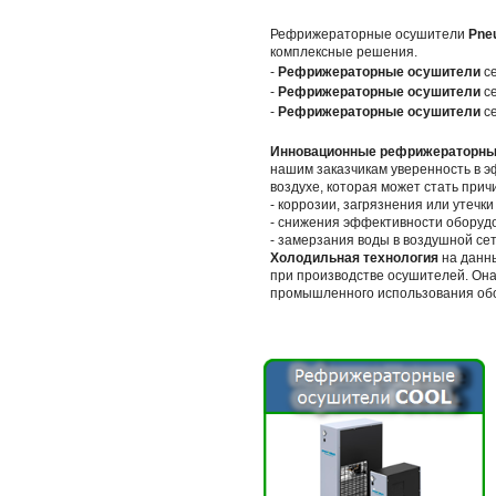
Рефрижераторные осушители
Pne
комплексные решения.
-
Рефрижераторные осушители
с
-
Рефрижераторные осушители
с
-
Рефрижераторные осушители
с
Инновационные рефрижераторны
нашим заказчикам уверенность в э
воздухе, которая может стать прич
- коррозии, загрязнения или утечки
- снижения эффективности оборуд
- замерзания воды в воздушной сет
Холодильная технология
на данны
при производстве осушителей. Она
промышленного использования об