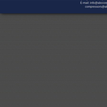
E-mail:
info@abccor
compressors@ab