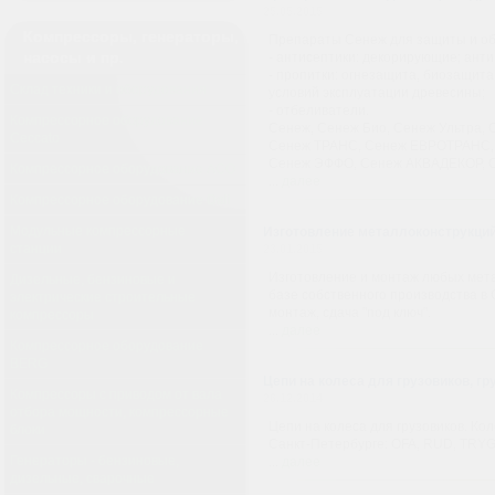
25.05.2015
Компрессоры, генераторы,
Препараты Сенеж для защиты и об
насосы и пр.
- антисептики: декорирующие; ант
- пропитки: огнезащита, биозащит
Склад техники и оборудования
условий эксплуатации древесины;
- отбеливатели.
Компрессорное оборудование
Сенеж, Сенеж Био, Сенеж Ультра, 
Ceccato
Сенеж ТРАНС, Сенеж ЕВРОТРАНС, 
Сенеж ЭФФО, Сенеж АКВАДЕКОР, С
Компрессорное оборудование АСО
...
далее
Компрессорное оборудование Dali
Модульные компрессорные
Изготовление металлоконструкций 
станции
23.01.2015
Изготовление и монтаж любых мета
Дизельные, бензиновые и
базе собственного производства в 
электрические строительные
монтаж, сдача "под ключ".
компрессоры
...
далее
Компрессорное оборудование
BERG
Цепи на колеса для грузовиков, г
Компрессоры с приводом от вала
26.12.2014
отбора мощности, компрессорные
Цепи на колеса для грузовиков. Ко
блоки
Санкт-Петербурге: OFA, RUD, TR
Генераторы - бензиновые,
...
далее
дизельные, сварочные