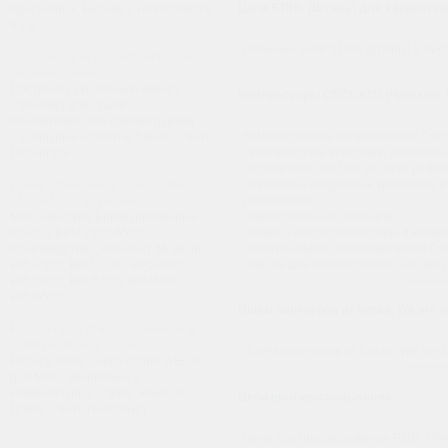
Цепи STIHL (Штиль) для харвестер
Красноярск, Барнаул, Новосибирск
13.10.2014
и т.д....
далее
Пильные цепи STIHL (Штиль) в бухт
Сушилка для пиломатериалов
своими руками
Построить сушильную камеру
Компрессоры CECCATO (Чеккато). 
(сушилку) для сушки
13.10.2014
пиломатериалов своими руками.
Компрессорное оборудование Cecc
Сушильные агрегаты Sauno, Санкт-
- компрессоры винтовые, поршневы
Петербург....
далее
- осушители сжатого воздуха реф
- ресиверы воздушные крашеные и 
Брикетировочные прессы BPU
исполнения;
2500-6500 C.F.Nielsen
- магистральные фильтры;
Механические Брикетировочные
- влаго, - маслосепараторы и конд
прессы BPU 2500-6500
- оригинальные запасные части Cec
производства CFNielsen. Модели:
- масла для компрессоров Ceccato и 
BPU2500, BPU 3200, BPU4000,
BPU5000, BPU5500, BPU6000,
BPU6500....
далее
Ищем партнеров из Китая. We are loo
10.10.2014
Насосы для МЧС, аварийных и
коммунальных служб
Ищем партнеров из Китая. We are loo
Насосы Atlas Copco серии WEDA
для МЧС, аварийных и
коммунальных служб. ЭйБиСи
Цепи противоскольжения
Групп, Санкт-Петербург....
далее
09.10.2014
Цепи противоскольжения RUD, OF