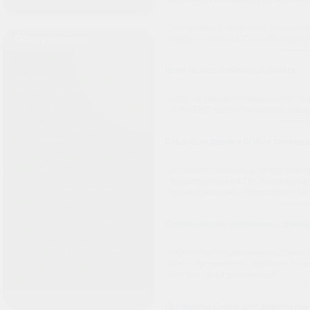
08.12.2015
Портативный сварочный генератор 
Оборудование
купить со склада в Санкт-Петербург
Лесопильное оборудование
Цепи на автомобильные колеса
Сушильные установки для
03.11.2015
древесины и биомассы
Цепи на автомобильные колеса. К
Котлы, котлоагрегаты и котельные
GUNNEBO. Санкт-Петербург, склад,
Деревообрабатывающее
оборудование
Стальные двери в СПб от произво
09.10.2015
Оборудование для переработки
древесных отходов
Вы можете заказать и купить любы
производителя в СПб. Индивидуаль
Транспортировка, хранение,
приемлемые цены, бесплатные заме
затарка и фасовка
Защитные средства для древесины
Строительство деревянных домов 
Сенеж
03.06.2015
Компрессорное оборудование
Строительство деревянных домов в
ключ": бревенчатые, брусовые и ка
Новое оборудование и техника со
частных лиц и организаций....
дале
склада
Препараты Сенеж для защиты древ