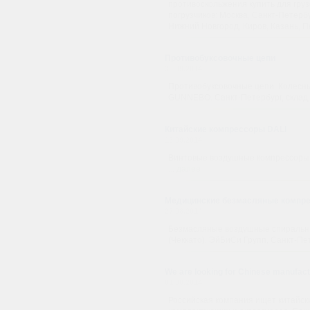
противоскольжения купить для груз
погрузчиков: Москва, Санкт-Петербу
Нижний Новгород, Киров, Казань, Пе
Противобуксовочные цепи
30.09.2014
Противобуксовочные цепи. Колесн
GUNNEBO. Санкт-Петербург, склад,
Китайские компрессоры DALI
15.09.2014
Винтовые воздушные компрессоры к
...
далее
Медицинские безмасляные компр
27.08.2014
Безмасляные воздушные спиральные
(Чеккато). ЭйБиСи Групп, Санкт-Пет
We are looking for Chinese manufact
01.08.2014
Российская компания ищет китайск