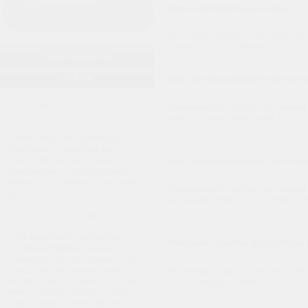
Домостроение
Цепи на автомобильные шины
10.11.2014
Цепи на автомобильные шины. Кол
GUNNEBO. Санкт-Петербург, склад,
Проектирование
Статьи
Цепи противоскольжения для груз
05.11.2014
Подготовка сжатого воздуха -
Колесные цепи противоскольжения 
комплексные решения на базе
склада в Санкт-Петербурге. RUD,
оборудования Ceccato
...
далее
Подготовка сжатого воздуха.
Комплексные решения для
подготовки сжатого воздуха.
Цепи противоскольжения для груз
Компрессорное оборудование
29.10.2014
Чеккато (Ceccato Aria Compressa
Колесные цепи противоскольжения д
SpA)....
далее
Петербурге: RUD, OFA, TRYGG, G
...
далее
Купить винтовой воздушный
компрессор Ceccato - Чеккато
Купить винтовой компрессор.
Небольшая сушилка для столяра, 
Купить винтовой воздушный
14.10.2014
компрессор Ceccato (Чеккато) со
склада. Мы работаем по всей
Небольшая сушильная камера для 
России: Санкт-Петербург, Москва,
Санкт-Петербург, купить....
далее
Химки, Казань, Самара, Псков,
Омск, Самара, Екатеринбург,