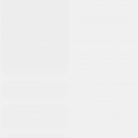
Осветительные мачты и вышки
Бежецкие воздушные компрессор
26.12.2014
Погружные насосы WEDA
Бежецкие воздушные компрессоры:
Дизельные мотопомпы Atlas Copco
передвижные; электрические и с ав
Петербург, купить компрессор....
да
Пневматическое оборудование
PNEUMATECH
Поршневые и винтовые компрессо
Компрессорное оборудование
24.12.2014
Comprag
Поршневые и винтовые воздушные 
Оборудование CONTRACOR для
стационарные и передвижные; с э
абразивоструйной очистки
дизельным. Бежецкий компрессорны
Петербург....
далее
Станки и линии для производства
Энергетика
11.12.2014
Станки и линии для производства 
барабанов, производства CAPE (Исп
Изготовление
металлоизделий
Купить бочку масла SHELL в СПб
17.11.2014
Купить любую бочку масла Shell со 