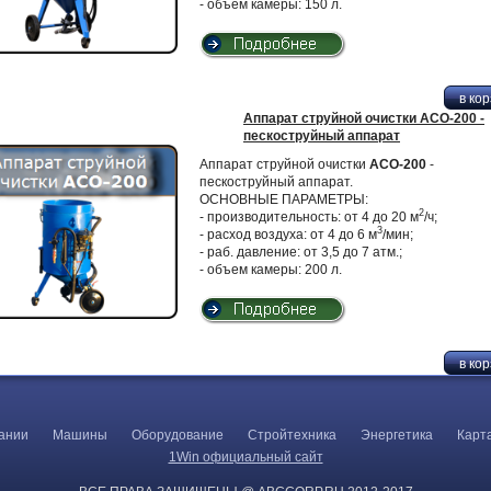
- объем камеры: 150 л.
Аппарат струйной очистки АСО-200 -
пескоструйный аппарат
Аппарат струйной очистки
АСО-200
-
пескоструйный аппарат.
ОСНОВНЫЕ ПАРАМЕТРЫ:
2
- производительность: от 4 до 20 м
/ч;
3
- расход воздуха: от 4 до 6 м
/мин;
- раб. давление: от 3,5 до 7 атм.;
- объем камеры: 200 л.
ании
Машины
Оборудование
Стройтехника
Энергетика
Карт
1Win официальный сайт