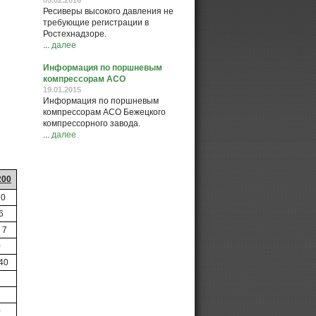
Ресиверы высокого давления не
требующие регистрации в
Ростехнадзоре.
...
далее
Информация по поршневым
компрессорам АСО
19.01.2015
Информация по поршневым
компрессорам АСО Бежецкого
компрессорного завода.
...
далее
200
20
 6
. 7
0
 40
0