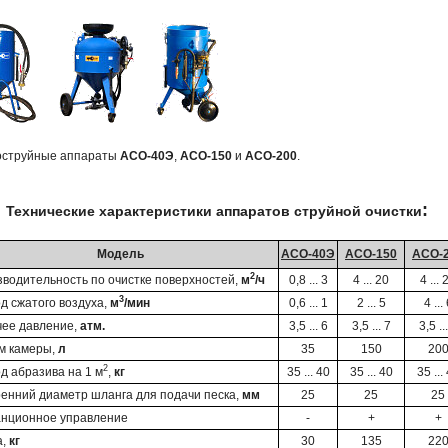
оструйные аппараты
АСО-40Э
,
АСО-150
и
АСО-200
.
:
Технические характеристики аппаратов струйной очистки
Модель
АСО-40Э
АСО-150
АСО-
2
водительность по очистке поверхностей,
м
/ч
0,8 ... 3
4 ... 20
4 ... 
3
д сжатого воздуха,
м
/мин
0,6 ... 1
2 ... 5
4 ...
ее давление,
атм.
3,5 ... 6
3,5 ... 7
3,5 ..
м камеры,
л
35
150
20
2
д абразива на 1 м
,
кг
35 ... 40
35 ... 40
35 ...
енний диаметр шланга для подачи песка,
мм
25
25
25
нционное управление
-
+
+
а,
кг
30
135
22