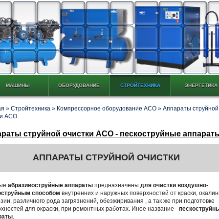
МАШИНЫ
ОБОРУДОВАНИЕ
СТРОЙТЕХНИКА
ЭНЕРГЕТИКА
ая
»
Стройтехника
»
Компрессорное оборудование АСО
»
Аппараты струйной
ки АСО
раты струйной очистки АСО - пескоструйные аппарат
АППАРАТЫ СТРУЙНОЙ ОЧИСТКИ
ые
абразивоструйные аппараты
предназначены
для очистки воздушно-
оструйным способом
внутренних и наружных поверхностей от краски, окалин
зии, различного рода загрязнений, обезжиривания , а так же при подготовке
хностей для окраски, при ремонтных работах. Иное название -
пескоструйн
раты
.