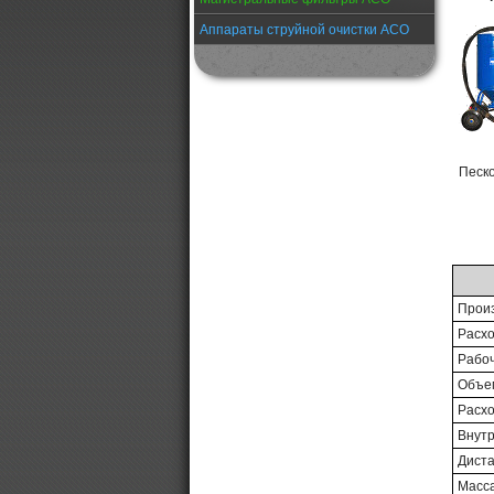
Аппараты струйной очистки АСО
Песк
Произ
Расхо
Рабоч
Объе
Расхо
Внутр
Диста
Масс