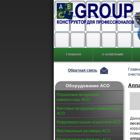
ГЛАВНАЯ
О КОМПАНИИ
Главн
Обратная связь
очист
Аппа
Оборудование АСО
Поршневые воздушные
компрессоры АСО
Винтовые воздушные компрессоры
АСО
Данн
Рефрижераторные осушители АСО
песк
корро
Вертикальные ресиверы АСО
повер
аппа
Магистральные фильтры АСО