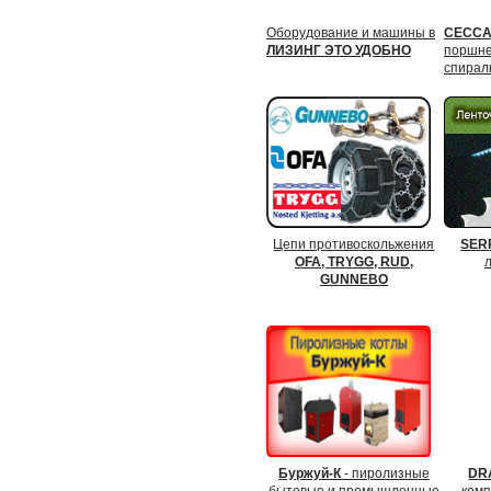
Оборудование и машины в
CECCAT
ЛИЗИНГ ЭТО УДОБНО
поршне
спирал
Цепи противоскольжения
SER
OFA, TRYGG, RUD,
GUNNEBO
Буржуй-К
- пиролизные
DR
бытовые и промышленные
комп