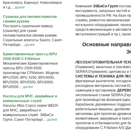
Красноярск, Барнаул, Новосибирск
Компания
ЭйБиСи Групп
постав
и т.д....
далее
инструмента, запасных частей 
промышленности РФ. На базе пр
Сушилка для пиломатериалов
служба, ремонтно-механическая 
своими руками
котельного оборудования, прои
Построить сушильную камеру
средств механизации и автомат
(сушилку) для сушки
металлоконструкций и пр.), прое
пиломатериалов своими руками.
Сушильные агрегаты Sauno, Санкт-
Основные направл
Петербург....
далее
Э
Брикетировочные прессы BPU
2500-6500 C.F.Nielsen
ЛЕСОЗАГОТОВИТЕЛЬНАЯ ТЕХ
Механические Брикетировочные
(Германия); канатные и трелёво
прессы BPU 2500-6500
SERRA (Германия); щеповозы и 
производства CFNielsen. Модели:
СИСТЕМЫ И ТЕХНИКА ДЛЯ Л
BPU2500, BPU 3200, BPU4000,
фрезерные рыхлители, посадочн
BPU5000, BPU5500, BPU6000,
расходные материалы систем EL
BPU6500....
далее
саженцев и кустарников.
ДЕРЕВ
лесопильные станки SERRA (Гер
Насосы для МЧС, аварийных и
для производства фланцев (щек,
коммунальных служб
барабанов, деревянных поддоно
Насосы Atlas Copco серии WEDA
рубительные машины, дробилки 
для МЧС, аварийных и
автоклавы для пропитки древес
коммунальных служб. ЭйБиСи
конвективные, вакуумные и прес
Групп, Санкт-Петербург....
далее
пропитки и отбеливателя) для 
оборудование C.F.Nelsen A/S (Д