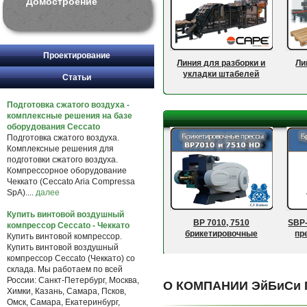
Домостроение
Проектирование
Линия для разборки и
Ли
укладки штабелей
Статьи
пиломатериалов
Подготовка сжатого воздуха -
комплексные решения на базе
оборудования Ceccato
Подготовка сжатого воздуха.
Комплексные решения для
подготовки сжатого воздуха.
Компрессорное оборудование
Чеккато (Ceccato Aria Compressa
SpA)....
далее
Купить винтовой воздушный
BP 7010, 7510
SBP
компрессор Ceccato - Чеккато
брикетировочные
пр
Купить винтовой компрессор.
прессы C.F.Nielsen A/S
Купить винтовой воздушный
компрессор Ceccato (Чеккато) со
склада. Мы работаем по всей
России: Санкт-Петербург, Москва,
О КОМПАНИИ ЭйБиСи 
Химки, Казань, Самара, Псков,
Омск, Самара, Екатеринбург,