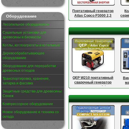
Портативный генератор
Ко
Atlas Copco P3000 2,3
сери
Оборудование
кВт
Лесопильное оборудование
Сушильные установки для
древесины и биомассы
Котлы, котлоагрегаты и котельные
Деревообрабатывающее
оборудование
Оборудование для переработки
древесных отходов
QEP W210 портативный
Ви
Транспортировка, хранение,
сварочный генератор
м
затарка и фасовка
производства Atlas
ко
Защитные средства для древесины
Copco
п
Сенеж
про
Компрессорное оборудование
Новое оборудование и техника со
склада