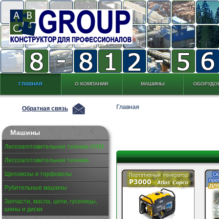
ГЛАВНАЯ
О КОМПАНИИ
МАШИНЫ
ОБОРУДО
Главная
Обратная связь
Машины
Лесозаготовительная техника HSM
Лесозаготовительная техника
Щеповозы и торфовозы
Рубительные машины
Запчасти, масла, цепи, гусеницы,
шины и диски