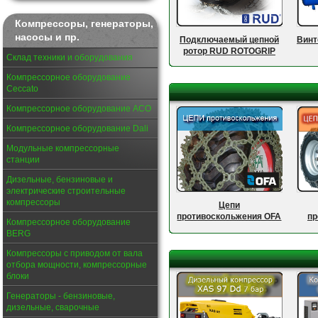
Компрессоры, генераторы,
насосы и пр.
Винт
Подключаемый цепной
ротор RUD ROTOGRIP
Склад техники и оборудования
Compact Solution
Компрессорное оборудование
Ceccato
Компрессорное оборудование АСО
Компрессорное оборудование Dali
Модульные компрессорные
станции
Дизельные, бензиновые и
электрические строительные
компрессоры
Цепи
пр
противоскольжения OFA
Компрессорное оборудование
BERG
Компрессоры с приводом от вала
отбора мощности, компрессорные
блоки
Генераторы - бензиновые,
дизельные, сварочные