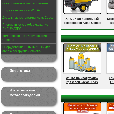
Осветительные мачты и вышки
Погружные насосы WEDA
Дизельные мотопомпы Atlas Copco
XAS 97 Dd дизельный
Ком
компрессор Atlas Copco
во
Пневматическое оборудование
C
PNEUMATECH
Компрессорное оборудование
Comprag
Оборудование CONTRACOR для
абразивоструйной очистки
Энергетика
WEDA 04S погружной
Ко
грязевой насос Atlas
CS
Copco
ос
Изготовление
200 л
металлоизделий