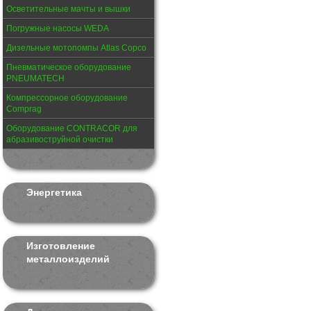
Осветительные мачты и вышки
Погружные насосы WEDA
Дизельные мотопомпы Atlas Copco
Пневматическое оборудование
PNEUMATECH
Компрессорное оборудование
Comprag
Оборудование CONTRACOR для
абразивоструйной очистки
Энергетика
Изготовление
металлоизделий