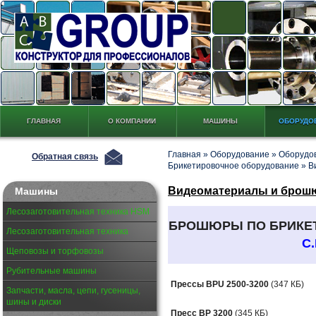
ГЛАВНАЯ
О КОМПАНИИ
МАШИНЫ
ОБОРУДО
Главная
»
Оборудование
»
Оборудов
Обратная связь
Брикетировочное оборудование
»
В
Видеоматериалы и брошюр
Машины
Лесозаготовительная техника HSM
БРОШЮРЫ ПО БРИКЕ
Лесозаготовительная техника
C.
Щеповозы и торфовозы
Рубительные машины
Прессы BPU 2500-3200
(347 КБ)
Запчасти, масла, цепи, гусеницы,
шины и диски
Пресс BP 3200
(345 КБ)