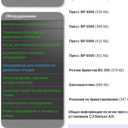
Пресс BP 4000
(339 КБ)
Оборудование
Лесопильное оборудование
Пресс BP 5500
(398 КБ)
Сушильные установки для
древесины и биомассы
Пресс BP 6000
(410 КБ)
Котлы, котлоагрегаты и котельные
Деревообрабатывающее
Пресс BP 6500
(301 КБ)
оборудование
Оборудование для переработки
древесных отходов
Резчик брикетов BS 350
(378 КБ)
Транспортировка, хранение,
затарка и фасовка
Биоэнергетика
(896 КБ)
Защитные средства для древесины
Сенеж
Решения по брикетированию
(347 
Компрессорное оборудование
Новое оборудование и техника со
Общая информация по всем пресс
склада
установкам C.F.Nielsen A/S