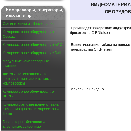
ВИДЕОМАТЕРИА
Компрессоры, генераторы,
ОБОРУД
насосы и пр.
Склад техники и оборудования
Производство коротких индустри
Компрессорное оборудование
брикетов
на C.F.Nielsen
Ceccato
Компрессорное оборудование АСО
Брикетирование табака на прессе
производства C.F.Nielsen
Компрессорное оборудование Dali
Модульные компрессорные
станции
Дизельные, бензиновые и
электрические строительные
компрессоры
Записей не найдено.
Компрессорное оборудование
BERG
Компрессоры с приводом от вала
отбора мощности, компрессорные
блоки
Генераторы - бензиновые,
дизельные, сварочные