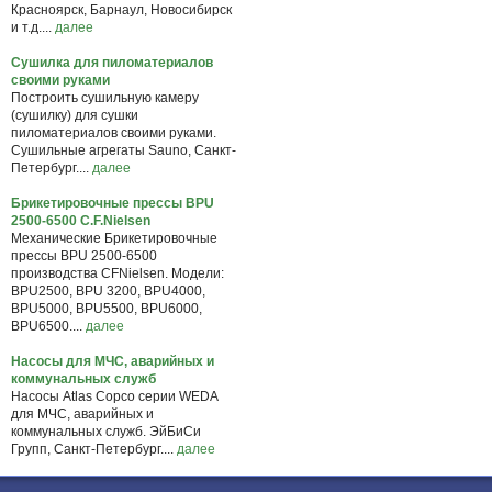
Красноярск, Барнаул, Новосибирск
и т.д....
далее
Сушилка для пиломатериалов
своими руками
Построить сушильную камеру
(сушилку) для сушки
пиломатериалов своими руками.
Сушильные агрегаты Sauno, Санкт-
Петербург....
далее
Брикетировочные прессы BPU
2500-6500 C.F.Nielsen
Механические Брикетировочные
прессы BPU 2500-6500
производства CFNielsen. Модели:
BPU2500, BPU 3200, BPU4000,
BPU5000, BPU5500, BPU6000,
BPU6500....
далее
Насосы для МЧС, аварийных и
коммунальных служб
Насосы Atlas Copco серии WEDA
для МЧС, аварийных и
коммунальных служб. ЭйБиСи
Групп, Санкт-Петербург....
далее