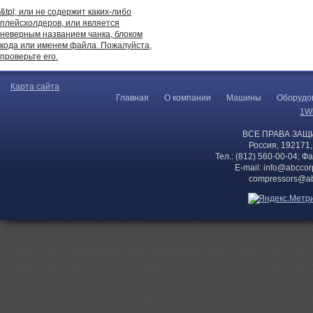
&tpl; или не содержит каких-либо
плейсхолдеров, или является
неверным названием чанка, блоком
кода или именем файла. Пожалуйста,
проверьте его.
Карта сайта
Главная
О компании
Машины
Оборудо
1W
ВСЕ ПРАВА ЗАЩ
Россия, 192171,
Тел.: (812) 560-00-04; Ф
E-mail:
info@abccor
compressors@ab