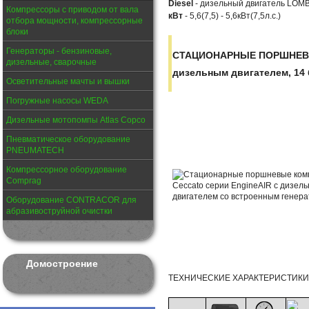
Diesel
- дизельный двигатель LOM
Компрессоры с приводом от вала
кВт
- 5,6(7,5) - 5,6кВт(7,5л.с.)
отбора мощности, компрессорные
блоки
Генераторы - бензиновые,
СТАЦИОНАРНЫЕ ПОРШНЕВЫ
дизельные, сварочные
дизельным двигателем, 14 
Осветительные мачты и вышки
Погружные насосы WEDA
Дизельные мотопомпы Atlas Copco
Пневматическое оборудование
PNEUMATECH
Компрессорное оборудование
Comprag
Оборудование CONTRACOR для
абразивоструйной очистки
Домостроение
ТЕХНИЧЕСКИЕ ХАРАКТЕРИСТИКИ