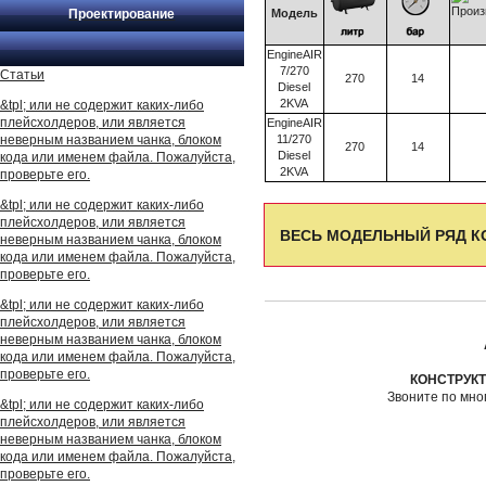
Проектирование
Модель
EngineAIR
7/270
Статьи
270
14
Diesel
2KVA
&tpl; или не содержит каких-либо
плейсхолдеров, или является
EngineAIR
неверным названием чанка, блоком
11/270
270
14
Diesel
кода или именем файла. Пожалуйста,
2KVA
проверьте его.
&tpl; или не содержит каких-либо
плейсхолдеров, или является
ВЕСЬ МОДЕЛЬНЫЙ РЯД К
неверным названием чанка, блоком
кода или именем файла. Пожалуйста,
проверьте его.
&tpl; или не содержит каких-либо
плейсхолдеров, или является
неверным названием чанка, блоком
кода или именем файла. Пожалуйста,
проверьте его.
КОНСТРУК
Звоните по мн
&tpl; или не содержит каких-либо
плейсхолдеров, или является
неверным названием чанка, блоком
кода или именем файла. Пожалуйста,
проверьте его.