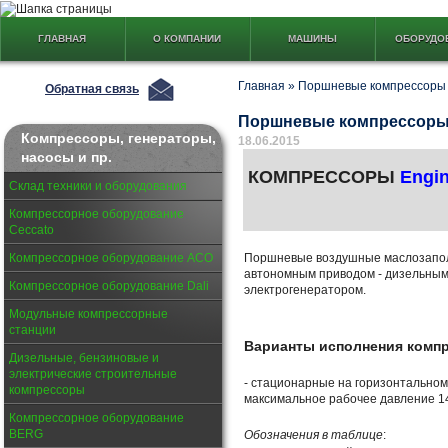
ГЛАВНАЯ
О КОМПАНИИ
МАШИНЫ
ОБОРУДО
Главная
»
Поршневые компрессоры 
Обратная связь
Поршневые компрессоры 
Компрессоры, генераторы,
18.06.2015
насосы и пр.
КОМПРЕССОРЫ
Engi
Склад техники и оборудования
Компрессорное оборудование
Ceccato
Компрессорное оборудование АСО
Поршневые воздушные маслозапо
автономным приводом - дизельным
Компрессорное оборудование Dali
электрогенератором.
Модульные компрессорные
станции
Варианты исполнения комп
Дизельные, бензиновые и
электрические строительные
- стационарные на горизонтально
компрессоры
максимальное рабочее давление 14
Компрессорное оборудование
BERG
Обозначения в таблице
: