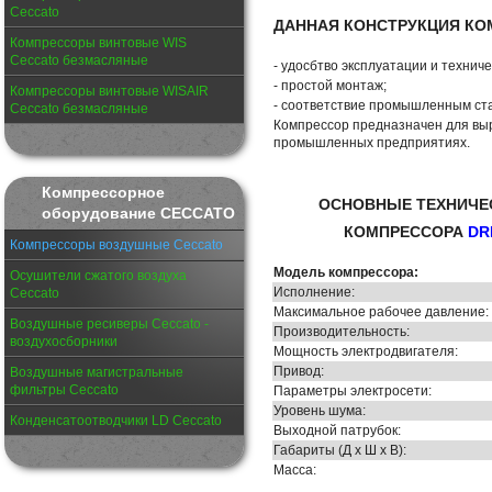
Ceccato
ДАННАЯ КОНСТРУКЦИЯ КО
Компрессоры винтовые WIS
Ceccato безмасляные
- удосбтво эксплуатации и технич
- простой монтаж;
Компрессоры винтовые WISAIR
- соответствие промышленным ст
Ceccato безмасляные
Компрессор предназначен для выр
промышленных предприятиях.
Компрессорное
ОСНОВНЫЕ ТЕХНИЧЕ
оборудование CECCATO
КОМПРЕССОРА
DR
Компрессоры воздушные Ceccato
Модель компрессора:
Осушители сжатого воздуха
Исполнение:
Ceccato
Максимальное рабочее давление:
Воздушные ресиверы Ceccato -
Производительность:
воздухосборники
Мощность электродвигателя:
Привод:
Воздушные магистральные
фильтры Ceccato
Параметры электросети:
Уровень шума:
Конденсатоотводчики LD Ceccato
Выходной патрубок:
Габариты (Д х Ш х В):
Масса: