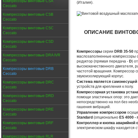
Компрессоры винтовые CSA
(Италия).
Ceccato
Компрессоры винтовые CSB
Ceccato
Компрессоры винтовые CSC
ОПИСАНИЕ ВИНТОВ
Ceccato
Компрессоры винтовые CSD
Ceccato
Компрессоры
серии
DRB 35-50
пр
Компрессоры винтовые DRA IVR
маслозаполненные компрессоры с
Ceccato
редуктор (прямая передача -
D
) о
высококачественного двигателя, 
Компрессоры винтовые DRB
частотой вращения. Компрессор с
Ceccato
звукоизолирующий корпус.
Система является самонесущей 
Компрессоры винтовые DRC
устройств для крепления к полу.
Ceccato
Компрессорная установка устан
Компрессоры винтовые DRD
помощи эластичных опор: это дае
Ceccato
непосредственно на пол без необ
гашения вибраций.
Компрессоры винтовые DRE
Управление компрессором
осуще
Ceccato
Standard
(опционально
ES 4000 -
Компрессоры винтовые DRF
Контроллер и кнопка аварийной 
Ceccato
электрическом шкафу находится с
Компрессоры винтовые RLR