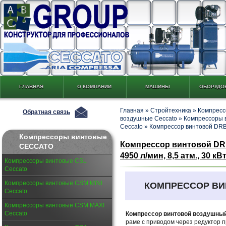
ГЛАВНАЯ
О КОМПАНИИ
МАШИНЫ
ОБОРУДО
Главная
»
Стройтехника
»
Компресс
Обратная связь
воздушные Ceccato
»
Компрессоры 
Ceccato
»
Компрессор винтовой DRB
Компрессоры винтовые
Компрессор винтовой DRB 
CECCATO
4950 л/мин, 8,5 атм., 30 кВ
Компрессоры винтовые CSL
Ceccato
Компрессоры винтовые CSM MINI
КОМПРЕССОР В
Ceccato
Компрессоры винтовые CSM MAXI
Ceccato
Компрессор винтовой воздушный
раме с приводом через редуктор 