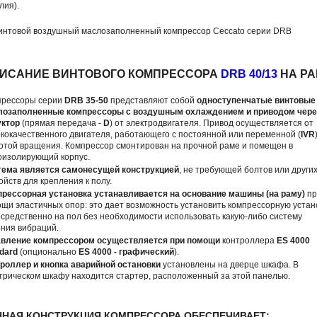
лия).
ИСАНИЕ ВИНТОВОГО КОМПРЕССОРА
DRB 40/13
НА РА
прессоры серии
DRB 35-50
представляют собой
одноступенчатые винтовые
лозаполненные компрессоры с воздушным охлаждением и приводом чере
уктор
(прямая передача -
D
) от электродвигателя. Привод осуществляется от
кокачественного двигателя, работающего с постоянной или переменной (
IVR
отой вращения. Компрессор смонтирован на прочной раме и помещен в
оизолирующий корпус.
тема является самонесущей конструкцией
, не требующей болтов или други
ойств для крепления к полу.
рессорная установка устанавливается на основание машины (на раму)
пр
щи эластичных опор: это дает возможность установить компрессорную устан
средственно на пол без необходимости использовать какую-либо систему
ния вибраций.
авление компрессором осуществляется при помощи
контроллера
ES 4000
dard
(опционально
ES 4000 - графический
).
роллер и кнопка аварийной остановки
установлены на дверце шкафа. В
трическом шкафу находится стартер, расположенный за этой панелью.
ННАЯ КОНСТРУКЦИЯ КОМПРЕССОРА ОБЕСПЕЧИВАЕТ: