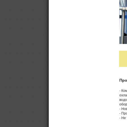
Про
- Ко
охла
водо
обор
- Но
- Пр
- Не