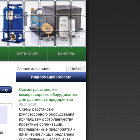
КАРТА САЙТА
КОНТАКТЫ
B
Информация Ceccato
Схемы расстановки
компрессорного оборудования
для различных предприятий
08.04.2016
Схемы расстановки
компрессорного оборудования:
приглашаем к сотрудничеству
проектные организации,
промышленные предприятия и
на
физические лица. Предлагаем
оборудование: Ceccato, Atlas