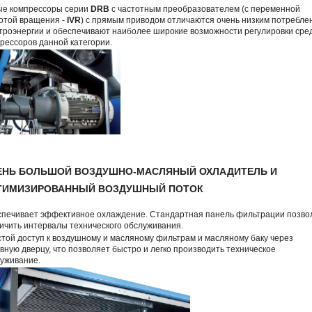
ые компрессоры серии
DRB
с частотным преобразователем (с переменной
отой вращения -
IVR
) с прямым приводом отличаются очень низким потребле
троэнергии и обеспечивают наиболее широкие возможности регулировки сре
рессоров данной категории.
ЕНЬ БОЛЬШОЙ ВОЗДУШНО-МАСЛЯНЫЙ ОХЛАДИТЕЛЬ И
ТИМИЗИРОВАННЫЙ ВОЗДУШНЫЙ ПОТОК
печивает эффективное охлаждение. Стандартная панель фильтрации позво
ичить интервалы технического обслуживания.
той доступ к воздушному и масляному фильтрам и масляному баку через
вную дверцу, что позволяет быстро и легко производить техническое
уживание.