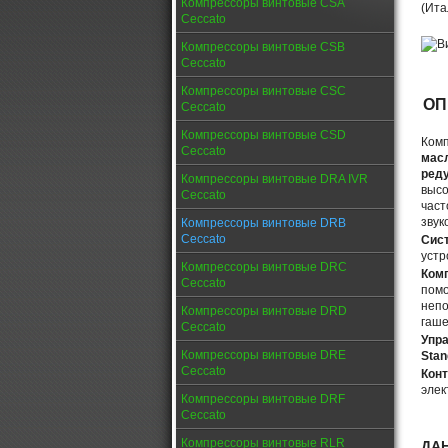
Компрессоры винтовые CSA
(Ита
Ceccato
Компрессоры винтовые CSB
Ceccato
Компрессоры винтовые CSC
ОП
Ceccato
Компрессоры винтовые CSD
Ком
Ceccato
мас
ред
Компрессоры винтовые DRA IVR
высо
Ceccato
част
звук
Компрессоры винтовые DRB
Ceccato
Сис
устр
Компрессоры винтовые DRC
Комп
Ceccato
помо
непо
Компрессоры винтовые DRD
гаше
Ceccato
Упр
Компрессоры винтовые DRE
Stan
Ceccato
Конт
элек
Компрессоры винтовые DRF
Ceccato
Компрессоры винтовые RLR
ДА