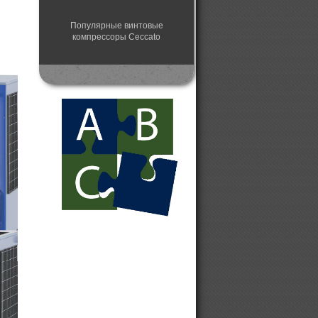
Популярные винтовые
компрессоры Ceccato
Системы подготовки сжатого
воздуха
Запчасти и расходники для
Чеккато
Стоматологические компрессоры
Купить винтовой компрессор
Спиральный компрессор для
поликлиники
Компрессор воздушный - купить