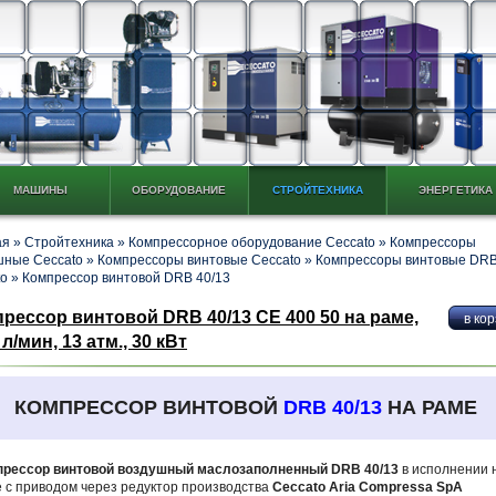
МАШИНЫ
ОБОРУДОВАНИЕ
СТРОЙТЕХНИКА
ЭНЕРГЕТИКА
ая
»
Стройтехника
»
Компрессорное оборудование Ceccato
»
Компрессоры
шные Ceccato
»
Компрессоры винтовые Ceccato
»
Компрессоры винтовые DR
to
»
Компрессор винтовой DRB 40/13
рессор винтовой DRB 40/13 CE 400 50 на раме,
 л/мин, 13 атм., 30 кВт
КОМПРЕССОР ВИНТОВОЙ
DRB 40/13
НА РАМЕ
прессор винтовой воздушный маслозаполненный DRB 40/13
в исполнении 
 с приводом через редуктор производства
Ceccato Aria Compressa SpA