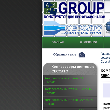
ГЛАВНАЯ
О КОМПАНИИ
Главн
Обратная связь
возду
Cecca
Компрессоры винтовые
Комп
CECCATO
3950
Компрессоры винтовые CSL
Ceccato
Компрессоры винтовые CSM MINI
Ceccato
Компрессоры винтовые CSM MAXI
Ceccato
Ком
раме