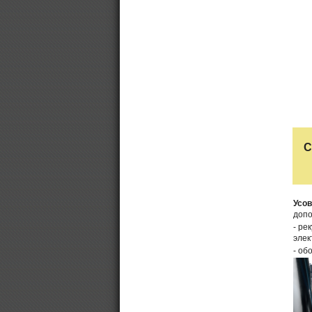
С
Усо
допо
- ре
элек
- об