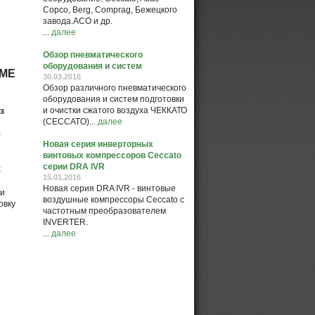
Copco, Berg, Comprag, Бежецкого
завода.АСО и др.
...
далее
Обзор пневматического
оборудования и систем
МЕ
30.03.2016
Обзор различного пневматического
оборудования и систем подготовки
и очистки сжатого воздуха ЧЕККАТО
з
(CECCATO)...
далее
)
Новая серия инверторных
винтовых компрессоров Ceccato
серии DRA IVR
х
15.01.2016
Новая серия DRA IVR - винтовые
и
воздушные компрессоры Ceccato с
овку
частотным преобразователем
INVERTER.
...
далее