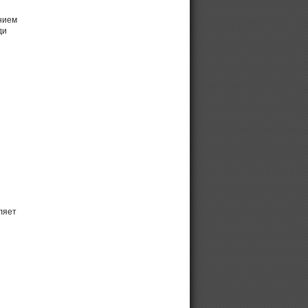
нием
ди
ляет