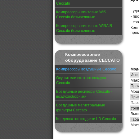
Ceccato
- уд
Компрессоры винтовые WIS
- пр
Ceccato безмасляные
- со
Компрессоры винтовые WISAIR
Комп
Ceccato безмасляные
про
Компрессорное
оборудование CECCATO
Компрессоры воздушные Ceccato
Мод
Испо
Осушители сжатого воздуха
Макс
Ceccato
Прои
Воздушные ресиверы Ceccato -
Мощн
воздухосборники
Прив
Пара
Воздушные магистральные
Уров
фильтры Ceccato
Выхо
Конденсатоотводчики LD Ceccato
Габа
Масс