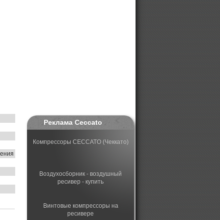
Реклама Ceccato
Компрессоры CECCATO (Чеккато)
щения
Воздухосборник - воздушный
ресивер - купить
Винтовые компрессоры на
ресивере