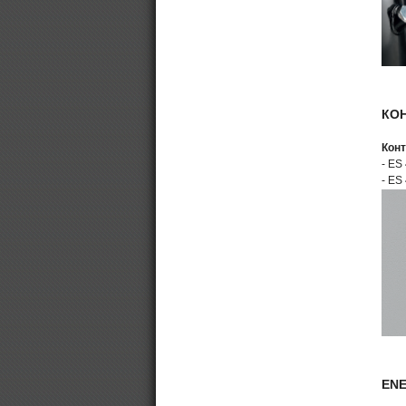
КОН
Конт
- ES
- ES
EN