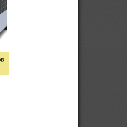
Промышленные воздушные
компрессоры
Безмасляные воздушные
компрессоры CECCATO
Поршневые бесшумные
компрессоры
ОВ
Выкуп б/у компрессоров Ceccato
Купить или выбрать винтовой
компрессор
Компрессор
Модульные компрессорные