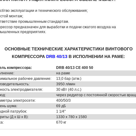
осбтво эксплуатации и технического обслуживания;
остой монтаж;
ответствие промышленным стандартам.
рессор предназначен для выработки и подачи сжатого воздуха на
мышленных предприятиях.
ОСНОВНЫЕ ТЕХНИЧЕСКИЕ ХАРАКТЕРИСТИКИ ВИНТОВОГО
КОМПРЕССОРА
DRB 40/13
В ИСПОЛНЕНИИ НА РАМЕ:
ель компрессора:
DRB 40/13 CE 400 50
лнение:
на раме
имальное рабочее давление:
13,0 бар (атм.)
зводительность:
3950 л/мин
ость электродвигателя:
30 кВт (40 л.с.)
од:
через редуктор с постоянной скоростью вра
метры электросети:
400/50/3
ень шума:
69 дБ
дной патрубок:
1 1/4"
риты (Д х Ш х В):
1330 х 780 х 1580
а:
670 кг