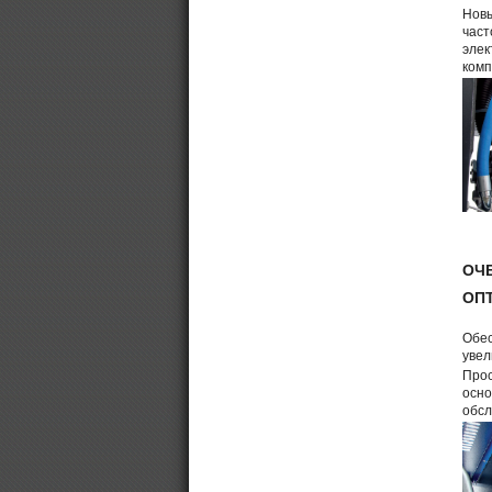
Нов
част
элек
комп
ОЧ
ОП
Обес
увел
Прос
осно
обсл