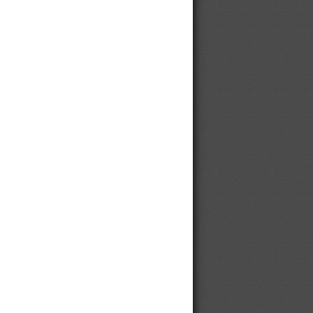
станции
Винтовой компрессор для
автосервиса
Винтовой компрессор для
мебельной фабрики
Винтовой компрессор для
хлебопекарни, хлебозавода,
кондитерской фабрики
Медицинские безмасляные
компрессоры