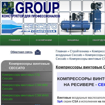
ГЛАВНАЯ
О КОМПАНИИ
МАШИНЫ
ОБОРУДО
Главная
»
Стройтехника
»
Компресс
Обратная связь
воздушные Ceccato
»
Компрессоры 
Ceccato
»
Компрессоры винтовые CS
Компрессоры винтовые
Компрессоры винтовые CS
CECCATO
Компрессоры винтовые CSL
КОМПРЕССОРЫ ВИН
Ceccato
НА РЕСИВЕРЕ -
CE
Компрессоры винтовые CSM MINI
Ceccato
Компрессоры винтовые CSM MAXI
Винтовые
воздушные маслозапол
Ceccato
SpA
серии
CSA
в исполнении
на г