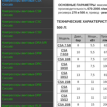
Компрессоры винтовые CSA
Ceccato
ОСНОВНЫЕ ПАРАМЕТРЫ
: макси
производительность
670-2000 л/м
Компрессоры винтовые CSB
ресивера
270 и 500 л
; привод -
рем
Ceccato
ТЕХНИЧЕСКИЕ ХАРАКТЕРИС
Компрессоры винтовые CSC
Ceccato
500 Л:
Компрессоры винтовые CSD
Ceccato
Давл.,
Мощн.,
Прои
Модель
бар
кВт
л/
Компрессоры винтовые DRA IVR
CSA 7,5/8
8
5,5
8
Ceccato
CSA
10
5,5
6
Компрессоры винтовые DRB
7,5/10
Ceccato
CSA 10/8
8
7,5
11
Компрессоры винтовые DRC
CSA
10
7,5
10
Ceccato
10/10
CSA
Компрессоры винтовые DRD
13
7,5
8
10/13
Ceccato
CSA 15/8
8
11
16
Компрессоры винтовые DRE
CSA
Ceccato
10
11
14
15/10
Компрессоры винтовые DRF
CSA
13
11
12
Ceccato
15/13
CSA 20/8
8
15
20
Компрессоры винтовые RLR