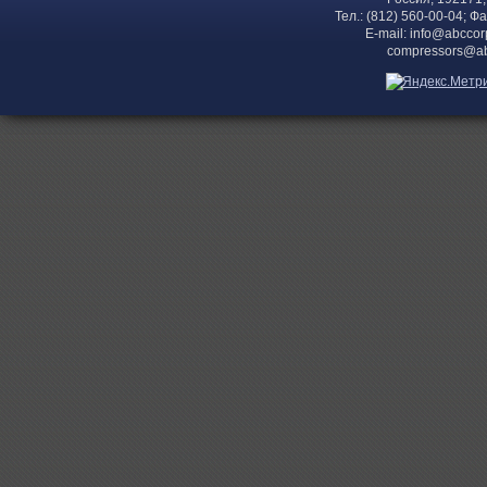
Тел.: (812) 560-00-04; Ф
E-mail:
info@abccor
compressors@ab