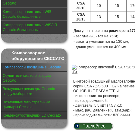
CSA
Ceccato
10
15
17
20/10
Компрессоры винтовые WIS
CSA
Ceccato безмасляные
13
15
14
20/13
Компрессоры винтовые WISAIR
Ceccato безмасляные
Доступна версия
на ресивере в 27
- вес уменьшится на 75 кг;
- высота уменьшится на 130 мм;
- длина уменьшится на 400 мм.
Компрессорное
оборудование CECCATO
Компрессоры воздушные Ceccato
Осушители сжатого воздуха
Ceccato
Винтовой воздушный маслозаполнен
серии CSA 7,5/8 500 T G2 на ресиве
Воздушные ресиверы Ceccato -
ОСНОВНЫЕ ПАРАМЕТРЫ:
воздухосборники
- исполнение: на ресивере;
- привод: ременной;
Воздушные магистральные
- двигатель: 5,5 кВт (7,5 л.с.);
фильтры Ceccato
- макс. раб. давление: 8 атм.(бар);
- производительность: 820 л/мин.
Конденсатоотводчики LD Ceccato