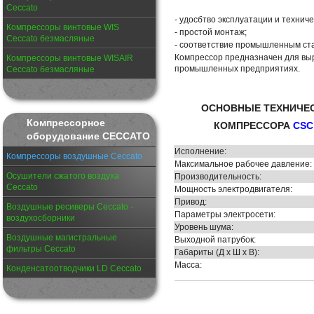
Ceccato
- удосбтво эксплуатации и технич
Компрессоры винтовые WIS
- простой монтаж;
Ceccato безмасляные
- соответствие промышленным ст
Компрессор предназначен для выр
Компрессоры винтовые WISAIR
промышленных предприятиях.
Ceccato безмасляные
ОСНОВНЫЕ ТЕХНИЧЕС
Компрессорное
КОМПРЕССОРА
CSC
оборудование CECCATO
Исполнение:
Компрессоры воздушные Ceccato
Максимальное рабочее давление:
Осушители сжатого воздуха
Производительность:
Ceccato
Мощность электродвигателя:
Привод:
Воздушные ресиверы Ceccato -
Параметры электросети:
воздухосборники
Уровень шума:
Воздушные магистральные
Выходной патрубок:
фильтры Ceccato
Габариты (Д х Ш х В):
Масса:
Конденсатоотводчики LD Ceccato