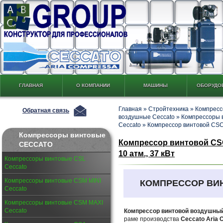
ГЛАВНАЯ
О КОМПАНИИ
МАШИНЫ
ОБОРУДО
Главная
»
Стройтехника
»
Компресс
Обратная связь
воздушные Ceccato
»
Компрессоры 
Ceccato
»
Компрессор винтовой CSC 
Компрессоры винтовые
Компрессор винтовой CSC 
CECCATO
10 атм., 37 кВт
Компрессоры винтовые CSL
Ceccato
Компрессоры винтовые CSM MINI
КОМПРЕССОР ВИ
Ceccato
Компрессоры винтовые CSM MAXI
Ceccato
Компрессор винтовой воздушный
раме производства
Ceccato Aria