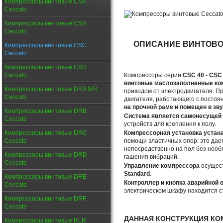
Компрессоры винтовые CSA
Ceccato
Компрессоры винтовые CSB
Ceccato
ОПИСАНИЕ ВИНТОВ
Компрессоры винтовые CSC
Ceccato
Компрессоры винтовые CSD
Ceccato
Компрессоры серии
CSC 40 - CSC
винтовые маслозаполненные к
Компрессоры винтовые DRA IVR
приводом от электродвигателя. П
Ceccato
двигателя, работающего с постоя
на прочной раме и помещен в з
Компрессоры винтовые DRB
Система является самонесущей 
Ceccato
устройств для крепления к полу.
Компрессоры винтовые DRC
Компрессорная установка устан
Ceccato
помощи эластичных опор: это дае
непосредственно на пол без необ
Компрессоры винтовые DRD
гашения вибраций.
Ceccato
Управление компрессора
осущес
Standard
.
Компрессоры винтовые DRE
Контроллер и кнопка аварийной 
Ceccato
электрическом шкафу находится с
Компрессоры винтовые DRF
Ceccato
ДАННАЯ КОНСТРУКЦИЯ КО
Компрессоры винтовые RLR