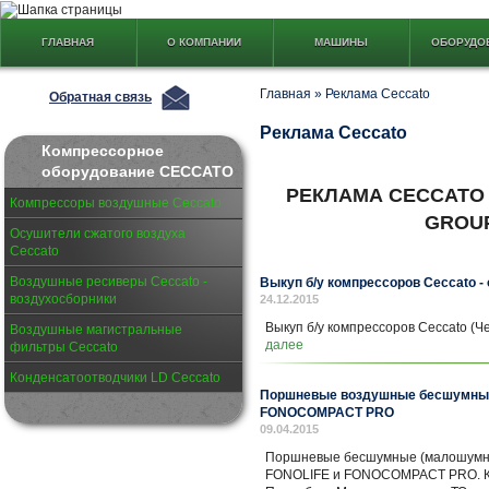
ГЛАВНАЯ
О КОМПАНИИ
МАШИНЫ
ОБОРУДО
Главная
»
Реклама Ceccato
Обратная связь
Реклама Ceccato
Компрессорное
оборудование CECCATO
РЕКЛАМА CECCATO 
Компрессоры воздушные Ceccato
GROUP
Осушители сжатого воздуха
Ceccato
Воздушные ресиверы Ceccato -
Выкуп б/у компрессоров Ceccato - 
воздухосборники
24.12.2015
Выкуп б/у компрессоров Ceccato (Че
Воздушные магистральные
далее
фильтры Ceccato
Конденсатоотводчики LD Ceccato
Поршневые воздушные бесшумные 
FONOCOMPACT PRO
09.04.2015
Поршневые бесшумные (малошумные
FONOLIFE и FONOCOMPACT PRO. Купи