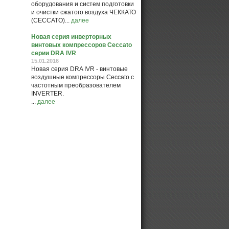
оборудования и систем подготовки
и очистки сжатого воздуха ЧЕККАТО
(CECCATO)...
далее
Новая серия инверторных
винтовых компрессоров Ceccato
серии DRA IVR
15.01.2016
Новая серия DRA IVR - винтовые
воздушные компрессоры Ceccato с
частотным преобразователем
INVERTER.
...
далее