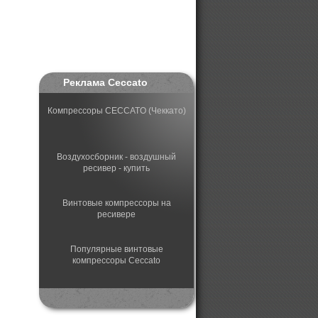
Реклама Ceccato
Компрессоры CECCATO (Чеккато)
Воздухосборник - воздушный
ресивер - купить
Винтовые компрессоры на
ресивере
Популярные винтовые
компрессоры Ceccato
Системы подготовки сжатого
воздуха