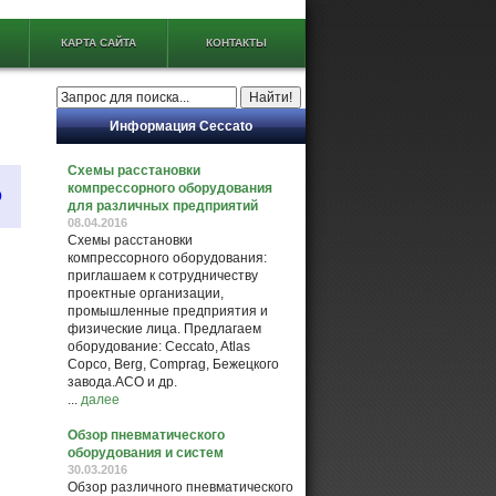
КАРТА САЙТА
КОНТАКТЫ
Информация Ceccato
Схемы расстановки
компрессорного оборудования
O
для различных предприятий
08.04.2016
Схемы расстановки
компрессорного оборудования:
приглашаем к сотрудничеству
проектные организации,
промышленные предприятия и
физические лица. Предлагаем
оборудование: Ceccato, Atlas
Copco, Berg, Comprag, Бежецкого
завода.АСО и др.
...
далее
Обзор пневматического
оборудования и систем
30.03.2016
Обзор различного пневматического