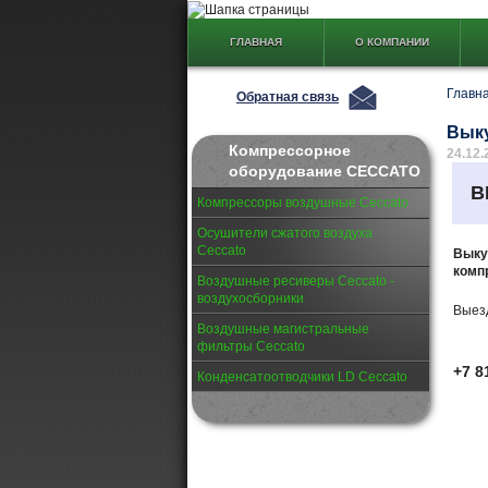
ГЛАВНАЯ
О КОМПАНИИ
Главн
Обратная связь
Выку
Компрессорное
24.12.
оборудование CECCATO
В
Компрессоры воздушные Ceccato
Осушители сжатого воздуха
Ceccato
Выку
комп
Воздушные ресиверы Ceccato -
воздухосборники
Выезд
Воздушные магистральные
фильтры Ceccato
+7 8
Конденсатоотводчики LD Ceccato