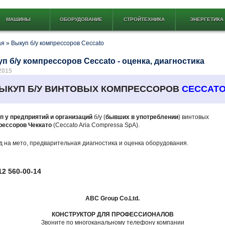
МАШИНЫ
ОБОРУДОВАНИЕ
СТРОЙТЕХНИКА
ЭНЕРГЕТИКА
ая
»
Выкуп б/у компрессоров Ceccato
п б/у компрессоров Ceccato - оценка, диагностика
2015
ЫКУП Б/У ВИНТОВЫХ КОМПРЕССОРОВ
CECCAT
п у предприятий и организаций
б/у (
бывших в употреблении
) винтовых
рессоров Чеккато
(Ceccato Aria Compressa SpA).
 на мето, предварительная диагностика и оценка оборудования.
12 560-00-14
ABC Group Co.Ltd.
КОНСТРУКТОР ДЛЯ ПРОФЕССИОНАЛОВ
Звоните по многоканальному телефону компании