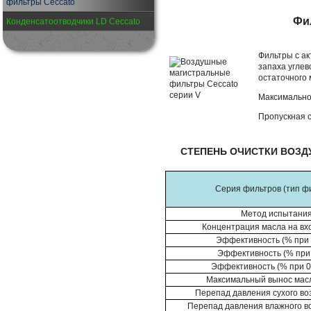
фильтры Ceccato
Фи
Конденсатоотводчики LD Ceccato
Фильтры с ак
запаха угле
остаточного 
Максимальное
Пропускная с
СТЕПЕНЬ ОЧИСТКИ ВОЗ
Серия фильтров (тип ф
Метод испытани
Концентрация масла на вхо
Эффективность (% при
Эффективность (% при 
Эффективность (% при 0
Максимальный вынос масл
Перепад давления сухого во
Перепад давления влажного во