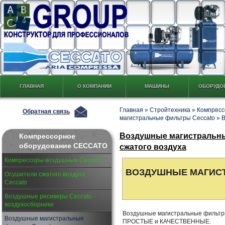
ГЛАВНАЯ
О КОМПАНИИ
МАШИНЫ
ОБОРУДО
Главная
»
Стройтехника
»
Компресс
Обратная связь
магистральные фильтры Ceccato
»
В
Воздушные магистральны
Компрессорное
оборудование CECCATO
сжатого воздуха
Компрессоры воздушные Ceccato
ВОЗДУШНЫЕ МАГИС
Осушители сжатого воздуха
Ceccato
Воздушные ресиверы Ceccato -
воздухосборники
Воздушные магистральные фильт
Воздушные магистральные
ПРОСТЫЕ и КАЧЕСТВЕННЫЕ.