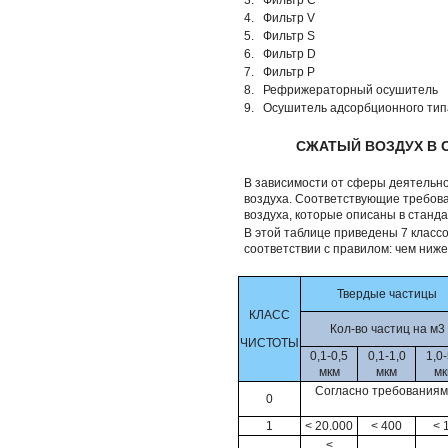
3.
Фильтр C
4.
Фильтр V
5.
Фильтр S
6.
Фильтр D
7.
Фильтр P
8.
Рефрижераторный осушитель
9.
Осушитель адсорбционного ти
СЖАТЫЙ ВОЗДУХ В СО
В зависимости от сферы деятельно
воздуха. Соответствующие требова
воздуха, которые описаны в стандар
В этой таблице приведены 7 классов
соответствии с правилом: чем ниже
Твердые частицы
КЛАСС
Кол-во частиц на м3
ЧИСТОТЫ
0,1-0,5
0,1-1,0
1,0-
мкм
мкм
мк
Согласно требованиям 
0
1
< 20.000
< 400
< 
<