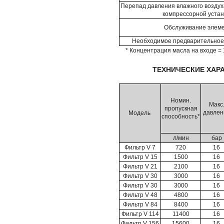
Перепад давления влажного воздуха
компрессорной устан
Обслуживание элем
Необходимое предварительное
* Концентрация масла на входе = 
ТЕХНИЧЕСКИЕ ХАР
Номин.
Макс
пропускная
давлен
Модель
способность*
л/мин
бар
Фильтр V 7
720
16
Фильтр V 15
1500
16
Фильтр V 21
2100
16
Фильтр V 30
3000
16
Фильтр V 30
3000
16
Фильтр V 48
4800
16
Фильтр V 84
8400
16
Фильтр V 114
11400
16
Фильтр V 156
15600
16