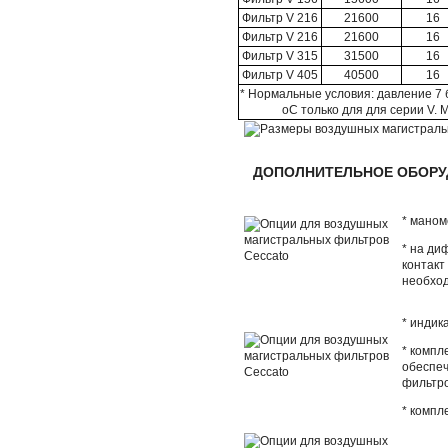
Фильтр V 216
21600
16
Фильтр V 216
21600
16
Фильтр V 315
31500
16
Фильтр V 405
40500
16
* Нормальные условия: давление 7 
оС только для для серии V
ДОПОЛНИТЕЛЬНОЕ ОБОРУ
* маном
* на ди
контакт
необхо
* индик
* компл
обеспеч
фильтр
* компл