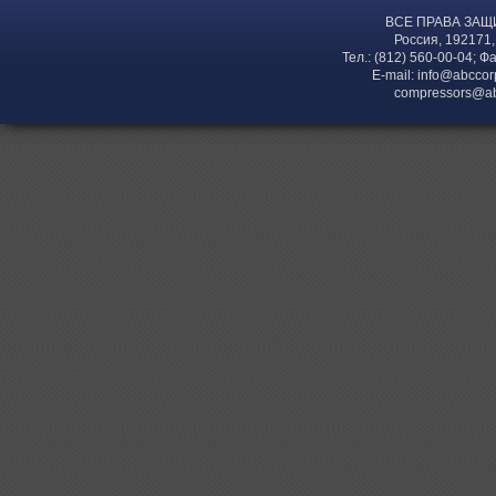
ВСЕ ПРАВА ЗАЩ
Россия, 192171,
Тел.: (812) 560-00-04; Ф
E-mail:
info@abccor
compressors@ab