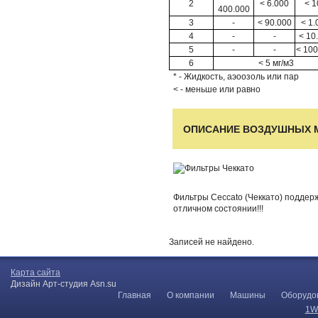
2
< 6.000
< 1
400.000
3
-
< 90.000
< 1.
4
-
-
< 10
5
-
-
< 100
6
< 5 мг/м3
* - Жидкость, аэоозоль или пар
< - меньше или равно
ОПИСАНИЕ ВОЗДУШНЫХ 
Фильтры Ceccato (Чеккато) поддер
отличном состоянии!!!
Записей не найдено.
Карта сайта
Дизайн Арт-студия Asn.su
Главная
О компании
Машины
Оборудо
1W