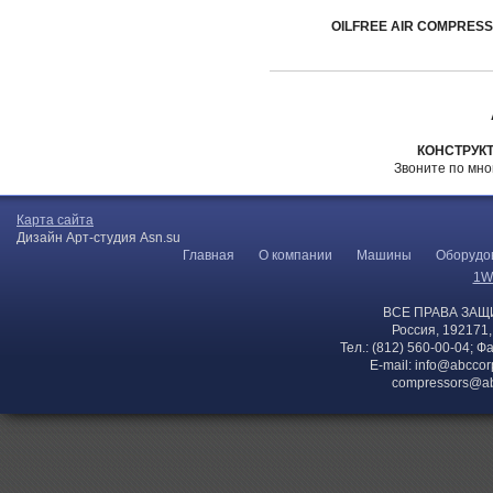
OILFREE AIR COMPRES
КОНСТРУК
Звоните по мн
Карта сайта
Дизайн Арт-студия Asn.su
Главная
О компании
Машины
Оборудо
1W
ВСЕ ПРАВА ЗАЩ
Россия, 192171,
Тел.: (812) 560-00-04; Ф
E-mail:
info@abccor
compressors@ab