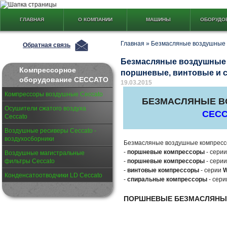
ГЛАВНАЯ
О КОМПАНИИ
МАШИНЫ
ОБОРУДО
Главная
»
Безмасляные воздушные
Обратная связь
Безмасляные воздушные 
Компрессорное
поршневые, винтовые и 
оборудование CECCATO
19.03.2015
Компрессоры воздушные Ceccato
БЕЗМАСЛЯНЫЕ В
Осушители сжатого воздуха
CEC
Ceccato
Воздушные ресиверы Ceccato -
воздухосборники
Безмасляные воздушные компрес
-
поршневые компрессоры
- сери
Воздушные магистральные
фильтры Ceccato
-
поршневые компрессоры
- сери
-
винтовые компрессоры
- серии
W
Конденсатоотводчики LD Ceccato
-
спиральные компрессоры
- сер
ПОРШНЕВЫЕ БЕЗМАСЛЯНЫ