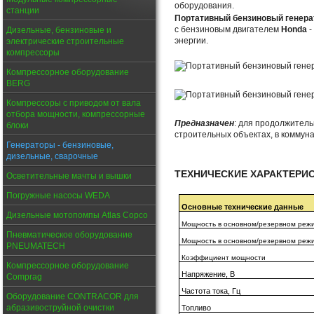
оборудования.
станции
Портативный бензиновый генера
с бензиновым двигателем
Honda
-
Дизельные, бензиновые и
энергии.
электрические строительные
компрессоры
Компрессорное оборудование
BERG
Компрессоры с приводом от вала
отбора мощности, компрессорные
Предназначен
: для продолжител
блоки
строительных объектах, в коммун
Генераторы - бензиновые,
дизельные, сварочные
ТЕХНИЧЕСКИЕ ХАРАКТЕРИ
Осветительные мачты и вышки
Погружные насосы WEDA
Основные технические данные
Дизельные мотопомпы Atlas Copco
Мощность в основном/резервном режи
Пневматическое оборудование
Мощность в основном/резервном режи
PNEUMATECH
Коэффициент мощности
Компрессорное оборудование
Напряжение,
В
Comprag
Частота тока,
Гц
Оборудование CONTRACOR для
абразивоструйной очистки
Топливо