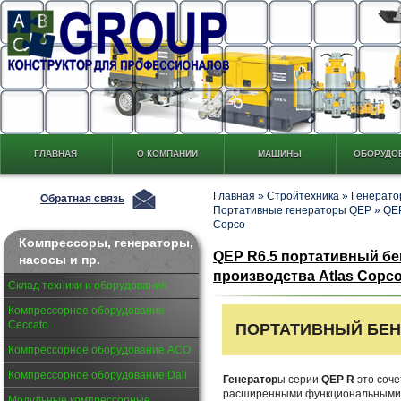
ГЛАВНАЯ
О КОМПАНИИ
МАШИНЫ
ОБОРУДО
Главная
»
Стройтехника
»
Генерато
Обратная связь
Портативные генераторы QEP
»
QEP
Copco
Компрессоры, генераторы,
QEP R6.5 портативный б
насосы и пр.
производства Atlas Copc
Склад техники и оборудования
Компрессорное оборудование
Ceccato
ПОРТАТИВНЫЙ БЕ
Компрессорное оборудование АСО
Компрессорное оборудование Dali
Генератор
ы серии
QEP R
это соче
расширенными функциональными 
Модульные компрессорные