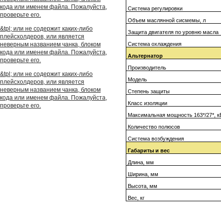
кода или именем файла. Пожалуйста,
Система регулировки
проверьте его.
Объем
маслянной
сисмемы
, л
&tpl; или не содержит каких-либо
Защита двигателя по уровню масла
плейсхолдеров, или является
неверным названием чанка, блоком
Cистема охлаждения
кода или именем файла. Пожалуйста,
Альтернатор
проверьте его.
Производитель
&tpl; или не содержит каких-либо
Модель
плейсхолдеров, или является
неверным названием чанка, блоком
Степень защиты
кода или именем файла. Пожалуйста,
Класс изоляции
проверьте его.
Максимальная мощность 163*/27*, к
Количество полюсов
Система возбуждения
Габариты и вес
Длина,
мм
Ширина,
мм
Высота,
мм
Вес,
кг