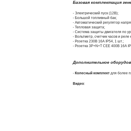
Базовая комплектация ген
- Электрический пуск (12В);
- Большой топливный бак;
- Автоматический регулятор напря
- Тепловая защита;
- Система защиты двигателя по ур
- Вольтметр, счетчик часов и реле
- Розетка 230В 16А IP54, 1 шт.;
- Розетка 3P+N+T CEE 400В 16А IP4
Дополнительное оборудова
-
Колесный комплект
для более п
Видео
: