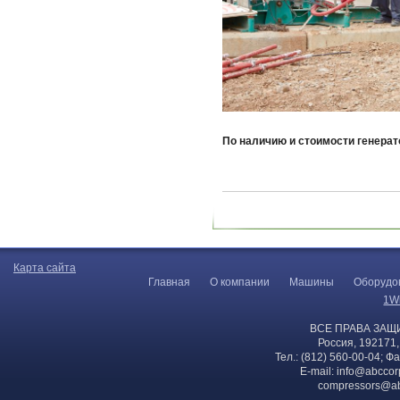
По наличию и стоимости генерат
Карта сайта
Главная
О компании
Машины
Оборудо
1W
ВСЕ ПРАВА ЗАЩ
Россия, 192171,
Тел.: (812) 560-00-04; Ф
E-mail:
info@abccor
compressors@ab