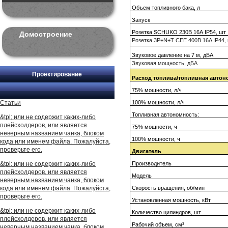
Объем топливного бака,
л
Запуск
Розетка SCHUKO 230В 16А IP54,
шт
Домостроение
Розетка 3P+N+T CEE 400В 16A IP44, 
Звуковое давление на 7 м, дБА
Звуковая мощность, дБА
Проектирование
Расход топлива/топливная автон
75% мощности,
л
/ч
Статьи
100% мощности,
л
/ч
Топливная автономность:
&tpl; или не содержит каких-либо
плейсхолдеров, или является
75% мощности,
ч
неверным названием чанка, блоком
100% мощности,
ч
кода или именем файла. Пожалуйста,
проверьте его.
Двигатель
&tpl; или не содержит каких-либо
Производитель
плейсхолдеров, или является
Модель
неверным названием чанка, блоком
кода или именем файла. Пожалуйста,
Скорость вращения, об/мин
проверьте его.
Установленная мощность, кВт
&tpl; или не содержит каких-либо
Количество цилиндров,
шт
плейсхолдеров, или является
Рабочий объем,
см
³
неверным названием чанка, блоком