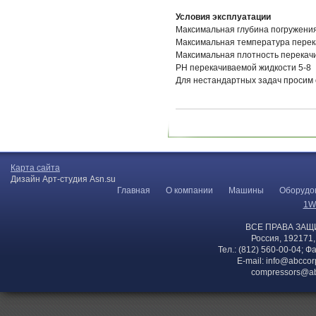
Условия эксплуатации
Максимальная глубина погружения 
Максимальная температура перек
Максимальная плотность перекачи
PH перекачиваемой жидкости 5-8
Для нестандартных задач просим
Карта сайта
Дизайн Арт-студия Asn.su
Главная
О компании
Машины
Оборудо
1W
ВСЕ ПРАВА ЗАЩ
Россия, 192171,
Тел.: (812) 560-00-04; Ф
E-mail:
info@abccor
compressors@ab