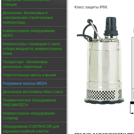
станции
Класс защиты IP68.
Дизельные, бензиновые и
электрические строительные
компрессоры
Компрессорное оборудование
BERG
Компрессоры с приводом от вала
отбора мощности, компрессорные
блоки
Генераторы - бензиновые,
дизельные, сварочные
Осветительные мачты и вышки
Погружные насосы WEDA
Дизельные мотопомпы Atlas Copco
Пневматическое оборудование
PNEUMATECH
Компрессорное оборудование
Comprag
Оборудование CONTRACOR для
абразивоструйной очистки