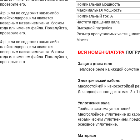
проверьте его.
Номинальная мощность
Максимальная мощность
&tpl; или не содержит каких-либо
Номинальный ток, А
плейсхолдеров, или является
Частота вращения вала
неверным названием чанка, блоком
кода или именем файла. Пожалуйста,
Выходной патрубок
проверьте его.
Размер пропускаемых частиц, макс
Масса
&tpl; или не содержит каких-либо
плейсхолдеров, или является
ВСЯ НОМЕНКЛАТУРА
ПОГРУ
неверным названием чанка, блоком
кода или именем файла. Пожалуйста,
проверьте его.
Защита двигателя
Тепловое реле на каждой обмотке 
Электрический кабель
Маслостойкий и износостойкий ре
Для однофазного двигателя: 3 х 1,5
Уплотнения вала
Тройная система уплотнений.
Многослойное уплотнение из карб
керамическим уплотнением, пред
основное уплотнение.
Материал