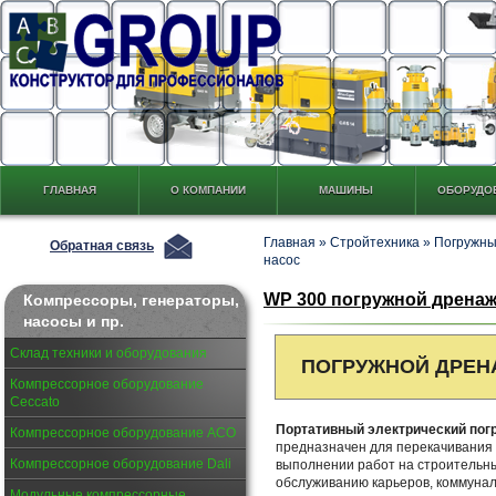
ГЛАВНАЯ
О КОМПАНИИ
МАШИНЫ
ОБОРУДО
Главная
»
Стройтехника
»
Погружны
Обратная связь
насос
WP 300 погружной дренаж
Компрессоры, генераторы,
насосы и пр.
Склад техники и оборудования
ПОГРУЖНОЙ ДРЕ
Компрессорное оборудование
Ceccato
Портативный электрический пог
Компрессорное оборудование АСО
предназначен для перекачивания 
Компрессорное оборудование Dali
выполнении работ на строительны
обслуживанию карьеров, коммунал
Модульные компрессорные