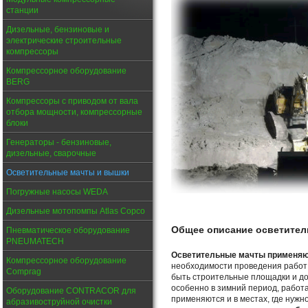
станции
Дизельные, бензиновые и
электрические строительные
компрессоры
Компрессорное оборудование
BERG
Компрессоры с приводом от вала
отбора мощности, компрессорные
блоки
Генераторы - бензиновые,
дизельные, сварочные
Осветительные мачты и вышки
Погружные насосы WEDA
Дизельные мотопомпы Atlas Copco
Общее описание осветите
Пневматическое оборудование
PNEUMATECH
Осветительные мачты применя
Компрессорное оборудование
необходимости проведения работ 
Comprag
быть строительные площадки и до
особенно в зимний период, работ
Оборудование CONTRACOR для
применяются и в местах, где нужн
абразивоструйной очистки