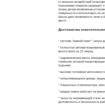
от внешних воздействий (атмосфе
порошковая покраска защищает о
опоры делаю возможным установи
поверхности и использовать ее не 
Шасси дают возможность легко и 
место.
Достоинства осветительн
* система "зимний пакет", запуск д
* полностью автоматизированный,
высоту всего за 15 секунд;
* гидравлическая мачта оборудов
тормозом, который предотвращае
подъема;
* высокая топливная автономност
* непроливающееся днище, защищ
* 4 выносных стабилизатора, обес
* каждая лампа работает на макс
* тросы из нержавеющей стали, к
долговечность и безопасность раб