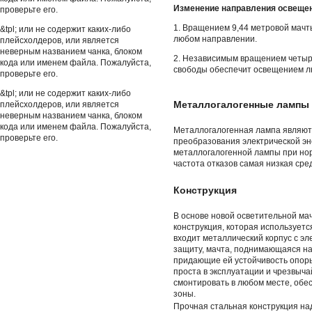
Изменение направления освещен
проверьте его.
1. Вращением 9,44 метровой мачт
&tpl; или не содержит каких-либо
любом направлении.
плейсхолдеров, или является
неверным названием чанка, блоком
2. Независимым вращением четыр
кода или именем файла. Пожалуйста,
свободы обеспечит освещением лю
проверьте его.
&tpl; или не содержит каких-либо
Металлогалогенные лампы
плейсхолдеров, или является
неверным названием чанка, блоком
кода или именем файла. Пожалуйста,
Металлогалогенная лампа являют
проверьте его.
преобразования электрической эн
металлогалогенной лампы при нор
частота отказов самая низкая сре
Конструкция
В основе новой осветительной ма
конструкция, которая используется
входит металлический корпус с э
защиту, мачта, поднимающаяся на
придающие ей устойчивость опоры
проста в эксплуатации и чрезвычай
смонтировать в любом месте, об
зоны.
Прочная стальная конструкция н