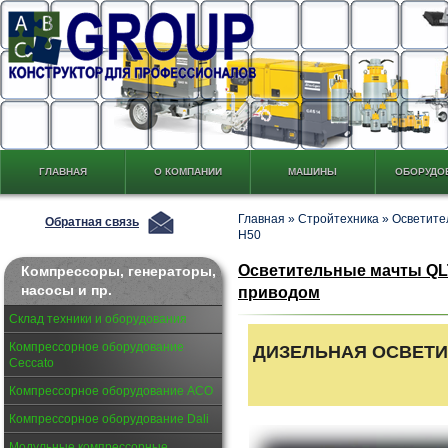
ГЛАВНАЯ
О КОМПАНИИ
МАШИНЫ
ОБОРУДО
Главная
»
Стройтехника
»
Осветите
Обратная связь
H50
Осветительные мачты QL
Компрессоры, генераторы,
насосы и пр.
приводом
Склад техники и оборудования
Компрессорное оборудование
ДИЗЕЛЬНАЯ ОСВЕТИ
Ceccato
Компрессорное оборудование АСО
Компрессорное оборудование Dali
Модульные компрессорные