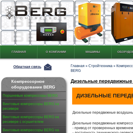
ГЛАВНАЯ
О КОМПАНИИ
МАШИНЫ
ОБОРУДО
Главная
»
Стройтехника
»
Компресс
Обратная связь
BERG
Дизельные передвижные
Компрессорное
оборудование BERG
ДИЗЕЛЬНЫЕ ПЕРЕ
Поршневые компрессоры BERG
Винтовые компрессоры BERG на
ресивере
Дизельные передвижные воздушн
Винтовые компрессоры BERG на
ресивере с осушителем
Дизельные передвижные компрессо
- привод от проверенных временем
Винтовые компрессоры BERG на
- доступность технического сервиса