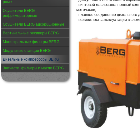
раме
- винтовой маслозаполненный комп
моточасов;
Осушители BERG
- плавное соединение дизельного 
рефрижераторные
- возможность эксплуатации в слож
Осушители BERG адсорбционные
Вертикальные ресиверы BERG
Магистральные фильтры BERG
Модульные станции BERG
Дизельные компрессоры BERG
Запчасти, фильтры и масло BERG