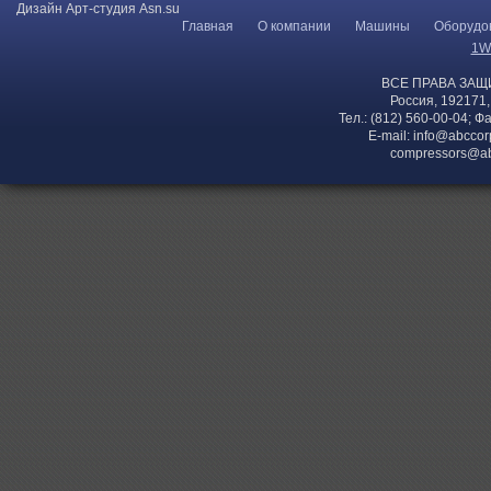
Дизайн Арт-студия Asn.su
Главная
О компании
Машины
Оборудо
1W
ВСЕ ПРАВА ЗАЩ
Россия, 192171,
Тел.: (812) 560-00-04; Ф
E-mail:
info@abccor
compressors@ab