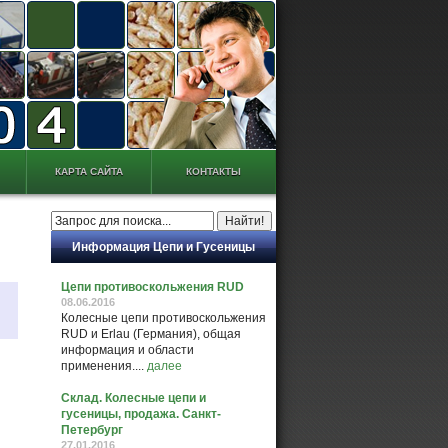
КАРТА САЙТА
КОНТАКТЫ
Информация Цепи и Гусеницы
Цепи противоскольжения RUD
08.06.2016
Колесные цепи противоскольжения
RUD и Erlau (Германия), общая
информация и области
применения....
далее
Склад. Колесные цепи и
гусеницы, продажа. Санкт-
Петербург
27.01.2016