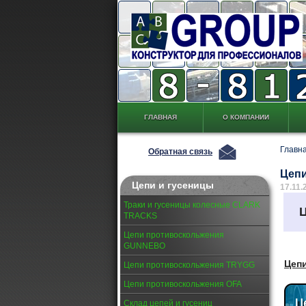
ГЛАВНАЯ
О КОМПАНИИ
Главн
Обратная связь
Цепи
Цепи и гусеницы
17.11.
Траки и гусеницы колесные CLARK
TRACKS
Цепи противоскольжения
GUNNEBO
Цеп
Цепи противоскольжения TRYGG
Цепи противоскольжения OFA
Склад цепей и гусениц