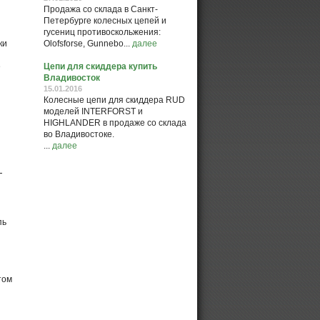
Продажа со склада в Санкт-
Петербурге колесных цепей и
гусениц противоскольжения:
ки
Olofsforse, Gunnebo...
далее
е
Цепи для скиддера купить
Владивосток
15.01.2016
Колесные цепи для скиддера RUD
моделей INTERFORST и
HIGHLANDER в продаже со склада
во Владивостоке.
...
далее
Н
пь
том