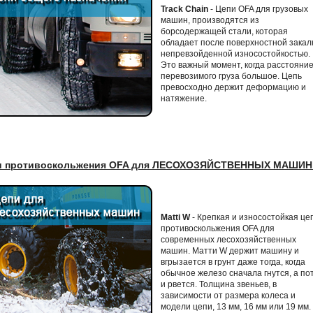
Track Chain
- Цепи OFA для грузовых
машин, производятся из
борсодержащей стали, которая
обладает после поверхностной закал
непревзойденной износостойкостью.
Это важный момент, когда расстояни
перевозимого груза большое. Цепь
превосходно держит деформацию и
натяжение.
и противоскольжения OFA для ЛЕСОХОЗЯЙСТВЕННЫХ МАШИ
Matti W
- Крепкая и износостойкая це
противоскольжения OFA для
современных лесохозяйственных
машин. Матти W держит машину и
вгрызается в грунт даже тогда, когда
обычное железо сначала гнутся, а по
и рвется. Толщина звеньев, в
зависимости от размера колеса и
модели цепи, 13 мм, 16 мм или 19 мм.