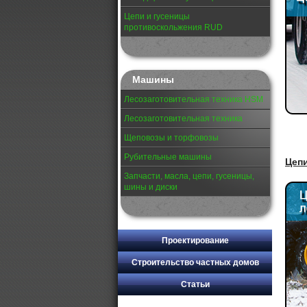
Цепи и гусеницы
противоскольжения RUD
Машины
Лесозаготовительная техника HSM
Лесозаготовительная техника
Щеповозы и торфовозы
Рубительные машины
Цеп
Запчасти, масла, цепи, гусеницы,
шины и диски
Проектирование
Строительство частных домов
Статьи