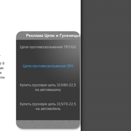
Реклама Цепи и Гусеницы
Цепи противоскольжения TRYGG
д
з 9
Цепи противоскольжения OFA
ми
е
епи
Купить грузовую цепь 315/80-22,5
на автомашину
Купить грузовую цепь 315/70-22,5
на автомобиль
Купить грузовую цепь 315/75-22,5
на автомобиль