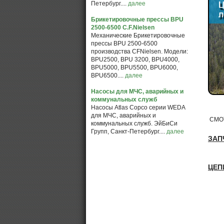
Петербург....
далее
Брикетировочные прессы BPU
2500-6500 C.F.Nielsen
Механические Брикетировочные
прессы BPU 2500-6500
производства CFNielsen. Модели:
BPU2500, BPU 3200, BPU4000,
BPU5000, BPU5500, BPU6000,
BPU6500....
далее
Насосы для МЧС, аварийных и
коммунальных служб
Насосы Atlas Copco серии WEDA
для МЧС, аварийных и
СМОТ
коммунальных служб. ЭйБиСи
Групп, Санкт-Петербург....
далее
ЗАП
ЦЕП