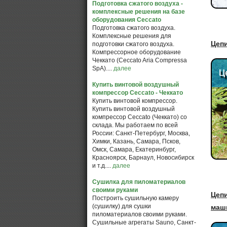
Подготовка сжатого воздуха -
комплексные решения на базе
оборудования Ceccato
Подготовка сжатого воздуха.
Комплексные решения для
Цеп
подготовки сжатого воздуха.
Компрессорное оборудование
Чеккато (Ceccato Aria Compressa
SpA)....
далее
Купить винтовой воздушный
компрессор Ceccato - Чеккато
Купить винтовой компрессор.
Купить винтовой воздушный
компрессор Ceccato (Чеккато) со
склада. Мы работаем по всей
России: Санкт-Петербург, Москва,
Химки, Казань, Самара, Псков,
Омск, Самара, Екатеринбург,
Красноярск, Барнаул, Новосибирск
и т.д....
далее
Сушилка для пиломатериалов
своими руками
Цеп
Построить сушильную камеру
(сушилку) для сушки
маш
пиломатериалов своими руками.
Сушильные агрегаты Sauno, Санкт-