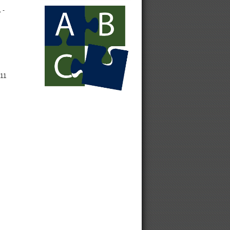
1
-
Колесные цепи
противоскольжения Gunnebo
Противобуксовочные цепи
 11
Цепи на автомобильные шины
Цепи на колеса
Цепи противоскольжения для
грузовиков