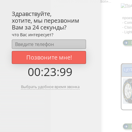
«Tradition in Dynamic Innovation»...
далее
Здравствуйте,
прои
хотите, мы перезвоним
- Com
Вам за 24 секунды?
- Clas
- Ligh
что Вас интересует?
Позвоните мне!
00
:
23
:
99
Выбрать удобное время звонка