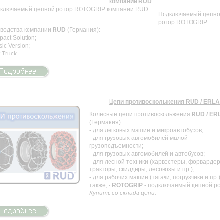
компании RUD
Подключаемый цепно
ротор ROTOGRIP
зводства компании
RUD
(Германия):
pact Solution;
sic Version;
t Truck.
Цепи противоскольжения RUD / ERL
Колесные цепи противоскольжения
RUD / ER
(Германия):
- для легковых машин и микроавтобусов;
- для грузовых автомобилей малой
грузоподъемности;
- для грузовых автомобилей и автобусов;
- для лесной техники (харвестеры, форвардер
тракторы, скиддеры, лесовозы и пр.);
- для рабочих машин (тягачи, погрузчики и пр.)
также, -
ROTOGRIP
- подключаемый цепной ро
Купить со склада цепи.