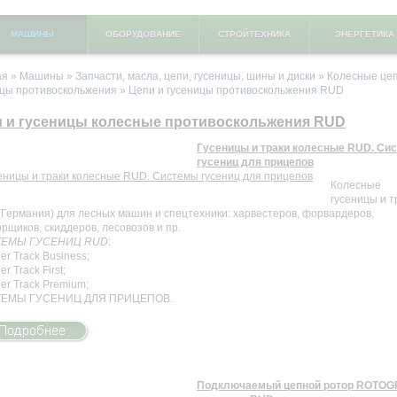
МАШИНЫ
ОБОРУДОВАНИЕ
СТРОЙТЕХНИКА
ЭНЕРГЕТИКА
ая
»
Машины
»
Запчасти, масла, цепи, гусеницы, шины и диски
»
Колесные цеп
ицы противоскольжения
»
Цепи и гусеницы противоскольжения RUD
 и гусеницы колесные противоскольжения RUD
Гусеницы и траки колесные RUD. Си
гусениц для прицепов
Колесные
гусеницы и т
(Германия) для лесных машин и спецтехники: харвестеров, форвардеров,
рщиков, скиддеров, лесовозов и пр.
ЕМЫ ГУСЕНИЦ RUD
:
ber Track Business;
er Track First;
ber Track Premium;
ЕМЫ ГУСЕНИЦ ДЛЯ ПРИЦЕПОВ.
Подключаемый цепной ротор ROTOG