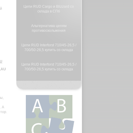
Цепи RUD Cargo и Blizzard со
й
склада в СПб
Альтернатива цепям
противоскольжения
Цепи RUD Interforst 710/45-26,5 /
700/50-26,5 купить со склада
AU
Цепи RUD Interforst 710/45-26,5 /
LAU
700/50-26,5 купить со склада
Цепи противоскольжения для
грузовых автомобилей
ы,
Гусеницы для лесных машин
. А
тор.