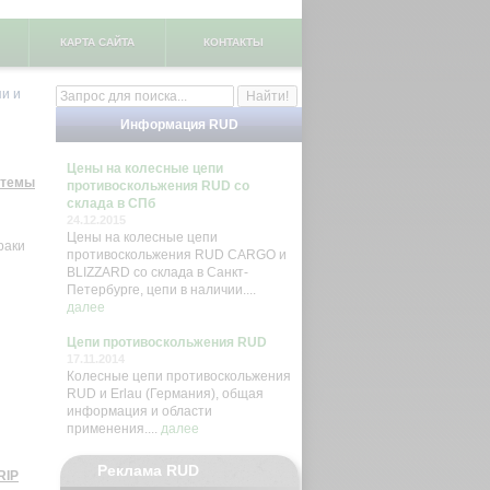
КАРТА САЙТА
КОНТАКТЫ
и и
Информация RUD
Цены на колесные цепи
стемы
противоскольжения RUD со
склада в СПб
24.12.2015
Цены на колесные цепи
раки
противоскольжения RUD CARGO и
BLIZZARD со склада в Санкт-
Петербурге, цепи в наличии....
далее
Цепи противоскольжения RUD
17.11.2014
Колесные цепи противоскольжения
RUD и Erlau (Германия), общая
информация и области
применения....
далее
Реклама RUD
RIP