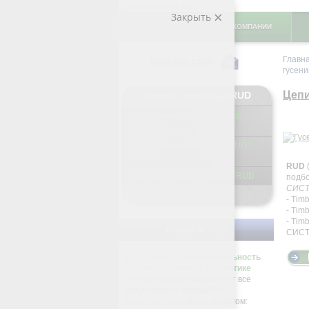
Закрыть
ГЛАВНАЯ
О КОМПАНИИ
Главн
Обратная связь
гусен
Цепи
Цепи и гусеницы RUD
Подключаемый цепной ротор
ROTOGRIP
Цепи противоскольжения RUD /
ERLAU
RUD
Гусеницы и траки колесные RUD
подбо
СИСТ
- Tim
- Timb
- Tim
Статьи по RUD
СИСТ
RUD. Наша последовательность
и разноплановость в политике
Уже на протяжении 140 лет все
предприятия группы RUD
работают под одним лозунгом: