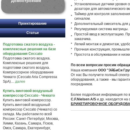
Домостроение
Установленные датчики уровня с
*
дозаторе для автоматического в
Таймер для контроля заполнени
*
сигналом.
Проектирование
*
Дополнительный смеситель для д
*
Регулируемая система матрицы.
Статьи
Простой ввод в эксплуатацию. П
*
заказчика.
*
Легкий монтаж и демонтаж, удобс
Подготовка сжатого воздуха -
комплексные решения на базе
*
Прочная конструкция, промышлен
оборудования Ceccato
*
Простота в обслуживании и низк
Подготовка сжатого воздуха.
Комплексные решения для
По всем вопросам просим обраща
подготовки сжатого воздуха.
Наша компания
ООО "ЭйБиСи Гру
Компрессорное оборудование
От нас Вы получите полный спектр 
Чеккато (Ceccato Aria Compressa
оборудования, а также - мы гаран
SpA)....
далее
посредников.
Купить винтовой воздушный
Более подробная информация по в
компрессор Ceccato - Чеккато
C.F.Nielsen A/S
и др. находится на
Купить винтовой компрессор.
БРИКЕТИРОВОЧНОЕ ОБОРУДОВ
Купить винтовой воздушный
компрессор Ceccato (Чеккато) со
склада. Мы работаем по всей
России: Санкт-Петербург, Москва,
Химки, Казань, Самара, Псков,
Омск, Самара, Екатеринбург,