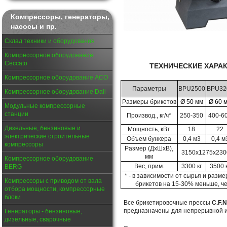
Компрессоры, генераторы,
насосы и пр.
Склад техники и оборудования
Компрессорное оборудование
Ceccato
ТЕХНИЧЕСКИЕ ХАРА
Компрессорное оборудование АСО
Параметры
BPU2500
BPU32
Компрессорное оборудование Dali
Размеры брикетов
Ø 50 мм
Ø 60 
Модульные компрессорные
станции
Производ., кг/ч*
250-350
400-6
Дизельные, бензиновые и
Мощность, кВт
18
22
электрические строительные
Объем бункера
0,4 м3
0,4 м
компрессоры
Размер (ДхШхВ),
3150х1275х230
мм
Компрессорное оборудование
Вес, прим.
3300 кг
3500 
BERG
* - в зависимости от сырья и разм
Компрессоры с приводом от вала
брикетов на 15-30% меньше, ч
отбора мощности, компрессорные
блоки
Все брикетировочные прессы
C.F.N
предназначены для непрерывной и
Генераторы - бензиновые,
дизельные, сварочные