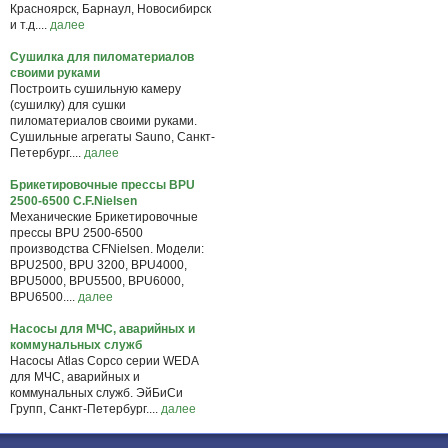
Красноярск, Барнаул, Новосибирск
и т.д....
далее
Сушилка для пиломатериалов
своими руками
Построить сушильную камеру
(сушилку) для сушки
пиломатериалов своими руками.
Сушильные агрегаты Sauno, Санкт-
Петербург....
далее
Брикетировочные прессы BPU
2500-6500 C.F.Nielsen
Механические Брикетировочные
прессы BPU 2500-6500
производства CFNielsen. Модели:
BPU2500, BPU 3200, BPU4000,
BPU5000, BPU5500, BPU6000,
BPU6500....
далее
Насосы для МЧС, аварийных и
коммунальных служб
Насосы Atlas Copco серии WEDA
для МЧС, аварийных и
коммунальных служб. ЭйБиСи
Групп, Санкт-Петербург....
далее