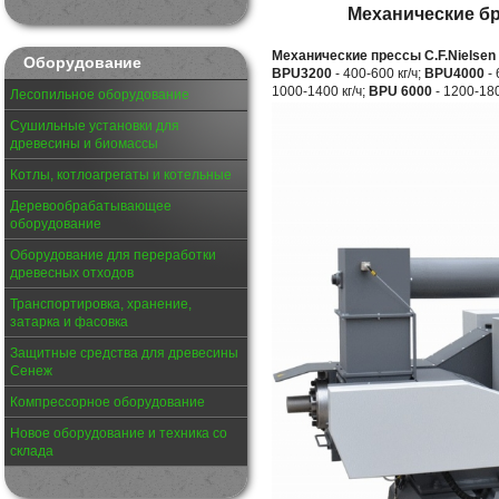
Механические б
Механические прессы C.F.Nielsen
Оборудование
BPU3200
- 400-600 кг/ч;
BPU4000
- 
1000-1400 кг/ч;
BPU 6000
- 1200-180
Лесопильное оборудование
Сушильные установки для
древесины и биомассы
Котлы, котлоагрегаты и котельные
Деревообрабатывающее
оборудование
Оборудование для переработки
древесных отходов
Транспортировка, хранение,
затарка и фасовка
Защитные средства для древесины
Сенеж
Компрессорное оборудование
Новое оборудование и техника со
склада