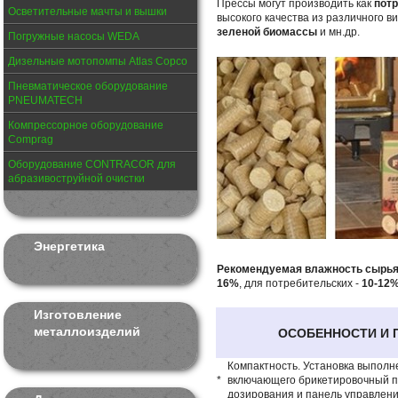
Прессы могут производить как
пот
Осветительные мачты и вышки
высокого качества из различного в
зеленой биомассы
и мн.др.
Погружные насосы WEDA
Дизельные мотопомпы Atlas Copco
Пневматическое оборудование
PNEUMATECH
Компрессорное оборудование
Comprag
Оборудование CONTRACOR для
абразивоструйной очистки
Энергетика
Рекомендуемая влажность сырь
16%
, для потребительских -
10-12
Изготовление
металлоизделий
ОСОБЕННОСТИ И 
Компактность. Установка выполне
*
включающего брикетировочный пр
дозирования и панель управлен