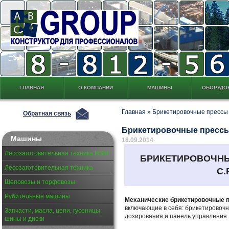
ГЛАВНАЯ
О КОМПАНИИ
МАШИНЫ
ОБОРУДО
Главная
»
Брикетировочные прессы
Обратная связь
Брикетировочные прессы 
Машины
18.09.2014
Лесозаготовительная техника HSM
БРИКЕТИРОВОЧН
Лесозаготовительная техника
C.
Щеповозы и торфовозы
Рубительные машины
Механические брикетировочные 
включающие в себя: брикетировочны
Запчасти, масла, цепи, гусеницы,
дозирования и панель управления.
шины и диски