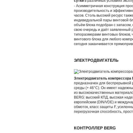
сутки
в различных условиях экспл
- Асимметричная конструкция пр
производительность и эффективнос
часов. Столь высокий ресурс так
индивидуальной пары винтовой бл
объём блока подобран с запасом, 
свою очередь и даёт заявленный 
типоразмерами винтовых блоков, 
винтового блока для любого компр
сегодня заканчивается прямопри
ЭЛЕКТРОДВИГАТЕЛЬ
Электродвигатель компрессора
предназначен для беспрерывной 
среды (+ 46°С). Он имеет надежн
из высококачественных материало
BERG: высокий КПД, высокая наде
европейским (DIN/VDE) и междуна
обмоток, класс защиты F, усилен
перегрузочная способность, прост
КОНТРОЛЛЕР BERG