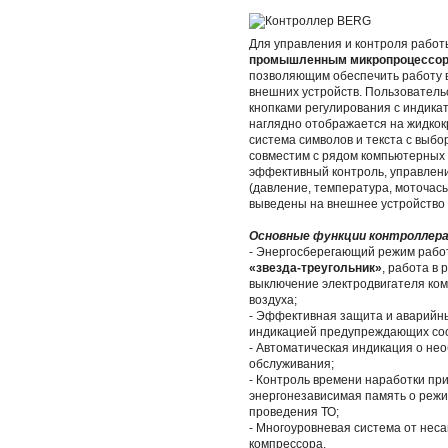
Для управления и контроля рабо
промышленным микропроцессорн
позволяющим обеспечить работу в
внешних устройств. Пользовател
кнопками регулирования с индика
наглядно отображается на жидкок
система символов и текста с выб
совместим с рядом компьютерных 
эффективный контроль, управлени
(давление, температура, моточасы
выведены на внешнее устройство 
Основные функции контроллер
- Энергосберегающий режим работ
«звезда-треугольник»
, работа в 
выключение электродвигателя ком
воздуха;
- Эффективная защита и аварийны
индикацией предупреждающих соо
- Автоматическая индикация о не
обслуживания;
- Контроль времени наработки пр
энергонезависимая память о режи
проведения ТО;
- Многоуровневая система от нес
компрессора.