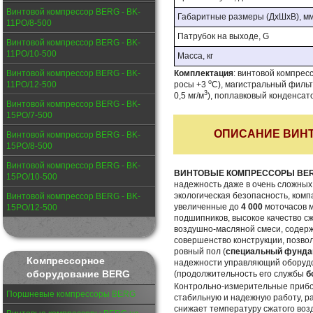
Винтовой компрессор BERG - BK-
Габаритные размеры (ДхШхВ), м
11PО/8-500
Патрубок на выходе, G
Винтовой компрессор BERG - BK-
11PО/10-500
Масса, кг
Винтовой компрессор BERG - BK-
Комплектация
: винтовой компрес
о
11PО/12-500
росы +3
С), магистральный фильтр
3
0,5 мг/м
), поплавковый конденсат
Винтовой компрессор BERG - BK-
15PО/7-500
ОПИСАНИЕ ВИН
Винтовой компрессор BERG - BK-
15PО/8-500
Винтовой компрессор BERG - BK-
ВИНТОВЫЕ КОМПРЕССОРЫ BE
15PО/10-500
надежность даже в очень сложных 
экологическая безопасность, комп
Винтовой компрессор BERG - BK-
увеличенные до
4 000
моточасов 
15PО/12-500
подшипников, высокое качество с
воздушно-масляной смеси, содер
совершенство конструкции, позв
ровный пол (
специальный фундам
Компрессорное
надежности управляющий оборудо
оборудование BERG
(продолжительность его службы
б
Контрольно-измерительные при
Поршневые компрессоры BERG
стабильную и надежную работу, р
снижает температуру сжатого воз