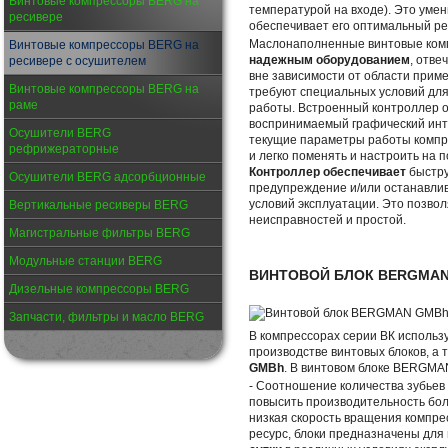
Винтовые компрессоры BERG на
температурой на входе). Это умен
ресивере
обеспечивает его оптимальный р
Маслонаполненные винтовые ко
Винтовые компрессоры BERG на
надежным оборудованием
, отв
ресивере с осушителем
вне зависимости от области прим
Винтовые компрессоры BERG на
требуют специальных условий для
раме
работы. Встроенный контроллер о
воспринимаемый графический инт
Осушители BERG
текущие параметры работы компр
рефрижераторные
и легко поменять и настроить на 
Контроллер обеспечивает
быстру
Осушители BERG адсорбционные
предупреждение и/или останавли
условий эксплуатации. Это позво
Вертикальные ресиверы BERG
неисправностей и простой.
Магистральные фильтры BERG
Модульные станции BERG
ВИНТОВОЙ БЛОК BERGMA
Дизельные компрессоры BERG
Запчасти, фильтры и масло BERG
В компрессорах серии ВК использ
производстве винтовых блоков, а 
GMBh
. В винтовом блоке BERGMA
- Cоотношение количества зубьев
повысить производительность бо
низкая скорость вращения компре
ресурс, блоки предназначены для