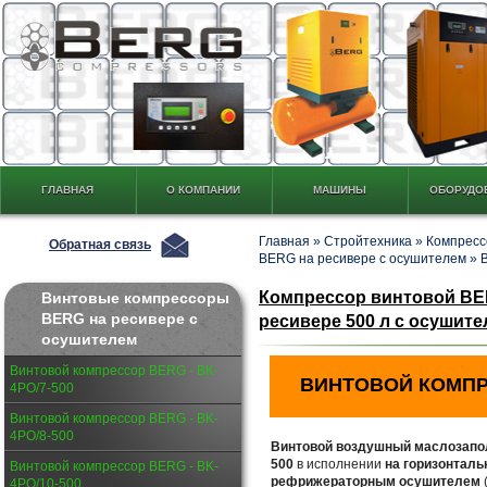
ГЛАВНАЯ
О КОМПАНИИ
МАШИНЫ
ОБОРУДО
Главная
»
Стройтехника
»
Компресс
Обратная связь
BERG на ресивере с осушителем
»
Компрессор винтовой BER
Винтовые компрессоры
BERG на ресивере с
ресивере 500 л c осушител
осушителем
Винтовой компрессор BERG - BK-
ВИНТОВОЙ КОМП
4PО/7-500
Винтовой компрессор BERG - BK-
4PО/8-500
Винтовой воздушный маслозапо
500
в исполнении
на горизонталь
Винтовой компрессор BERG - BK-
рефрижераторным осушителем
4PО/10-500