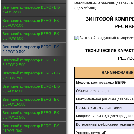
максимальным рабочим давление
Винтовой компрессор BERG - BK-
3
(0,65 м
/мин).
4PО/12-500
ВИНТОВОЙ КОМПР
Винтовой компрессор BERG - BK-
5,5PО/7-500
РЕСИВ
Винтовой компрессор BERG - BK-
5,5PО/8-500
Винтовой компрессор BERG - BK-
ТЕХНИЧЕСКИЕ ХАРАК
5,5PО/10-500
РЕСИВ
Винтовой компрессор BERG - BK-
5,5PО/12-500
НАИМЕНОВАНИЕ
Винтовой компрессор BERG - BK-
7,5PО/7-500
Модель компрессора BERG
Винтовой компрессор BERG - BK-
Объем ресивера, л
7,5PО/8-500
Максимальное рабочее давление, 
Винтовой компрессор BERG - BK-
7,5PО/10-500
Производительность, л/мин
Винтовой компрессор BERG - BK-
Мощность привода (электродвигат
7,5PО/12-500
Встроенный рефрижераторный ос
Винтовой компрессор BERG - BK-
11PО/7-500
Уровень шума, дБ