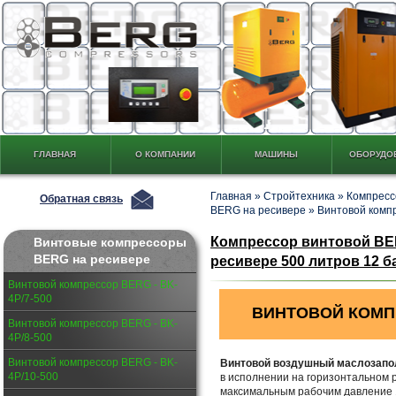
ГЛАВНАЯ
О КОМПАНИИ
МАШИНЫ
ОБОРУДО
Главная
»
Стройтехника
»
Компресс
Обратная связь
BERG на ресивере
»
Винтовой комп
Компрессор винтовой BER
Винтовые компрессоры
BERG на ресивере
ресивере 500 литров 12 ба
Винтовой компрессор BERG - BK-
4P/7-500
ВИНТОВОЙ КОМ
Винтовой компрессор BERG - BK-
4P/8-500
Винтовой компрессор BERG - BK-
Винтовой воздушный маслозапо
4P/10-500
в исполнении на горизонтальном ре
максимальным рабочим давление 1