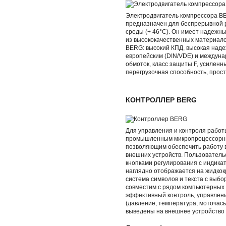
Электродвигатель компрессора B
предназначен для беспрерывной 
среды (+ 46°С). Он имеет надежн
из высококачественных материало
BERG: высокий КПД, высокая наде
европейским (DIN/VDE) и междуна
обмоток, класс защиты F, усилен
перегрузочная способность, прост
КОНТРОЛЛЕР BERG
Для управления и контроля рабо
промышленным микропроцессорны
позволяющим обеспечить работу в
внешних устройств. Пользовател
кнопками регулирования с индика
наглядно отображается на жидкок
система символов и текста с выб
совместим с рядом компьютерных 
эффективный контроль, управлени
(давление, температура, моточасы
выведены на внешнее устройство 