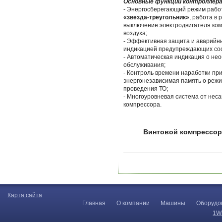
Основные функции контроллер
- Энергосберегающий режим работ
«звезда-треугольник»
, работа в 
выключение электродвигателя ком
воздуха;
- Эффективная защита и аварийны
индикацией предупреждающих соо
- Автоматическая индикация о не
обслуживания;
- Контроль времени наработки пр
энергонезависимая память о режи
проведения ТО;
- Многоуровневая система от нес
компрессора.
Винтовой компрессор 
Карта сайта
Главная
О компании
Машины
Оборудо
1W