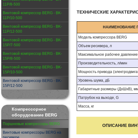
11P/8-500
ТЕХНИЧЕСКИЕ ХАРАКТЕРИ
Винтовой компрессор BERG - BK-
11P/10-500
Винтовой компрессор BERG - BK-
НАИМЕНОВАНИЕ 
11P/12-500
Модель компрессора BERG
Винтовой компрессор BERG - BK-
15P/7-500
Объем ресивера, л
Винтовой компрессор BERG - BK-
Максимальное рабочее давление, 
15P/8-500
Производительность, л/мин
Винтовой компрессор BERG - BK-
Мощность привода (электродвигат
15P/10-500
Уровень шума, дБ
Винтовой компрессор BERG - BK-
15P/12-500
Габаритные размеры (ДхШхВ), м
Патрубок на выходе, G
Масса, кг
Компрессорное
оборудование BERG
Поршневые компрессоры BERG
ОПИСАНИЕ ВИН
Винтовые компрессоры BERG на
ресивере