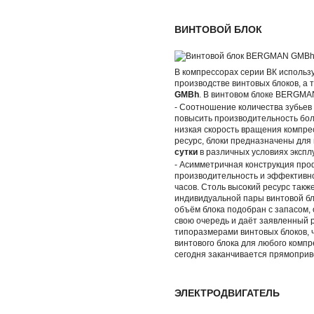
ВИНТОВОЙ БЛОК
В компрессорах серии ВК использ
производстве винтовых блоков, а 
GMBh
. В винтовом блоке BERGMA
- Cоотношение количества зубьев
повысить производительность бо
низкая скорость вращения компре
ресурс, блоки предназначены для
сутки
в различных условиях экспл
- Асимметричная конструкция пр
производительность и эффективнос
часов. Столь высокий ресурс так
индивидуальной пары винтовой бл
объём блока подобран с запасом, 
свою очередь и даёт заявленный 
типоразмерами винтовых блоков, 
винтового блока для любого компр
сегодня заканчивается прямопри
ЭЛЕКТРОДВИГАТЕЛЬ