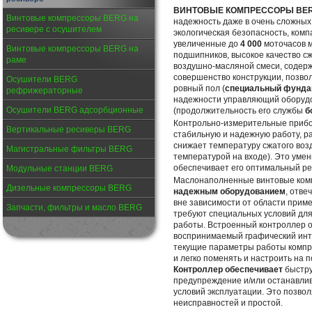
ВИНТОВЫЕ КОМПРЕССОРЫ BE
Винтовые компрессоры BERG на
надежность даже в очень сложных 
ресивере с осушителем
экологическая безопасность, комп
увеличенные до
4 000
моточасов 
Винтовые компрессоры BERG на
подшипников, высокое качество с
раме
воздушно-масляной смеси, содер
совершенство конструкции, позв
Осушители BERG
ровный пол (
специальный фундам
рефрижераторные
надежности управляющий оборудо
Осушители BERG адсорбционные
(продолжительность его службы
б
Контрольно-измерительные при
Вертикальные ресиверы BERG
стабильную и надежную работу, р
снижает температуру сжатого воз
Магистральные фильтры BERG
температурой на входе). Это умен
обеспечивает его оптимальный р
Модульные станции BERG
Маслонаполненные винтовые ко
Дизельные компрессоры BERG
надежным оборудованием
, отв
вне зависимости от области прим
Запчасти, фильтры и масло BERG
требуют специальных условий для
работы. Встроенный контроллер о
воспринимаемый графический инт
текущие параметры работы компр
и легко поменять и настроить на 
Контроллер обеспечивает
быстру
предупреждение и/или останавли
условий эксплуатации. Это позво
неисправностей и простой.