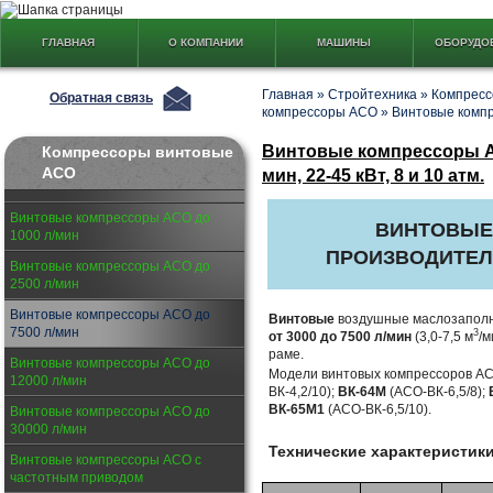
ГЛАВНАЯ
О КОМПАНИИ
МАШИНЫ
ОБОРУДО
Главная
»
Стройтехника
»
Компресс
Обратная связь
компрессоры АСО
»
Винтовые компр
Винтовые компрессоры А
Компрессоры винтовые
АСО
мин, 22-45 кВт, 8 и 10 атм.
Винтовые компрессоры АСО до
ВИНТОВЫЕ
1000 л/мин
ПРОИЗВОДИТЕ
Винтовые компрессоры АСО до
2500 л/мин
Винтовые компрессоры АСО до
Винтовые
воздушные маслозапол
7500 л/мин
3
от 3000 до 7500 л/мин
(3,0-7,5 м
/м
раме.
Винтовые компрессоры АСО до
Модели винтовых компрессоров А
12000 л/мин
ВК-4,2/10);
ВК-64М
(АСО-ВК-6,5/8);
ВК-65М1
(АСО-ВК-6,5/10).
Винтовые компрессоры АСО до
30000 л/мин
Технические характеристик
Винтовые компрессоры АСО с
частотным приводом