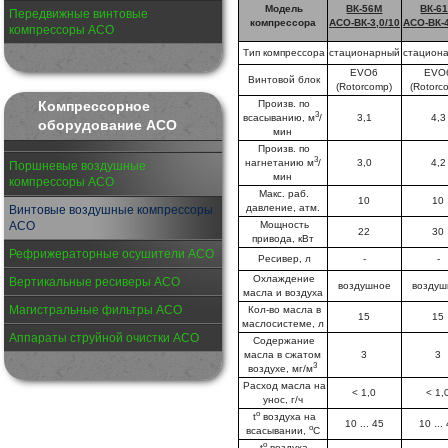
Модель
ВК-56М
ВК-6
Передвижные винтовые
компрессора
АСО-ВК-3,0/10
АСО-ВК-4
компрессоры АСО
Тип компрессора
стационарный
стацион
EVO6
EVO
Винтовой блок
(Rotorcomp)
(Rotorc
Компрессорное
Произв. по
3
всасыванию, м
/
3,1
4,3
оборудование АСО
мин
Произв. по
3
нагнетанию м
/
3,0
4,2
Поршневые воздушные
мин
компрессоры АСО
Макс. раб.
10
10
давление, атм.
Винтовые воздушные компрессоры
АСО
Мощность
22
30
привода, кВт
Рефрижераторные осушители АСО
Ресивер, л
-
-
Охлаждение
Вертикальные ресиверы АСО
воздушное
воздуш
масла и воздуха
Магистральные фильтры АСО
Кол-во масла в
15
15
маслосистеме, л
Аппараты струйной очистки АСО
Содержание
масла в сжатом
3
3
3
воздухе, мг/м
Расход масла на
< 1,0
< 1,
унос, г/ч
o
t
воздуха на
10 ... 45
10 ...
о
всасывании,
С
о
t
воздуха