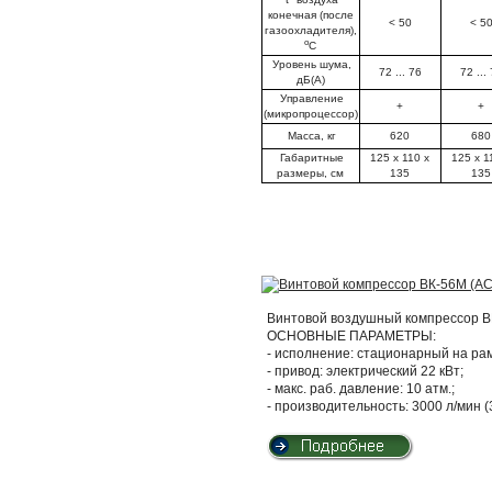
конечная (после
< 50
< 5
газоохладителя),
о
С
Уровень шума,
72 ... 76
72 ...
дБ(А)
Управление
+
+
(микропроцессор)
Масса, кг
620
680
Габаритные
125 x 110 x
125 x 1
размеры, см
135
135
Винтовой воздушный компрессор ВК
ОСНОВНЫЕ ПАРАМЕТРЫ:
- исполнение: стационарный на ра
- привод: электрический 22 кВт;
- макс. раб. давление: 10 атм.;
- производительность: 3000 л/мин (