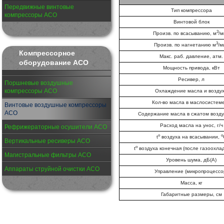
Передвижные винтовые
Тип компрессора
компрессоры АСО
Винтовой блок
3
Произв. по всасыванию, м
/
3
Произв. по нагнетанию м
/м
Компрессорное
Макс. раб. давление, атм.
оборудование АСО
Мощность привода, кВт
Ресивер, л
Поршневые воздушные
компрессоры АСО
Охлаждение масла и возду
Кол-во масла в маслосистеме
Винтовые воздушные компрессоры
АСО
Содержание масла в сжатом воздух
Расход масла на унос, г/ч
Рефрижераторные осушители АСО
o
о
t
воздуха на всасывании,
Вертикальные ресиверы АСО
о
t
воздуха конечная (после газоохла
Магистральные фильтры АСО
Уровень шума, дБ(А)
Аппараты струйной очистки АСО
Управление (микропроцессо
Масса, кг
Габаритные размеры, см