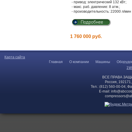
- привод: электрический 132 кВт;
- макс. раб. давление: 8 атм.;
- производительность: 22000 л/мин 
1 760 000 руб.
Карта сайта
Главная
О компании
Машины
Оборудо
1W
ВСЕ ПРАВА ЗАЩ
Россия, 192171,
Тел.: (812) 560-00-04; Ф
E-mail:
info@abccor
compressors@ab