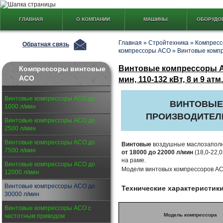
ГЛАВНАЯ
О КОМПАНИИ
МАШИНЫ
ОБОРУДО
Главная
»
Стройтехника
»
Компресс
Обратная связь
компрессоры АСО
»
Винтовые компр
Винтовые компрессоры А
Компрессоры винтовые
АСО
мин, 110-132 кВт, 8 и 9 атм.
Винтовые компрессоры АСО до
ВИНТОВЫЕ
1000 л/мин
ПРОИЗВОДИТЕ
Винтовые компрессоры АСО до
2500 л/мин
Винтовые компрессоры АСО до
Винтовые
воздушные маслозапол
7500 л/мин
от 18000 до 22000 л/мин
(18,0-22,0
на раме.
Винтовые компрессоры АСО до
Модели винтовых компрессоров А
12000 л/мин
Винтовые компрессоры АСО до
Технические характеристик
30000 л/мин
Винтовые компрессоры АСО с
Модель компрессора
частотным приводом