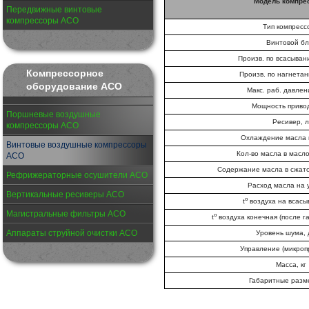
Модель компре
Передвижные винтовые
компрессоры АСО
Тип компресс
Винтовой бл
Произв. по всасыван
Компрессорное
Произв. по нагнета
оборудование АСО
Макс. раб. давлен
Мощность привод
Поршневые воздушные
Ресивер, 
компрессоры АСО
Охлаждение масла 
Винтовые воздушные компрессоры
Кол-во масла в масло
АСО
Содержание масла в сжато
Рефрижераторные осушители АСО
Расход масла на у
Вертикальные ресиверы АСО
o
t
воздуха на всасы
Магистральные фильтры АСО
о
t
воздуха конечная (после г
Аппараты струйной очистки АСО
Уровень шума, 
Управление (микроп
Масса, кг
Габаритные разм