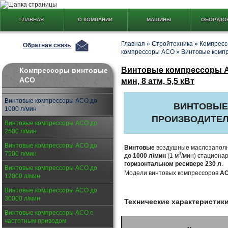
ГЛАВНАЯ
О КОМПАНИИ
МАШИНЫ
ОБОРУДО
Главная
»
Стройтехника
»
Компресс
Обратная связь
компрессоры АСО
»
Винтовые компр
Винтовые компрессоры А
Компрессоры винтовые
АСО
мин, 8 атм, 5,5 кВт
Винтовые компрессоры АСО до
ВИНТОВЫЕ
1000 л/мин
ПРОИЗВОДИТЕ
Винтовые компрессоры АСО до
2500 л/мин
Винтовые компрессоры АСО до
Винтовые
воздушные маслозапол
7500 л/мин
3
д
о 1000 л/мин
(1 м
/мин) стациона
горизонтальном ресивере 230 л
.
Винтовые компрессоры АСО до
Модели винтовых компрессоров
АС
12000 л/мин
Винтовые компрессоры АСО до
30000 л/мин
Технические характеристик
Винтовые компрессоры АСО с
частотным приводом