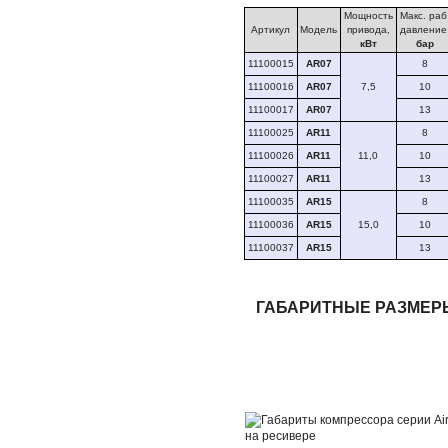
Мощность
Макс. раб
Артикул
Модель
привода,
давление
кВт
бар
11100015
AR07
8
11100016
AR07
7,5
10
11100017
AR07
13
11100025
AR11
8
11100026
AR11
11,0
10
11100027
AR11
13
11100035
AR15
8
11100036
AR15
15,0
10
11100037
AR15
13
ГАБАРИТНЫЕ РАЗМЕРЫ