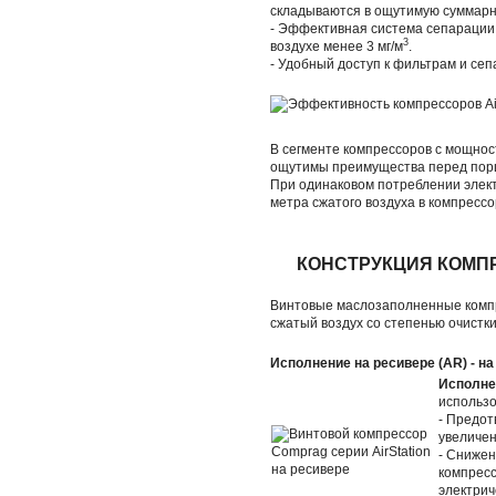
складываются в ощутимую суммарн
- Эффективная система сепарации
3
воздухе менее 3 мг/м
.
- Удобный доступ к фильтрам и се
В сегменте компрессоров с мощност
ощутимы преимущества перед пор
При одинаковом потреблении элект
метра сжатого воздуха в компрессо
КОНСТРУКЦИЯ КОМП
Винтовые маслозаполненные комп
сжатый воздух со степенью очист
Исполнение на ресивере (AR) - н
Исполне
использо
- Предот
увеличен
- Сниже
компресс
электрич