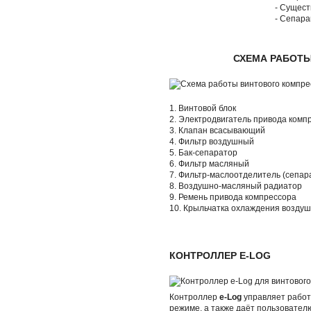
- Сущест
- Сепара
СХЕМА РАБОТ
1. Винтовой блок
2. Электродвигатель привода комп
3. Клапан всасывающий
4. Фильтр воздушный
5. Бак-сепаратор
6. Фильтр масляный
7. Фильтр-маслоотделитель (сепар
8. Воздушно-масляный радиатор
9. Ремень привода компрессора
10. Крыльчатка охлаждения возду
КОНТРОЛЛЕР E-LOG
Контроллер
e-Log
управляет работ
режиме, а также даёт пользовате