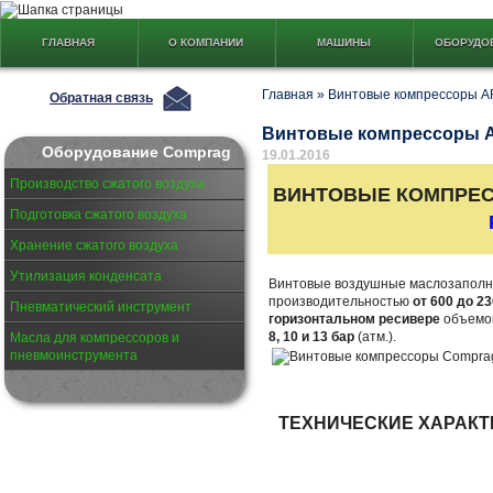
ГЛАВНАЯ
О КОМПАНИИ
МАШИНЫ
ОБОРУДО
Главная
»
Винтовые компрессоры 
Обратная связь
Винтовые компрессоры 
Оборудование Comprag
19.01.2016
Производство сжатого воздуха
ВИНТОВЫЕ КОМПРЕ
Подготовка сжатого воздуха
Хранение сжатого воздуха
Утилизация конденсата
Винтовые воздушные маслозаполн
производительностью
от 600 до 2
Пневматический инструмент
горизонтальном ресивере
объем
8, 10 и 13 бар
(атм.).
Масла для компрессоров и
пневмоинструмента
ТЕХНИЧЕСКИЕ ХАРАК