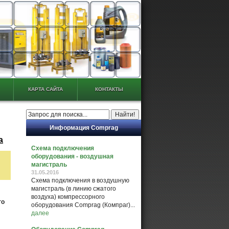
КАРТА САЙТА
КОНТАКТЫ
Информация Comprag
а
Схема подключения
оборудования - воздушная
магистраль
31.05.2016
Схема подключения в воздушную
магистраль (в линию сжатого
воздуха) компрессорного
го
оборудования Comprag (Компраг)...
далее