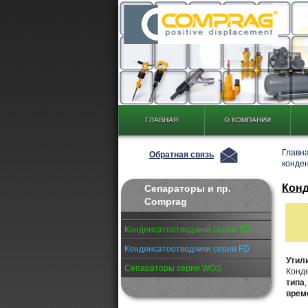
ГЛАВНАЯ
О КОМПАНИИ
Главн
Обратная связь
конде
Конд
Сепараторы и пр.
Comprag
Конденсатоотводчики серии TD
Конденсатоотводчики серии FD
Утил
Сепараторы серии WOS
Конд
типа
врем