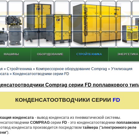
МАШИНЫ
ОБОРУДОВАНИЕ
СТРОЙТЕХНИКА
ЭНЕРГЕТИКА
ая
»
Стройтехника
»
Компрессорное оборудование Comprag
»
Утилизация
нсата
»
Конденсатоотводчики серии FD
енсатоотводчики Comprag серии FD поплавкового тип
КОНДЕНСАТООТВОДЧИКИ СЕРИИ
FD
изация конденсата
- вывод конденсата из пневматической системы.
енсатоотводчики
COMPRAG
серии
FD
- это конденсатоотводчики
поплавково
, отвод конденсата производится посредством
таймера
("
электронного реле
ени
").