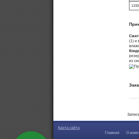
1330
При
Сжат
(1) и
влажн
Конд
резер
из си
Зака
Записе
Карта сайта
Главная
О комп