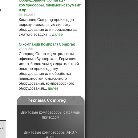
Оборудование Comprag -
компрессоры, пневмоинструмент
з
и пр.
01.10.2015
Компания Comprag производит
широкую модельную линейку
оборудования для производства
сжатого воздуха....
далее
О компании Компраг / Comprag
25.09.2015
Comprag Group с центральным
офисом в Вупперталь, Германия
имеет более чем двадцатилетний
опыт по производству
оборудования для обработки
поверхностей, окрасочного
оборудования, компрессорного
оборудования...
далее
Реклама Comprag
Винтовые компрессоры с прямым
приводом
са,
г
Винтовые компрессоры AR07-
AR15