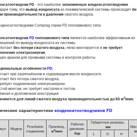
енсатоотводчик FD
- это наиболее
экономичные конденсатоотводчики
даря тому, что
вывод конденсата
из пневматической системы происходит
бе
ри производительности и давления
сжатого воздуха.
енсатоотводчик
FD
поплавкового типа
является наиболее эффективным из
решений по выводу конденсата из системы.
аботает
без потери сжатого воздуха
, легко монтируется и
не требует
лючения электроэнергии
.
щён краном для промывки системы и контроля работы.
циональные особенности
FD
:
отает при загрязнённом и содержащем масло конденсате.
отает без потерь сжатого воздуха.
требует подключения электроэнергии.
стой монтаж, не требует настроек и тестов.
ёжная и долговечная конструкция
3
еняются для линий сжатого воздуха производительностью до 60 м
/мин.
нические характеристики
конденсатоотводчиков FD
Габаритные размеры,
Рабочее
Резьбовое
Производ.,
Мас
мм
икул
Модель
давление,
3
соединение
м
/мин
к
бар
L
D
H