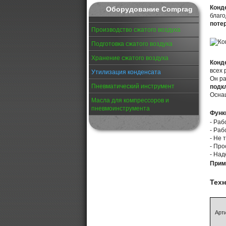
Конд
Оборудование Comprag
благо
поте
Производство сжатого воздуха
Подготовка сжатого воздуха
Хранение сжатого воздуха
Конд
всех 
Утилизация конденсата
Он р
Пневматический инструмент
подк
Осна
Масла для компрессоров и
пневмоинструмента
Функ
- Раб
- Раб
- Не 
- Про
- Над
Прим
Тех
Арт