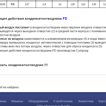
0025
FD
1/2"
2,8
16
135
110
130
0,
нцип действия конденсатоотводчика
FD
ый воздух поступает
в конденсатоотводчик через верхнее входное отверсти
 выводится через выходное отверстие (2) в средней части корпуса с пониженн
остью воздуха.
енсат из воздуха
накапливается в алюминиевом резервуаре (4) и когда ёмкос
вуара превышена, конденсат автоматически с помощью поплавка (3) выводи
стемы вниз без потерь воздуха, через отверстие для сброса конденсата (5).
зать конденсатоотводчик !!!
й не найдено.
ании
Машины
Оборудование
Стройтехника
Энергетика
Карт
1Win официальный сайт