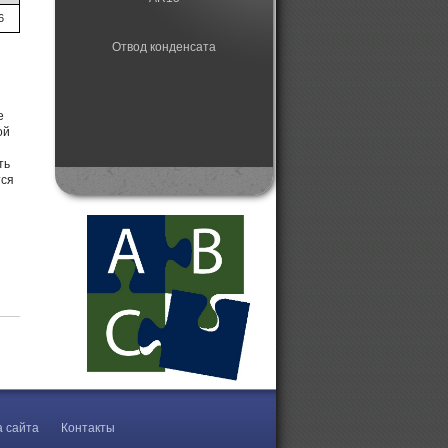
6
Отвод конденсата
е
ой
ть
тся
а сайта
Контакты