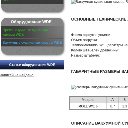
ROLL 25
ОСНОВНЫЕ ТЕХНИЧЕСКИЕ Х
Оборудование WDE
Пресс-вакуумные сушильные
камеры WDE
Форма корпуса сушилки:
Объем загрузки:
Вакуумные сушильные камеры WDE
Теплообменники W/E (регистры наг
Кол-во штабелей древесины:
Размер штабеля:
Статьи оборудования WDE
ГАБАРИТНЫЕ РАЗМЕРЫ ВАК
Записей не найдено.
Модель
A
B
ROLL W/E 6
8,7
2,3
ОПИСАНИЕ ВАКУУМНОЙ СУ