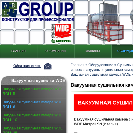
ГЛАВНАЯ
О КОМПАНИИ
МАШИНЫ
ОБОРУДО
Главная
»
Оборудование
»
Сушильны
Обратная связь
и пресс-вакуумные сушильные кам
Вакуумная сушильная камера WDE 
Вакуумные сушилки WDE
Вакуумная сушильная ка
Вакуумная сушильная камера WDE
ROLL 5
ВАКУУМНАЯ СУШИЛЬ
Вакуумная сушильная камера WDE
ROLL 6
Вакуумная сушильная камера WDE
Вакуумная сушильная камера
с 
ROLL 10
WDE Maspell Srl
(Италия).
Вакуумная сушильная камера WDE