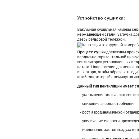
Устройство сушилки:
Вакуумная сушильная камеры
сер
нержавеющей стали
. Загрузка д
дверь рельсовой тележкой.
Процесс сушки
древесины проис
продольно-горизонтальной циркул
вентиляторов установленных в то
потока. Направление движения по
инвертора, чтобы образовать еди
штабелю, который ежеминутно дви
Данный тип вентиляции имеет 
- уменьшение количества вентил
- снижение энергопотребления;
- рост аэродинамической отдачи;
- увеличение скорости прохожден
- исключение застоя воздуха в т
- несложность установки моторо