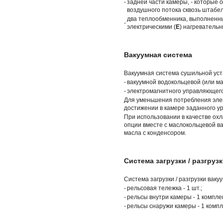
-
задней части камеры, - которые
воздушного потока сквозь штабе
два теплообменника, выполненны
-
электрическими (
E
) нагреватель
Вакуумная система
Вакуумная система сушильной уста
-
вакуумной водокольцевой (или м
-
электромагнитного управляющего
Для уменьшения потребления элек
достижении в камере заданного ур
При использовании в качестве охл
опции вместе с маслокольцевой в
масла с конденсором.
Система загрузки / разгруз
Система загрузки / разгрузки ваку
-
рельсовая тележка - 1 шт.;
-
рельсы внутри камеры - 1 комплек
-
рельсы снаружи камеры - 1 компл