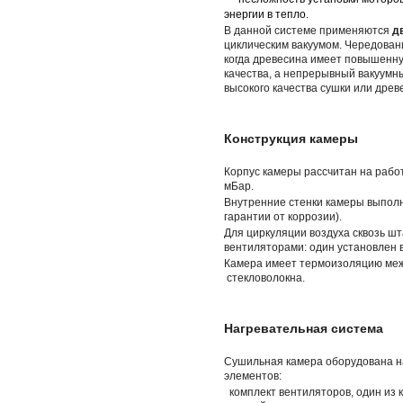
энергии в тепло.
В данной системе применяются
д
циклическим вакуумом. Чередован
когда древесина имеет повышенн
качества, а непрерывный вакуумны
высокого качества сушки или дре
Конструкция камеры
Корпус камеры рассчитан на рабо
мБар.
Внутренние стенки камеры выполн
гарантии от коррозии).
Для циркуляции воздуха сквозь ш
вентиляторами: один установлен в
Камера имеет термоизоляцию меж
стекловолокна.
Нагревательная система
Сушильная камера оборудована н
элементов:
комплект вентиляторов, один из 