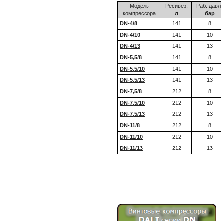
Модель
Ресивер,
Раб. давл.
компрессора
л
бар
DN-4/8
141
8
DN-4/10
141
10
DN-4/13
141
13
DN-5,5/8
141
8
DN-5,5/10
141
10
DN-5,5/13
141
13
DN-7,5/8
212
8
DN-7,5/10
212
10
DN-7,5/13
212
13
DN-11/8
212
8
DN-11/10
212
10
DN-11/13
212
13