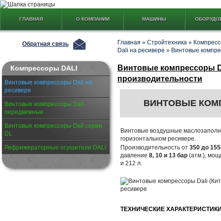
ГЛАВНАЯ
О КОМПАНИИ
МАШИНЫ
ОБОРУДО
Главная
»
Стройтехника
»
Компресс
Обратная связь
Dali на ресивере
»
Винтовые компре
Винтовые компрессоры Da
Компрессоры DALI
производительности
Винтовые компрессоры Dali на
ресивере
ВИНТОВЫЕ КО
Винтовые компрессоры Dali
передвижные
Винтовые компрессоры Dali серии
Винтовые воздушные маслозапол
DL
горизонтальном ресивере.
Рефрижераторные осушители DALI
Производительность от
350 до 155
давление
8, 10 и 13 бар
(атм.), мощ
и 212 л.
ТЕХНИЧЕСКИЕ ХАРАКТЕРИСТИК