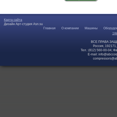
Карта сайта
Дизайн Арт-студия Asn.su
Главная
О компании
Машины
Оборудо
1W
ВСЕ ПРАВА ЗАЩ
Россия, 192171,
Тел.: (812) 560-00-04; Ф
E-mail:
info@abccor
compressors@ab