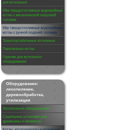
для котельных
КВм твердотопливные водогрейные
котлы с механической загрузкой
топлива
КВр твердотопливные водогрейные
котлы с ручной подачей топлива
Транспортабельные котельные
Пиролизные котлы
Горелки для котельного
оборудования
Оборудование:
лесопиление,
деревообработка,
утилизация
Лесопильное оборудование
Сушильные установки для
древесины и биомассы
Котлы, котлоагрегаты и котельные