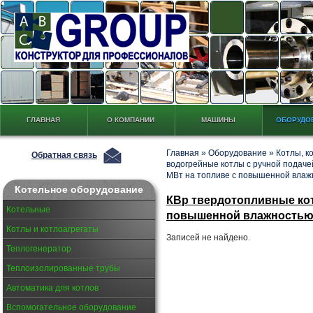
ГЛАВНАЯ
О КОМПАНИИ
МАШИНЫ
ОБОРУДО
Главная
»
Оборудование
»
Котлы, к
Обратная связь
водогрейные котлы с ручной подаче
МВт на топливе с повышенной влаж
Котельное оборудование
КВр твердотопливные котл
Котельные
повышенной влажность
Котлы и котлоагрегаты
Записей не найдено.
Теплогенератор
Теплоизолированные трубы
Автоматика для котлов
Вспомогательное оборудование