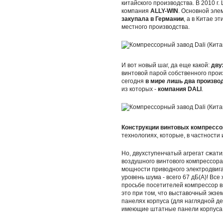
китайского производства. В 2010 г
компания
ALLY-WIN
. Основной эле
закупала в Германии
, а в Китае э
местного производства.
И вот новый шаг, да еще какой:
дву
винтовой парой собственного прои
сегодня
в мире лишь два произво
из которых -
компания DALI
.
Конструкции винтовых компрессо
технологиях, которые, в частности
Но, двухступенчатый агрегат сжат
воздушного винтового компрессор
мощности приводного электродвига
уровень шума - всего 67 дБ(А)! Вс
просьбе посетителей компрессор вк
это при том, что выставочный экзе
панелях корпуса (для наглядной д
имеющие штатные панели корпуса