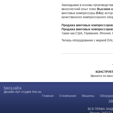
Закладывая в основы производств
многолетний опыт плюс
Высокое к
винтовые компрессоры
DALI
, кото
качественного компрессорного обо
Продажа винтовых компрессоров
Продажа винтовых компрессоров
такие как США, Германия, Япония,
Теперь оборудование с маркой DA
КОНСТРУК
Звоните по мн
Карта сайта
Дизайн Арт-студия Asn.su
Главная
О компании
Машины
Оборудо
1W
ВСЕ ПРАВА ЗАЩ
Россия, 192171,