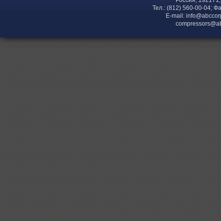
Тел.: (812) 560-00-04; Ф
E-mail:
info@abccor
compressors@ab