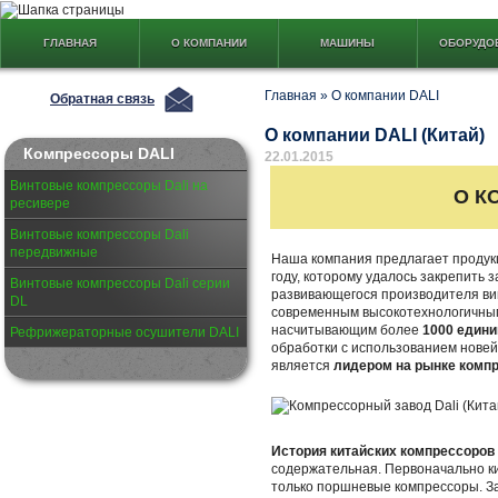
ГЛАВНАЯ
О КОМПАНИИ
МАШИНЫ
ОБОРУДО
Главная
»
О компании DALI
Обратная связь
О компании DALI (Китай)
Компрессоры DALI
22.01.2015
Винтовые компрессоры Dali на
О К
ресивере
Винтовые компрессоры Dali
передвижные
Наша компания предлагает продук
году, которому удалось закрепить 
Винтовые компрессоры Dali серии
развивающегося производителя ви
DL
современным высокотехнологичны
насчитывающим более
1000 едини
Рефрижераторные осушители DALI
обработки с использованием новей
является
лидером на рынке компр
История китайских компрессоров
содержательная. Первоначально к
только поршневые компрессоры. З