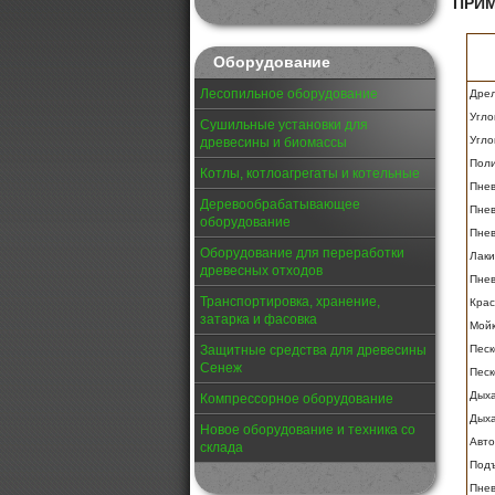
ПРИ
Оборудование
Лесопильное оборудование
Дрел
Угло
Сушильные установки для
Угло
древесины и биомассы
Поли
Котлы, котлоагрегаты и котельные
Пнев
Деревообрабатывающее
Пнев
оборудование
Пнев
Оборудование для переработки
Лак
древесных отходов
Пнев
Транспортировка, хранение,
Крас
затарка и фасовка
Мойк
Песк
Защитные средства для древесины
Сенеж
Песк
Дыха
Компрессорное оборудование
Дыха
Новое оборудование и техника со
Авт
склада
Подъ
Пнев