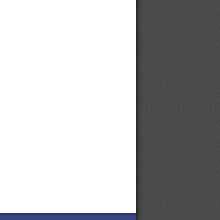
Цепи на автомобильные шины
Цепи на автомобильные колеса
Цепи противоскольжения
Ищем партнеров из Китая. We are
looking for partners from China.
Цепи STIHL для харвестеров
Небольшая сушилка для столяра
Цепи противоскольжения для
грузовиков