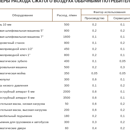
МЕРЫ РАСХОДА СЖАТОГО ВОЗДУХА ОБЫЧНЫМИ ПОТРЕБИТЕЛ
Фактор использования
Оборудование
Расход, л/мин
Производство
Сервисцен
ь 10 мм
500
0,2
0,1
вая шлифовальная машинка 5"
900
0,2
0,2
вая шлифовальная машинка 7"
1600
0,1
0,1
ровочный станок
900
0,1
0,2
моприводной ключ 1/2"
450
0,2
0,1
моприводной ключ 1"
800
0,2
0,1
матическое зубило
400
0,1
0,05
ировальная машина
500
0,2
0,3
матическая мойка
350
0,05
0,05
копульт
300
0,6
0,1
а низкого давления
300
0,1
0,2
оструйный аппарат 6 мм
2000
0,6
0,1
оструйный аппарат 8 мм
3500
0,6
0,1
тельная маска, низкая нагрузка
50
0,6
0,2
тельная маска, высокая нагрузка
200
0,6
0,2
омобильный подъемник
180
0,2
0,1
емник для грузовиков и автобусов
300
0,3
0,2
матические двери
60
0,4
0,2