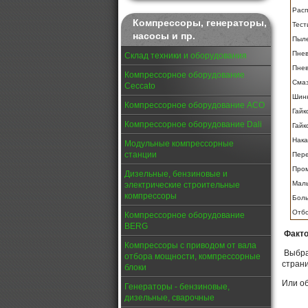
Рас
Компрессоры, генераторы,
Тест
насосы и пр.
Пыл
Пнев
Склад техники и оборудования
Пнев
Компрессорное оборудование
Сма
Ceccato
Шин
Компрессорное оборудование АСО
Гайк
Компрессорное оборудование Dali
Гайк
Нака
Модульные компрессорные
станции
Пере
Пром
Дизельные, бензиновые и
Мал
электрические строительные
компрессоры
Бол
Отб
Компрессорное оборудование
BERG
Факто
Компрессоры с приводом от вала
Выбра
отбора мощности, компрессорные
стран
блоки
Или об
Генераторы - бензиновые,
дизельные, сварочные