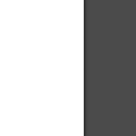
Винтовой компрессор для
хлебопекарни
Погружные насосы WEDA, Atlas
Copco
Колесные шины, диски и гусеницы
SOLIDEAL CAMOPLAST
We are looking for Chinese
manufacturers
Медицинские безмасляные
компрессоры
Китайские компрессоры DALI
Противобуксовочные цепи