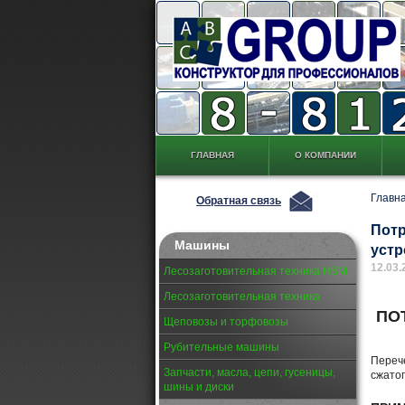
ГЛАВНАЯ
О КОМПАНИИ
Главн
Обратная связь
Потр
Машины
устр
12.03.
Лесозаготовительная техника HSM
Лесозаготовительная техника
ПО
Щеповозы и торфовозы
Рубительные машины
Перече
Запчасти, масла, цепи, гусеницы,
сжатог
шины и диски