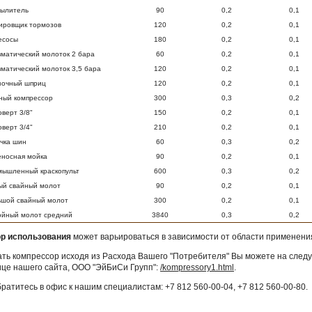
пылитель
90
0,2
0,1
ировщик тормозов
120
0,2
0,1
есосы
180
0,2
0,1
матический молоток 2 бара
60
0,2
0,1
матический молоток 3,5 бара
120
0,2
0,1
зочный шприц
120
0,2
0,1
ный компрессор
300
0,3
0,2
оверт 3/8"
150
0,2
0,1
оверт 3/4"
210
0,2
0,1
чка шин
60
0,3
0,2
носная мойка
90
0,2
0,1
ышленный краскопульт
600
0,3
0,2
ый свайный молот
90
0,2
0,1
ьшой свайный молот
300
0,2
0,1
ойный молот средний
3840
0,3
0,2
р использования
может варьироваться в зависимости от области применени
ть компрессор исходя из Расхода Вашего "Потребителя" Вы можете на сле
ице нашего сайта, ООО "ЭйБиСи Групп":
/kompressory1.html
.
ратитесь в офис к нашим специалистам: +7 812 560-00-04, +7 812 560-00-80.