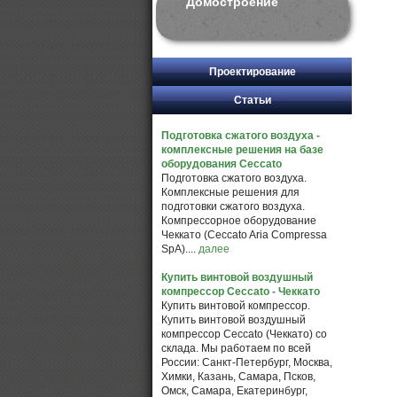
Домостроение
Проектирование
Статьи
Подготовка сжатого воздуха -
комплексные решения на базе
оборудования Ceccato
Подготовка сжатого воздуха.
Комплексные решения для
подготовки сжатого воздуха.
Компрессорное оборудование
Чеккато (Ceccato Aria Compressa
SpA)....
далее
Купить винтовой воздушный
компрессор Ceccato - Чеккато
Купить винтовой компрессор.
Купить винтовой воздушный
компрессор Ceccato (Чеккато) со
склада. Мы работаем по всей
России: Санкт-Петербург, Москва,
Химки, Казань, Самара, Псков,
Омск, Самара, Екатеринбург,