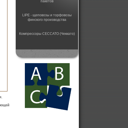
пакетов
LIPE - щеповозы и торфовозы
финского производства
Компрессоры CECCATO (Чеккато)
Автоматический станок для
заточки пильных цепей
Лесная техника HSM
Конвейерные ленточные
сушильные установки
я.
дующей
Колесные цепи
противоскольжения Gunnebo
Дизельные электрогенераторы от