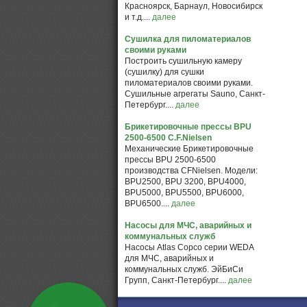
Красноярск, Барнаул, Новосибирск
и т.д....
далее
Сушилка для пиломатериалов
своими руками
Построить сушильную камеру
(сушилку) для сушки
пиломатериалов своими руками.
Сушильные агрегаты Sauno, Санкт-
Петербург....
далее
Брикетировочные прессы BPU
2500-6500 C.F.Nielsen
Механические Брикетировочные
прессы BPU 2500-6500
производства CFNielsen. Модели:
BPU2500, BPU 3200, BPU4000,
BPU5000, BPU5500, BPU6000,
BPU6500....
далее
Насосы для МЧС, аварийных и
коммунальных служб
Насосы Atlas Copco серии WEDA
для МЧС, аварийных и
коммунальных служб. ЭйБиСи
Групп, Санкт-Петербург....
далее