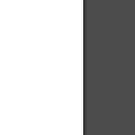
10 до 1000 кВт
Выбрать и купить винтовой
компрессор
Компрессор
Модульные компрессорные
станции
Оборудование для производства
брикетов
Винтовой компрессор для
автосервиса
Винтовой компрессор для
мебельной фабрики