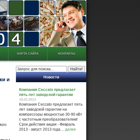
КАРТА САЙТА
КОНТАКТЫ
Новости
ки и
Компания Ceccato предлагает
пять лет заводской гарантии
18.02.2013
Компания Ceccato предлагает пять
лет заводской гарантии на
компрессоры мощностью 30-90 кВт
с частотным преобразователем!
Срок действия акции - Февраль
мого
2013 - август 2013 года....
далее