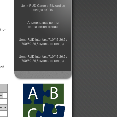
Цепи RUD Cargo и Blizzard со
склада в СПб
Альтернатива цепям
противоскольжения
ing-
Цепи RUD Interforst 710/45-26,5 /
700/50-26,5 купить со склада
Цепи RUD Interforst 710/45-26,5 /
700/50-26,5 купить со склада
Цепи противоскольжения для
грузовых автомобилей
Гусеницы для лесных машин
+
+
+