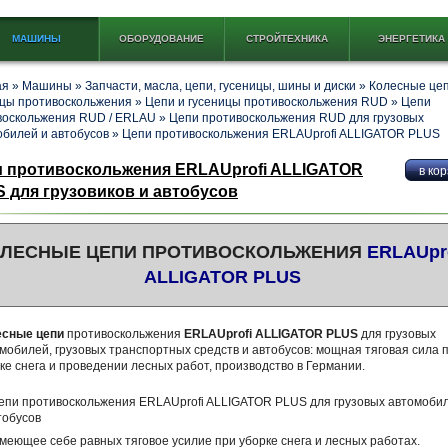
МАШИНЫ
ОБОРУДОВАНИЕ
СТРОЙТЕХНИКА
ЭНЕРГЕТИКА
ая
»
Машины
»
Запчасти, масла, цепи, гусеницы, шины и диски
»
Колесные цеп
ицы противоскольжения
»
Цепи и гусеницы противоскольжения RUD
»
Цепи
воскольжения RUD / ERLAU
»
Цепи противоскольжения RUD для грузовых
обилей и автобусов
»
Цепи противоскольжения ERLAUprofi ALLIGATOR PLUS
 противоскольжения ERLAUprofi ALLIGATOR
 для грузовиков и автобусов
ОЛЕСНЫЕ ЦЕПИ ПРОТИВОСКОЛЬЖЕНИЯ
ERLAUpr
ALLIGATOR PLUS
есные цепи
противоскольжения
ERLAUprofi ALLIGATOR PLUS
для грузовых
мобилей, грузовых транспортных средств и автобусов: мощная тяговая сила 
ке снега и проведении лесных работ, производство в Германии.
меющее себе равных тяговое усилие при уборке снега и лесных работах.