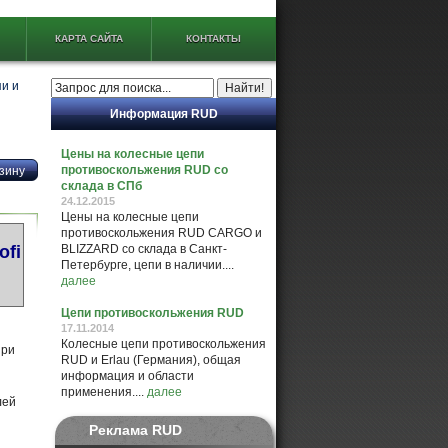
КАРТА САЙТА
КОНТАКТЫ
и и
Информация RUD
Цены на колесные цепи
противоскольжения RUD со
склада в СПб
24.12.2015
Цены на колесные цепи
противоскольжения RUD CARGO и
ofi
BLIZZARD со склада в Санкт-
Петербурге, цепи в наличии....
далее
Цепи противоскольжения RUD
17.11.2014
Колесные цепи противоскольжения
при
RUD и Erlau (Германия), общая
информация и области
применения....
далее
Реклама RUD