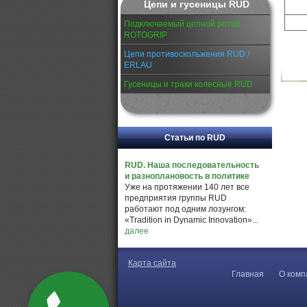
Цепи и гусеницы RUD
Подключаемый цепной ротор
ROTOGRIP
Цепи противоскольжения RUD /
ERLAU
Гусеницы и траки колесные RUD
Статьи по RUD
RUD. Наша последовательность
и разноплановость в политике
Уже на протяжении 140 лет все
предприятия группы RUD
работают под одним лозунгом:
«Tradition in Dynamic Innovation»...
далее
Карта сайта
Главная
О комп
Закажите