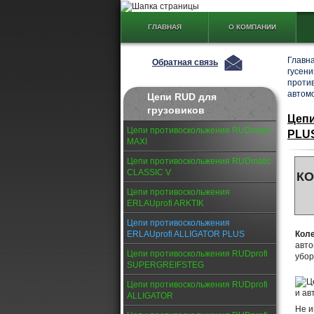
ГЛАВНАЯ
О КОМПАНИИ
Главн
Обратная связь
гусен
проти
автом
Цепи RUD для
грузовиков
Цепи
Цепи противоскольжения RUDmatic
PLUS
MAXI
Цепи противоскольжения RUDmatic
CLASSIC V
К
Цепи противоскольжения
ERLAUprofi ARKTIK
Цепи противоскольжения
ERLAUprofi ALLIGATOR PLUS
Кол
авто
Цепи противоскольжения RUDprofi
убор
SUPERGREIFSTEG
Цепи противоскольжения RUDprofi
ALLIGATOR
Не и