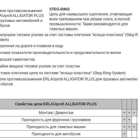
STEG-RING
Цепь для наивысшего сцепления, отвечающая
всем требованиям при уборке снега, в лесной
промышленности. Также рекомендуется для
тяжелых машин.
илучшее тяговое усилие за счет системы плетения "кольцо-пластина" (Steg-R
stem)
еренная на дороге и плавная в ходу
сокие показатели производительности и продолжительности жизни
рошая самоочистка
айне мощное тяговое усилие за счет пластин
товое плетение цепи по системе "кольцо-пластина" (Steg-Ring-System)
Свойства цепи ERLAUprofi ALLIGATOR PLUS
Монтаж / Демонтаж
+
+
+
Пригодность для фургонов / грузовиков
+
+
Пригодность для тяжелых машин
+
+
+
Пригодность для автобусов
+