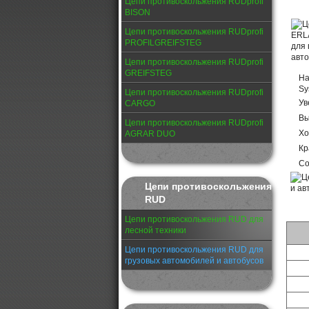
Цепи противоскольжения RUDprofi
BISON
Цепи противоскольжения RUDprofi
PROFILGREIFSTEG
Цепи противоскольжения RUDprofi
GREIFSTEG
На
Sy
Цепи противоскольжения RUDprofi
Ув
CARGO
Вы
Цепи противоскольжения RUDprofi
Хо
AGRAR DUO
Кр
Со
Цепи противоскольжения
RUD
Цепи противоскольжения RUD для
лесной техники
Цепи противоскольжения RUD для
грузовых автомобилей и автобусов