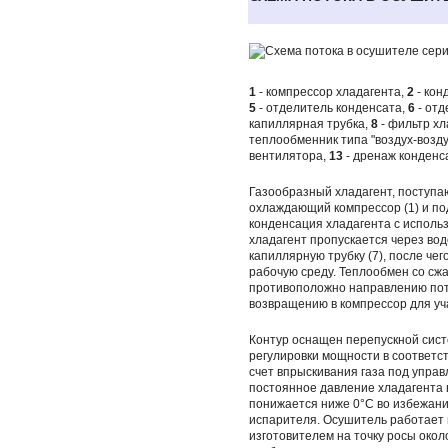
1
- компрессор хладагента,
2
- кон
5
- отделитель конденсата,
6
- отд
капиллярная трубка,
8
- фильтр хл
теплообменник типа "воздух-возду
вентилятора,
13
- дренаж конденс
Газообразный хладагент, поступаю
охлаждающий компрессор (1) и под
конденсация хладагента с исполь
хладагент пропускается через во
капиллярную трубку (7), после че
рабочую среду. Теплообмен со сж
противоположно направлению пото
возвращению в компрессор для уча
Контур оснащен перепускной сист
регулировки мощности в соответст
счет впрыскивания газа под управ
постоянное давление хладагента в
понижается ниже 0°С во избежан
испарителя. Осушитель работает 
изготовителем на точку росы окол