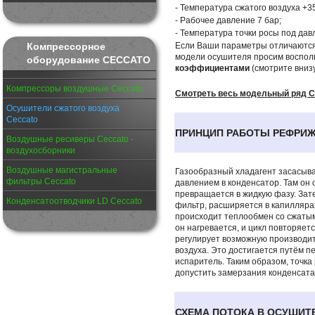
- Температура сжатого воздуха +3
- Рабочее давление 7 бар;
- Температура точки росы под да
Компрессорное
Если Ваши параметры отличаются
модели осушителя просим воспол
оборудование CECCATO
коэффициентами
(смотрите внизу
Компрессоры воздушные Ceccato
Смотреть весь модельный ряд C
Осушители сжатого воздуха
Ceccato
ПРИНЦИП РАБОТЫ РЕФРИ
Воздушные ресиверы Ceccato -
воздухосборники
Воздушные магистральные
Газообразный хладагент засасыва
фильтры Ceccato
давлением в конденсатор. Там он
превращается в жидкую фазу. Зат
Конденсатоотводчики LD Ceccato
фильтр, расширяется в капилляра
происходит теплообмен со сжатым
он нагревается, и цикл повторяетс
регулирует возможную производит
воздуха. Это достигается путём п
испаритель. Таким образом, точка
допустить замерзания конденсата
СХЕМА ПОТОКА В ОСУШИТ