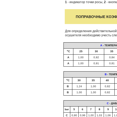
1
- индикатор точки росы,
2
- кнопк
ПОПРАВОЧНЫЕ КОЭ
Для определения действительной
осушителя необходимо учесть с
A
- ТЕМПЕР
о
С
25
30
35
А
1,00
0,92
0,84
А
1,00
0,91
0,81
B
- ТЕМП
o
C
30
35
40
B
1,24
1,00
0,82
B
1,00
1,00
0,82
C
- ДА
bar
5
6
7
8
9
1
C
0,90
0,96
1,00
1,03
1,06
1,