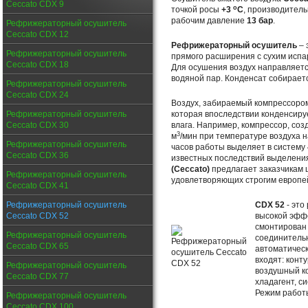
Ceccato CDX 9
о
точкой росы
+3
С
, производител
рабочим давление
13 бар
.
Рефрижераторный осушитель
Ceccato CDX 12
Рефрижераторный осушитель
– 
Рефрижераторный осушитель
прямого расширения с сухим испа
Ceccato CDX 18
Для осушения воздух направляетс
водяной пар. Конденсат собираетс
Рефрижераторный осушитель
Ceccato CDX 24
Воздух, забираемый компрессором
Рефрижераторный осушитель
которая впоследствии конденсируе
Ceccato CDX 30
влага. Например, компрессор, со
3
м
/мин при температуре воздуха н
Рефрижераторный осушитель
часов работы выделяет в систему
Ceccato CDX 36
известных последствий выделения
(Ceccato)
предлагает заказчикам 
Рефрижераторный осушитель
удовлетворяющих строгим европе
Ceccato CDX 41
Рефрижераторный осушитель
CDX 52
- эт
Ceccato CDX 52
высокой эфф
смонтирован 
Рефрижераторный осушитель
соединительн
Ceccato CDX 65
автоматическ
входят: конт
Рефрижераторный осушитель
воздушный ко
Ceccato CDX 77
хладагент, с
Режим работы
Рефрижераторный осушитель
Ceccato CDX 100