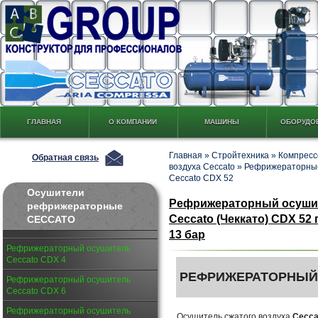
ГЛАВНАЯ
О КОМПАНИИ
МАШИНЫ
ОБОРУДО
Главная
»
Стройтехника
»
Компресс
Обратная связь
воздуха Ceccato
»
Рефрижераторные
Ceccato CDX 52
Осушители
Рефрижераторный осушит
рефрижераторные
Ceccato (Чеккато) CDX 52
CECCATO
13 бар
Рефрижераторный осушитель
Ceccato CDX 4
РЕФРИЖЕРАТОРНЫЙ
Рефрижераторный осушитель
Ceccato CDX 6
Рефрижераторный осушитель
Осушитель сжатого воздуха
Cecca