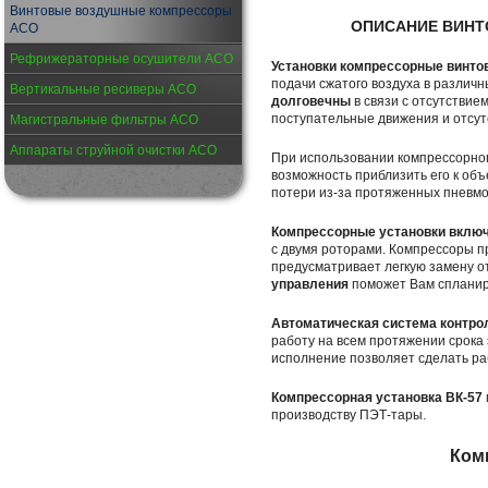
Винтовые воздушные компрессоры
ОПИСАНИЕ ВИН
АСО
Рефрижераторные осушители АСО
Установки компрессорные винто
подачи сжатого воздуха в различ
Вертикальные ресиверы АСО
долговечны
в связи с отсутствие
поступательные движения и отсут
Магистральные фильтры АСО
Аппараты струйной очистки АСО
При использовании компрессорног
возможность приблизить его к объ
потери из-за протяженных пневмо
Компрессорные установки включ
с двумя роторами. Компрессоры п
предусматривает легкую замену о
управления
поможет Вам спланир
Автоматическая система контро
работу на всем протяжении срока
исполнение позволяет сделать ра
Компрессорная установка ВК-57
производству ПЭТ-тары.
Ком