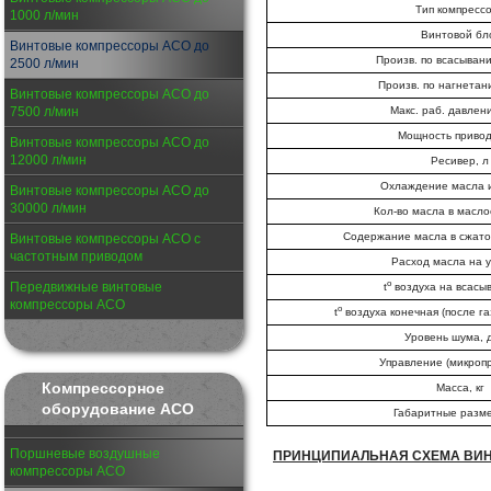
Тип компресс
1000 л/мин
Винтовой бл
Винтовые компрессоры АСО до
Произв. по всасыван
2500 л/мин
Произв. по нагнетан
Винтовые компрессоры АСО до
7500 л/мин
Макс. раб. давлени
Мощность привод
Винтовые компрессоры АСО до
12000 л/мин
Ресивер, л
Охлаждение масла и
Винтовые компрессоры АСО до
30000 л/мин
Кол-во масла в масло
Содержание масла в сжатом
Винтовые компрессоры АСО с
частотным приводом
Расход масла на ун
o
Передвижные винтовые
t
воздуха на всасы
компрессоры АСО
о
t
воздуха конечная (после г
Уровень шума, 
Управление (микроп
Компрессорное
Масса, кг
оборудование АСО
Габаритные разме
Поршневые воздушные
ПРИНЦИПИАЛЬНАЯ СХЕМА ВИН
компрессоры АСО