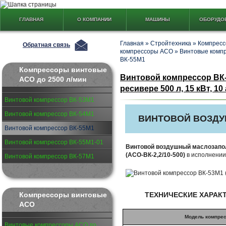
ГЛАВНАЯ
О КОМПАНИИ
МАШИНЫ
ОБОРУДО
Главная
»
Стройтехника
»
Компресс
Обратная связь
компрессоры АСО
»
Винтовые компр
ВК-55М1
Компрессоры винтовые
Винтовой компрессор ВК-5
АСО до 2500 л/мин
ресивере 500 л, 15 кВт, 10
Винтовой компрессор ВК-53М1
Винтовой компрессор ВК-54М1
ВИНТОВОЙ ВОЗД
Винтовой компрессор ВК-55М1
Винтовой компрессор ВК-55М1-01
Винтовой воздушный маслозапо
(АСО-ВК-2,2/10-500)
в исполнении
Винтовой компрессор ВК-57М1
ТЕХНИЧЕСКИЕ ХАРАК
Компрессоры винтовые
АСО
Модель компре
Винтовые компрессоры АСО до