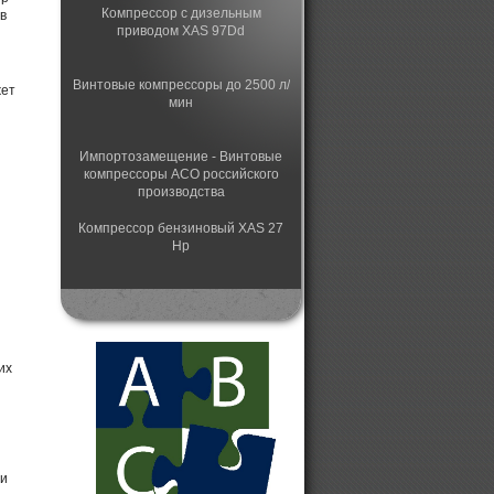
Компрессор с дизельным
в
приводом XAS 97Dd
Винтовые компрессоры до 2500 л/
жет
мин
Импортозамещение - Винтовые
компрессоры АСО российского
производства
Компрессор бензиновый XAS 27
Hp
Поршневые российские
компрессоры с головками Fini
их
Купить Бежецкий компрессор
Винтовой компрессор ВК
ли