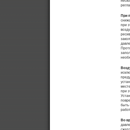
неско
регла
При 
снижа
при э
возду
ресив
закол
давле
Прот
запол
необх
Возд
исклю
пред
устан
месте
при э
Устан
повр
быть 
работ
Во в
давл
сжато