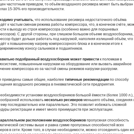
ен частотным приводом, то объём воздушного ресивера может быть выбран 
лах 15-30% его производительности.
ходимо учитывать
, что использование ресивера недостаточного объёма
дёт к частым сменам режима работы компрессора, что, в конечном счёте, мо
сти к выходу из строя компрессора (особенно важно для поршневых
ессоров). С другой стороны, при слишком большом объеме воздухосборника,
ессор будет дольше работать под нагрузкой, наполняя излишний объём, что
дёт к повышенному нагреву компрессорного блока и в конечном итоге к
девременному износу сальников и подшипников.
авильно подобранный воздухосборник может привести
к поломкам в
мосистеме, повышенным нагрузкам на оборудование или вызвать аварийное
чение компрессора из-за частой смены режимов нагрузки-разгрузки.
е приведены самые общие, наиболее
типичные рекомендации
по способу
щения воздушного ресивера в пневматической сети предприятия.
еобходимости установки воздухосборников большой ёмкости (более 1000 л.),
сообразней использовать
несколько ресиверов
меньшего объёма, соединяя 
тему последовательно или параллельно. Это позволит избежать сложной
дуры регистрации и имеет много преимуществ при эксплуатации.
параллельном расположении воздухосборников
пропускная способность
атической системы выше и равна сумме пропускных способностей всех
еров в сети. Кроме того, в случае необходимости, можно отсоединять один и