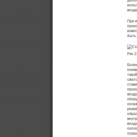
допол
испол
возде
При и
прои
компо
быть 
Рис.2
Боле
пневм
такой
сжато
стави
произ
возду
обору
охлаж
режим
образ
внутр
возду
попла
осуша