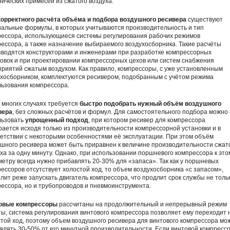
ических примесей из сжатого воздуха.
корректного расчёта объёма и подбора воздушного ресивера
существуют
иальные формулы, в которых учитываются производительность и тип
рессора, использующиеся системы регулирования рабочих режимов
ессора, а также назначение выбираемого воздухосборника. Такие расчёты
зводятся конструкторами и инженерами при разработке компрессорных
овок и при проектировании компрессорных цехов или систем снабжения
риятий сжатым воздухом. Как правило, компрессоры, с уже установленным
хосборником, комплектуются ресивером, подобранным с учётом режима
льзования компрессора.
 многих случаях требуется
быстро подобрать нужный объём воздушного
вера
, без сложных расчётов и формул. Для самостоятельного подбора можно
льзовать
упрощенный подход
, при котором ресивер для компрессора
ается исходя только из производительности компрессорной установки и в
етствии с некоторыми особенностями её эксплуатации. При этом объём
шного ресивера может быть приравнен к величине производительности сжат
ха за одну минуту. Однако, при использовании поршневого компрессора к это
етру всегда нужно прибавлять 20-30% для «запаса». Так как у поршневых
ессоров отсутствует холостой ход, то объем воздухосборника «с запасом»,
лит реже запускать двигатель компрессора, что продлит срок службы не толь
ессора, но и трубопроводов и пневмоинструмента.
овые компрессоры
рассчитаны на продолжительный и непрерывный режим
ы, система регулирования винтового компрессора позволяет ему переходит 
той ход, поэтому объем воздушного ресивера для винтового компрессора мо
влять 30-50% от его минутной производительности. Если винтовой компресс