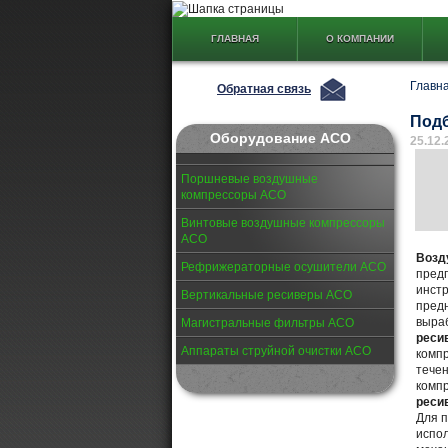
ГЛАВНАЯ
О КОМПАНИИ
Главн
Обратная связь
Подб
Оборудование АСО
25.12.
Поршневые воздушные
компрессоры АСО
Винтовые воздушные компрессоры
АСО
Возд
Рефрижераторные осушители АСО
предп
инстр
Вертикальные ресиверы АСО
предн
выраб
Магистральные фильтры АСО
реси
Аппараты струйной очистки АСО
компр
тече
компр
реси
Для п
испол