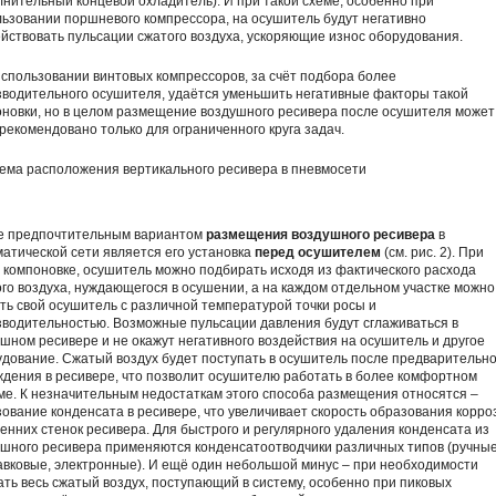
нительный концевой охладитель). И при такой схеме, особенно при
ьзовании поршневого компрессора, на осушитель будут негативно
йствовать пульсации сжатого воздуха, ускоряющие износ оборудования.
спользовании винтовых компрессоров, за счёт подбора более
зводительного осушителя, удаётся уменьшить негативные факторы такой
новки, но в целом размещение воздушного ресивера после осушителя может
рекомендовано только для ограниченного круга задач.
е предпочтительным вариантом
размещения воздушного ресивера
в
атической сети является его установка
перед осушителем
(см. рис. 2). При
 компоновке, осушитель можно подбирать исходя из фактического расхода
го воздуха, нуждающегося в осушении, а на каждом отдельном участке можно
ть свой осушитель с различной температурой точки росы и
водительностью. Возможные пульсации давления будут сглаживаться в
шном ресивере и не окажут негативного воздействия на осушитель и другое
дование. Сжатый воздух будет поступать в осушитель после предварительно
дения в ресивере, что позволит осушителю работать в более комфортном
е. К незначительным недостаткам этого способа размещения относятся –
ование конденсата в ресивере, что увеличивает скорость образования корро
енних стенок ресивера. Для быстрого и регулярного удаления конденсата из
шного ресивера применяются конденсатоотводчики различных типов (ручные
вковые, электронные). И ещё один небольшой минус – при необходимости
ть весь сжатый воздух, поступающий в систему, особенно при пиковых