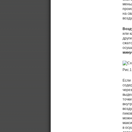
меньш
проис
на св
возду
Возд
или к
други
сжато
осуши
мину
Рис.1
Если
содер
через
выдел
точки
внутр
возду
пиков
можно
макси
в ос