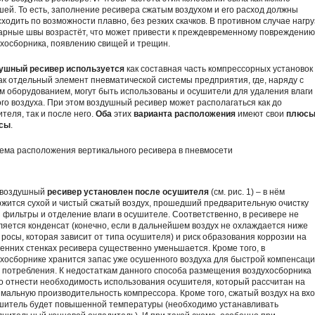
ей. То есть, заполнение ресивера сжатым воздухом и его расход должны
ходить по возможности плавно, без резких скачков. В противном случае нагру
арные швы возрастёт, что может привести к преждевременному повреждению
хосборника, появлению свищей и трещин.
ушный ресивер используется
как составная часть компрессорных установок
ак отдельный элемент пневматической системы предприятия, где, наряду с
м оборудованием, могут быть использованы и осушители для удаления влаги
го воздуха. При этом воздушный ресивер может располагаться как до
теля, так и после него.
Оба
этих
варианта расположения
имеют свои
плюсы
сы
.
 воздушный
ресивер установлен после осушителя
(см. рис. 1) – в нём
жится сухой и чистый сжатый воздух, прошедший предварительную очистку
 фильтры и отделение влаги в осушителе. Соответственно, в ресивере не
яется конденсат (конечно, если в дальнейшем воздух не охлаждается ниже
 росы, которая зависит от типа осушителя) и риск образования коррозии на
енних стенках ресивера существенно уменьшается. Кроме того, в
хосборнике хранится запас уже осушенного воздуха для быстрой компенсац
 потребления. К недостаткам данного способа размещения воздухосборника
 отнести необходимость использования осушителя, который рассчитан на
мальную производительность компрессора. Кроме того, сжатый воздух на вх
ушитель будет повышенной температуры (необходимо устанавливать