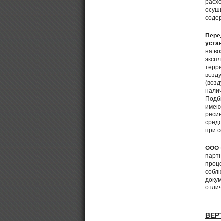
расхо
осуши
содер
Пере
уста
на в
экспл
терр
возд
(возд
налич
Подби
имею
ресив
средс
при с
ООО 
партн
проце
соблю
докум
отлич
ВЕР