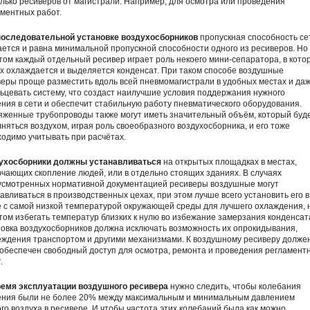
лько ресиверов от магистрали. Например, для осмотра или проведения
ментных работ.
последовательной установке воздухосборников
пропускная способность се
ется и равна минимальной пропускной способности одного из ресиверов. Но
том каждый отдельный ресивер играет роль некоего мини-сепаратора, в кото
х охлаждается и выделяется конденсат. При таком способе воздушные
еры проще разместить вдоль всей пневмомагистрали в удобных местах и да
ьцевать систему, что создаст наилучшие условия поддержания нужного
ния в сети и обеспечит стабильную работу пневматического оборудования.
яженные трубопроводы также могут иметь значительный объём, который буд
няться воздухом, играя роль своеобразного воздухосборника, и его тоже
одимо учитывать при расчётах.
ухосборники должны устанавливаться
на открытых площадках в местах,
чающих скопление людей, или в отдельно стоящих зданиях. В случаях
усмотренных нормативной документацией ресиверы воздушные могут
авливаться в производственных цехах, при этом лучше всего установить его в
 с самой низкой температурой окружающей среды для лучшего охлаждения, 
том избегать температур близких к нулю во избежание замерзания конденсат
овка воздухосборников должна исключать возможность их опрокидывания,
еждения транспортом и другими механизмами. К воздушному ресиверу долже
обеспечен свободный доступ для осмотра, ремонта и проведения регламент
.
ремя эксплуатации воздушного ресивера
нужно следить, чтобы колебания
ения были не более 20% между максимальным и минимальным давлением
го воздуха в ресивере. И чтобы частота этих колебаний была как можно