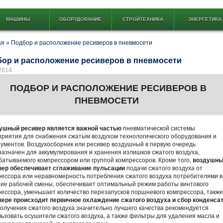
МАШИНЫ
ОБОРУДОВАНИЕ
СТРОЙТЕХНИКА
ЭНЕРГЕТИКА
ая
»
Подбор и расположение ресиверов в пневмосети
ор и расположение ресиверов в пневмосети
2014
ПОДБОР И РАСПОЛОЖЕНИЕ РЕСИВЕРОВ В
ПНЕВМОСЕТИ
ушный ресивер является важной частью
пневматической системы
риятия для снабжения сжатым воздухом технологического оборудования и
ументов. Воздухосборник или ресивер воздушный в первую очередь
азначен для аккумулирования и хранения излишков сжатого воздуха,
атываемого компрессором или группой компрессоров. Кроме того,
воздушн
вер обеспечивает сглаживание пульсации
подачи сжатого воздуха от
ессора или неравномерность потребления сжатого воздуха потребителями в
ние рабочей смены, обеспечивает оптимальный режим работы винтового
ессора, уменьшает количество перезапусков поршневого компрессора, такж
вере происходит первичное охлаждение сжатого воздуха и сбор конденса
олучения сжатого воздуха значительно лучшего качества рекомендуется
ьзовать осушители сжатого воздуха, а также фильтры для удаления масла и