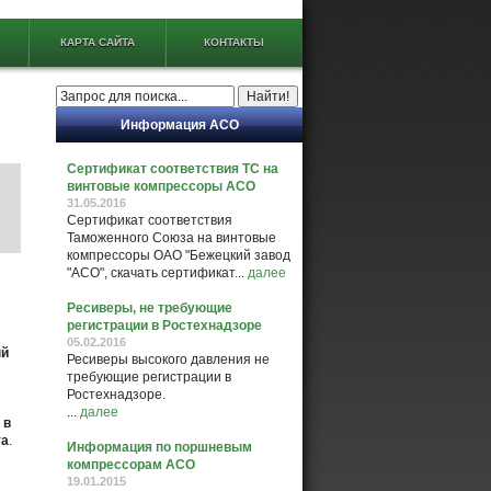
КАРТА САЙТА
КОНТАКТЫ
Информация АСО
Сертификат соответствия ТС на
винтовые компрессоры АСО
31.05.2016
Сертификат соответствия
Таможенного Союза на винтовые
компрессоры ОАО "Бежецкий завод
"АСО", скачать сертификат...
далее
Ресиверы, не требующие
регистрации в Ростехнадзоре
05.02.2016
ый
Ресиверы высокого давления не
требующие регистрации в
Ростехнадзоре.
...
далее
е
в
та
.
Информация по поршневым
компрессорам АСО
19.01.2015