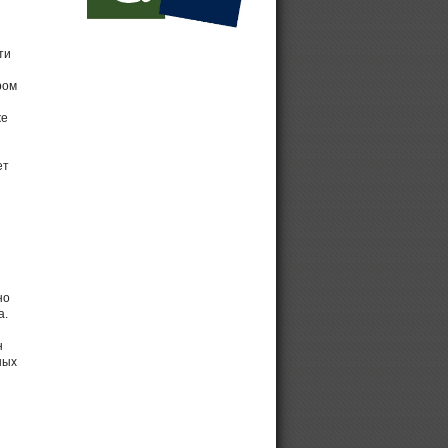
Винтовой компрессор на 16 бар
ти
ром
же
ет
но
а.
н
ных