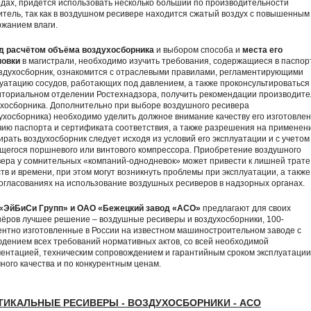
дах, придётся использовать несколько больший по производительности
тель, так как в воздушном ресивере находится сжатый воздух с повышенным
жанием влаги.
д расчётом объёма воздухосборника
и выбором способа и
места его
новки
в магистрали, необходимо изучить требования, содержащиеся в паспор
оздухосборник, ознакомится с отраслевыми правилами, регламентирующими
уатацию сосудов, работающих под давлением, а также проконсультироваться
иториальном отделении Ростехнадзора, получить рекомендации производит
ухосборника. Дополнительно при выборе воздушного ресивера
ухосборника) необходимо уделить должное внимание качеству его изготовлен
ию паспорта и сертификата соответствия, а также разрешения на применен
рать воздухосборник следует исходя из условий его эксплуатации и с учетом
щегося поршневого или винтового компрессора. Приобретение воздушного
ера у сомнительных «компаний-однодневок» может привести к лишней трате
тв и времени, при этом могут возникнуть проблемы при эксплуатации, а также
огласованиях на использование воздушных ресиверов в надзорных органах.
«ЭйБиСи Групп» и ОАО «Бежецкий завод «АСО»
предлагают для своих
ёров лучшее решение – воздушные ресиверы и воздухосборники, 100-
нтно изготовленные в России на известном машиностроительном заводе с
дением всех требований нормативных актов, со всей необходимой
ентацией, техническим сопровождением и гарантийным сроком эксплуатации
ного качества и по конкурентным ценам.
ТИКАЛЬНЫЕ РЕСИВЕРЫ - ВОЗДУХОСБОРНИКИ - АСО