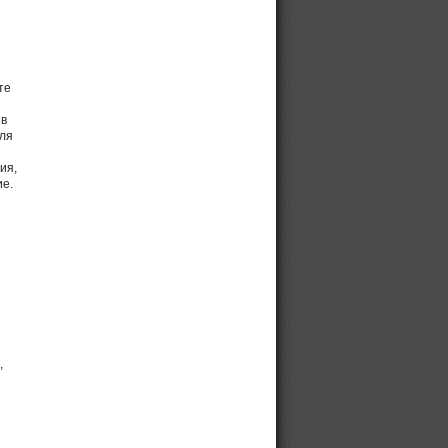
те
 в
еля
ия,
ие.
,