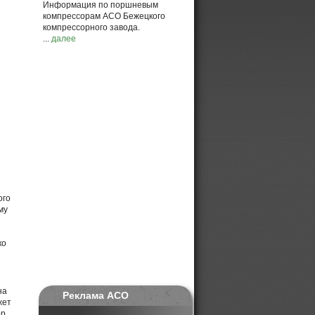
Информация по поршневым
компрессорам АСО Бежецкого
компрессорного завода.
...
далее
ого
му
ко
на
Реклама АСО
жет
ор