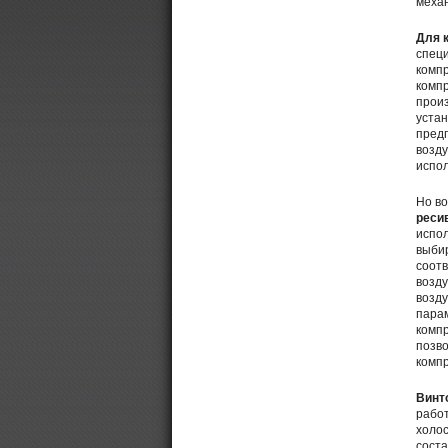
механ
Для 
спец
комп
компр
прои
устан
предп
возду
испо
Но во
реси
испо
выбир
соотв
возду
возду
парам
компр
позво
компр
Винт
работ
холос
соста