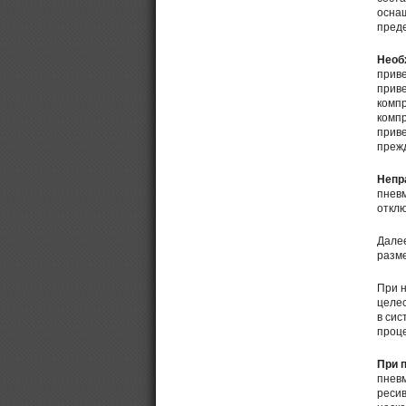
оснащ
преде
Необ
приве
приве
компр
компр
приве
преж
Непр
пнев
отклю
Дале
разме
При н
целе
в сис
проце
При 
пневм
ресив