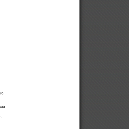
го
зии
,