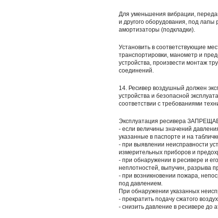
Для уменьшения вибрации, переда
и другого оборудования, под лап
амортизаторы (подкладки).
Установить в соответствующие мес
транспортировки, манометр и пре
устройства, произвести монтаж тр
соединений.
14. Ресивер воздушный должен экс
устройства и безопасной эксплуат
соответствии с требованиями техн
Эксплуатация ресивера ЗАПРЕЩАЕ
- если величины значений давлени
указанные в паспорте и на табличк
- при выявлении неисправности ус
измерительных приборов и предох
- при обнаружении в ресивере и е
неплотностей, выпучин, разрыва п
- при возникновении пожара, непо
под давлением.
При обнаружении указанных неисп
- прекратить подачу сжатого воздух
- снизить давление в ресивере до 