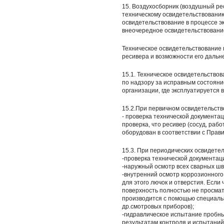
15. Воздухосборник (воздушный ре
техническому освидетельствованию
освидетельствование в процессе э
внеочередное освидетельствовани
Техническое освидетельствование 
ресивера и возможности его дальн
15.1. Техническое освидетельство
по надзору за исправным состояни
организации, где эксплуатируется 
15.2.При первичном освидетельств
- проверка технической документа
проверка, что ресивер (сосуд, ра
оборудован в соответствии с Прав
15.3. При периодических освидете
-проверка технической документаци
-наружный осмотр всех сварных шв
-внутренний осмотр коррозионного 
для этого лючок и отверстия. Есл
поверхность полностью не просмат
производится с помощью специальн
др.смотровых приборов);
-гидравлическое испытание пробны
результатам контроля и испытаний