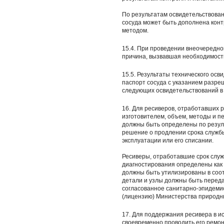
По результатам освидетельствован
сосуда может быть дополнена кон
методом.
15.4. При проведении внеочередно
причина, вызвавшая необходимость
15.5. Результаты технического ос
паспорт сосуда с указанием разре
следующих освидетельствований в 
16. Для ресиверов, отработавших 
изготовителем, объем, методы и п
должны быть определены по резул
решение о продлении срока служб
эксплуатации или его списании.
Ресиверы, отработавшие срок служб
диагностирования определены как
должны быть утилизированы в соо
детали и узлы должны быть перед
согласованное санитарно-эпидеми
(лицензию) Министерства природн
17. Для поддержания ресивера в и
своевременно проводить его ремон