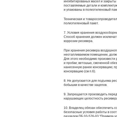
ингибитированых масел и закрыты
поставляемые детали и комплекту
и упакованы в полиэтиленовый пак
Техническая и товаросопроводител
полиэтиленовый пакет.
7. Условия хранения воздухосборн
Способ хранения должен исключат
коррозии ресивера.
При хранения ресивера воздушного
неотапливаемом помещении, должн
Для этого необходимо произвести 
и пробки; ветошью, смоченной обе
нанесенную ранее консервацию; пр
консервацию (см п.6).
8. Не допускается для подъема ре
бобышки в качестве зацепов.
9. Запрещается производить передел
нарушающих целостность ресивера
10. Владелец обязан обеспечить с
безопасные условия работы в соо
разделов ПБ 03-576-03 "Правила у