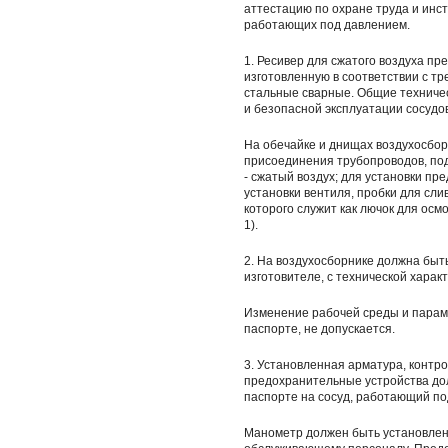
аттестацию по охране труда и инс
работающих под давлением.
1. Ресивер для сжатого воздуха пр
изготовленную в соответствии с т
стальные сварные. Общие техничес
и безопасной эксплуатации сосудо
На обечайке и днищах воздухосбор
присоединения трубопроводов, по
- сжатый воздух; для установки пр
установки вентиля, пробки для сли
которого служит как лючок для осм
1).
2. На воздухосборнике должна быт
изготовителе, с технической хара
Изменение рабочей среды и параме
паспорте, не допускается.
3. Установленная арматура, конт
предохранительные устройства до
паспорте на сосуд, работающий под
Манометр должен быть установлен 