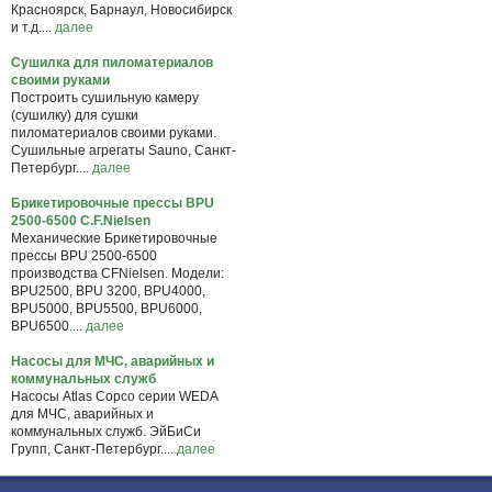
Красноярск, Барнаул, Новосибирск
и т.д....
далее
Сушилка для пиломатериалов
своими руками
Построить сушильную камеру
(сушилку) для сушки
пиломатериалов своими руками.
Сушильные агрегаты Sauno, Санкт-
Петербург....
далее
Брикетировочные прессы BPU
2500-6500 C.F.Nielsen
Механические Брикетировочные
прессы BPU 2500-6500
производства CFNielsen. Модели:
BPU2500, BPU 3200, BPU4000,
BPU5000, BPU5500, BPU6000,
BPU6500....
далее
Насосы для МЧС, аварийных и
коммунальных служб
Насосы Atlas Copco серии WEDA
для МЧС, аварийных и
коммунальных служб. ЭйБиСи
Групп, Санкт-Петербург....
далее