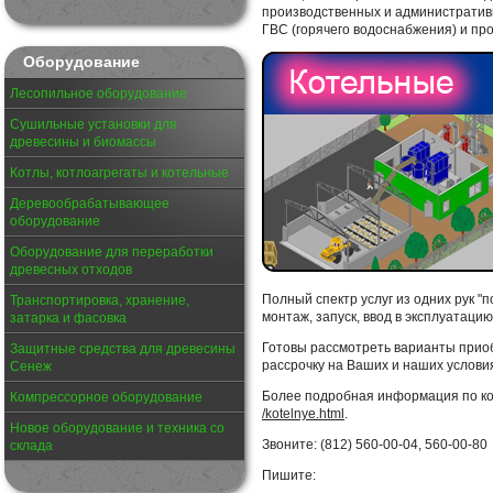
производственных и административ
ГВС (горячего водоснабжения) и про
Оборудование
Лесопильное оборудование
Сушильные установки для
древесины и биомассы
Котлы, котлоагрегаты и котельные
Деревообрабатывающее
оборудование
Оборудование для переработки
древесных отходов
Полный спектр услуг из одних рук "п
Транспортировка, хранение,
монтаж, запуск, ввод в эксплуатаци
затарка и фасовка
Готовы рассмотреть варианты приобр
Защитные средства для древесины
рассрочку на Ваших и наших услови
Сенеж
Более подробная информация по ко
Компрессорное оборудование
/kotelnye.html
.
Новое оборудование и техника со
Звоните: (812) 560-00-04, 560-00-80
склада
Пишите: