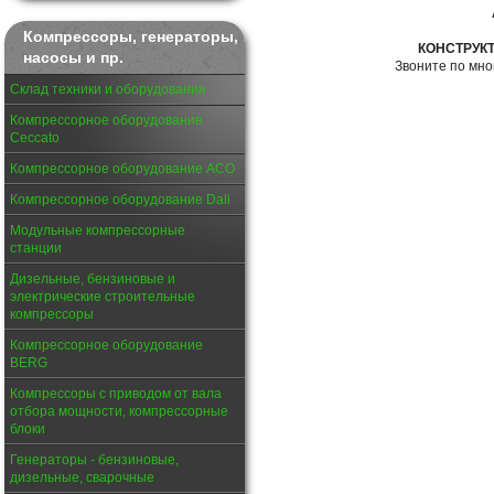
Компрессоры, генераторы,
КОНСТРУК
насосы и пр.
Звоните по мн
Склад техники и оборудования
Компрессорное оборудование
Ceccato
Компрессорное оборудование АСО
Компрессорное оборудование Dali
Модульные компрессорные
станции
Дизельные, бензиновые и
электрические строительные
компрессоры
Компрессорное оборудование
BERG
Компрессоры с приводом от вала
отбора мощности, компрессорные
блоки
Генераторы - бензиновые,
дизельные, сварочные