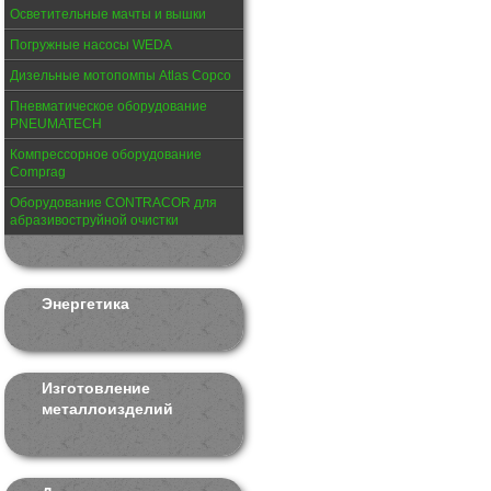
Осветительные мачты и вышки
Погружные насосы WEDA
Дизельные мотопомпы Atlas Copco
Пневматическое оборудование
PNEUMATECH
Компрессорное оборудование
Comprag
Оборудование CONTRACOR для
абразивоструйной очистки
Энергетика
Изготовление
металлоизделий