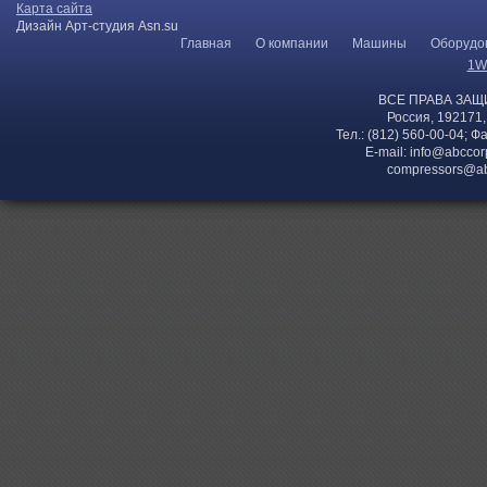
Карта сайта
Дизайн Арт-студия Asn.su
Главная
О компании
Машины
Оборудо
1W
ВСЕ ПРАВА ЗАЩ
Россия, 192171,
Тел.: (812) 560-00-04; Ф
E-mail:
info@abccor
compressors@ab