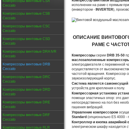
Компрессор винтовой воздушный
Компрессоры винтовые CSA
исполнении на раме с прямым пр
Ceccato
(инвертором -
INVERTER
), произ
Компрессоры винтовые CSB
Ceccato
Компрессоры винтовые CSC
Ceccato
ОПИСАНИЕ ВИНТОВОГ
Компрессоры винтовые CSD
Ceccato
РАМЕ С ЧАСТ
Компрессоры винтовые DRA IVR
Компрессоры
серии
DRB 35-50
пр
Ceccato
маслозаполненные компрессор
Компрессоры винтовые DRB
электродвигателя с переменной ч
Ceccato
осуществляется от высококачеств
частотой вращения. Компрессор с
Компрессоры винтовые DRC
звукоизолирующий корпус.
Ceccato
Система является самонесущей 
устройств для крепления к полу.
Компрессоры винтовые DRD
Компрессорная установка устан
Ceccato
помощи эластичных опор: это дае
Компрессоры винтовые DRE
непосредственно на пол без необ
Ceccato
гашения вибраций.
Управление компрессором
осуще
Компрессоры винтовые DRF
Standard
(опционально ES 4000 - 
Ceccato
Контроллер и кнопка аварийной 
электрическом шкафу находится с
Компрессоры винтовые RLR