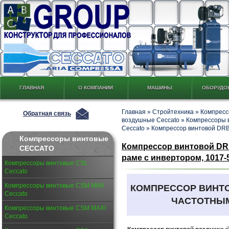
ГЛАВНАЯ
О КОМПАНИИ
МАШИНЫ
ОБОРУДО
Главная
»
Стройтехника
»
Компресс
Обратная связь
воздушные Ceccato
»
Компрессоры 
Ceccato
»
Компрессор винтовой DRB 
Компрессоры винтовые
Компрессор винтовой DRB 
CECCATO
раме с инвертором, 1017-58
Компрессоры винтовые CSL
Ceccato
Компрессоры винтовые CSM MINI
КОМПРЕССОР ВИНТ
Ceccato
ЧАСТОТНЫМ
Компрессоры винтовые CSM MAXI
Ceccato