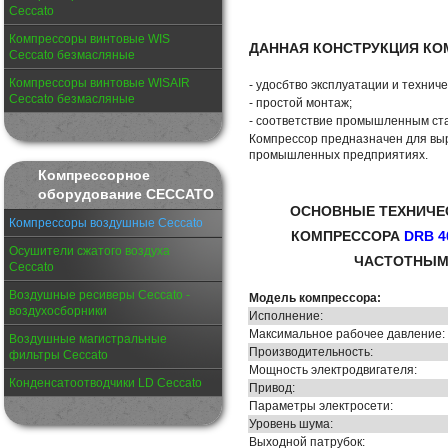
Ceccato
Компрессоры винтовые WIS
ДАННАЯ КОНСТРУКЦИЯ КО
Ceccato безмасляные
Компрессоры винтовые WISAIR
- удосбтво эксплуатации и технич
Ceccato безмасляные
- простой монтаж;
- соответствие промышленным ст
Компрессор предназначен для выр
промышленных предприятиях.
Компрессорное
оборудование CECCATO
ОСНОВНЫЕ ТЕХНИЧЕ
Компрессоры воздушные Ceccato
КОМПРЕССОРА
DRB 40
Осушители сжатого воздуха
ЧАСТОТНЫМ 
Ceccato
Воздушные ресиверы Ceccato -
Модель компрессора:
воздухосборники
Исполнение:
Максимальное рабочее давление:
Воздушные магистральные
Производительность:
фильтры Ceccato
Мощность электродвигателя:
Конденсатоотводчики LD Ceccato
Привод:
Параметры электросети:
Уровень шума:
Выходной патрубок: