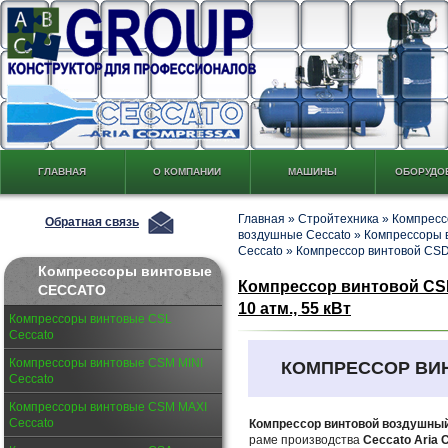
ГЛАВНАЯ
О КОМПАНИИ
МАШИНЫ
ОБОРУДО
Главная
»
Стройтехника
»
Компресс
Обратная связь
воздушные Ceccato
»
Компрессоры 
Ceccato
»
Компрессор винтовой CSD 
Компрессоры винтовые
Компрессор винтовой CSD 
CECCATO
10 атм., 55 кВт
Компрессоры винтовые CSL
Ceccato
Компрессоры винтовые CSM MINI
КОМПРЕССОР ВИ
Ceccato
Компрессоры винтовые CSM MAXI
Ceccato
Компрессор винтовой воздушный
раме производства
Ceccato Aria