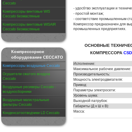
Ceccato
- удосбтво эксплуатации и технич
Компрессоры винтовые WIS
- простой монтаж;
Ceccato безмасляные
- соответствие промышленным ст
Компрессор предназначен для выр
Компрессоры винтовые WISAIR
промышленных предприятиях.
Ceccato безмасляные
ОСНОВНЫЕ ТЕХНИЧЕС
Компрессорное
КОМПРЕССОРА
CSD
оборудование CECCATO
Исполнение:
Компрессоры воздушные Ceccato
Максимальное рабочее давление:
Осушители сжатого воздуха
Производительность:
Ceccato
Мощность электродвигателя:
Привод:
Воздушные ресиверы Ceccato -
Параметры электросети:
воздухосборники
Уровень шума:
Воздушные магистральные
Выходной патрубок:
фильтры Ceccato
Габариты (Д х Ш х В):
Масса:
Конденсатоотводчики LD Ceccato