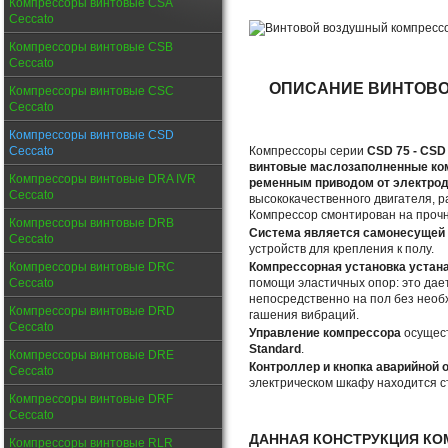
Компрессоры винтовые CSA
Ceccato
Компрессоры винтовые CSB
Ceccato
ОПИСАНИЕ ВИНТОВ
Компрессоры винтовые CSC
Ceccato
Компрессоры винтовые CSD
Ceccato
Компрессоры серии
CSD 75 - CSD
винтовые маслозаполненные ко
Компрессоры винтовые DRA IVR
ременным приводом от электро
Ceccato
высококачественного двигателя, 
Компрессор смонтирован на прочн
Компрессоры винтовые DRB
Система является самонесущей 
Ceccato
устройств для крепления к полу.
Компрессоры винтовые DRC
Компрессорная установка устан
Ceccato
помощи эластичных опор: это дае
непосредственно на пол без необ
Компрессоры винтовые DRD
гашения вибраций.
Ceccato
Управление компрессора
осущес
Standard
.
Компрессоры винтовые DRE
Контроллер и кнопка аварийной 
Ceccato
электрическом шкафу находится с
Компрессоры винтовые DRF
Ceccato
ДАННАЯ КОНСТРУКЦИЯ КО
Компрессоры винтовые RLR